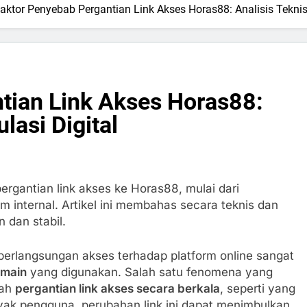
aktor Penyebab Pergantian Link Akses Horas88: Analisis Teknis
tian Link Akses Horas88:
lasi Digital
rgantian link akses ke Horas88, mulai dari
m internal. Artikel ini membahas secara teknis dan
 dan stabil.
berlangsungan akses terhadap platform online sangat
omain
yang digunakan. Salah satu fenomena yang
lah
pergantian link akses secara berkala
, seperti yang
yak pengguna, perubahan link ini dapat menimbulkan