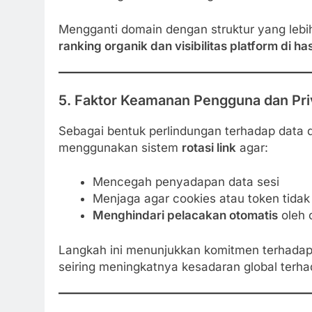
Mengganti domain dengan struktur yang leb
ranking organik dan visibilitas platform di ha
5. Faktor Keamanan Pengguna dan Pri
Sebagai bentuk perlindungan terhadap data 
menggunakan sistem
rotasi link
agar:
Mencegah penyadapan data sesi
Menjaga agar cookies atau token tidak
Menghindari pelacakan otomatis
oleh c
Langkah ini menunjukkan komitmen terhada
seiring meningkatnya kesadaran global terha