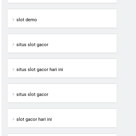
slot demo
situs slot gacor
situs slot gacor hari ini
situs slot gacor
slot gacor hari ini