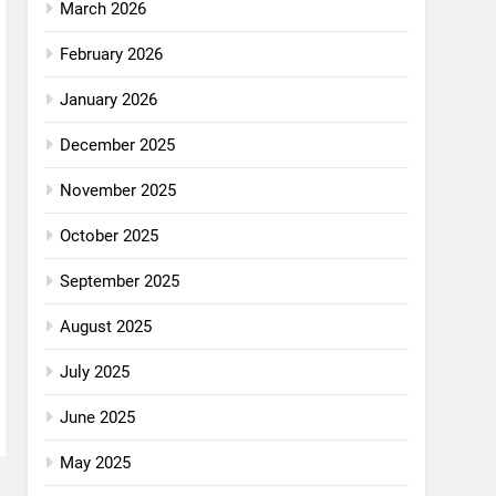
March 2026
February 2026
January 2026
December 2025
November 2025
October 2025
September 2025
August 2025
July 2025
June 2025
May 2025