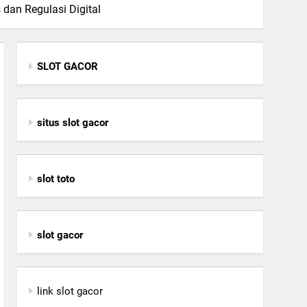
 dan Regulasi Digital
SLOT GACOR
situs slot gacor
slot toto
slot gacor
link slot gacor