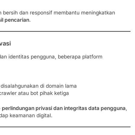
ih bersih dan responsif membantu meningkatkan
sil pencarian
.
vasi
dan identitas pengguna, beberapa platform
 disalahgunakan di domain lama
rawler atau bot pihak ketiga
p
perlindungan privasi dan integritas data pengguna
,
dap keamanan digital.