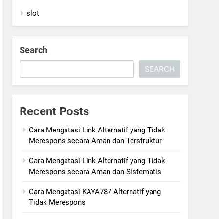
slot
Search
SEARCH
Recent Posts
Cara Mengatasi Link Alternatif yang Tidak
Merespons secara Aman dan Terstruktur
Cara Mengatasi Link Alternatif yang Tidak
Merespons secara Aman dan Sistematis
Cara Mengatasi KAYA787 Alternatif yang
Tidak Merespons