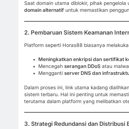
Saat domain utama diblokir, pihak pengel
domain alternatif
untuk memastikan penggun
2. Pembaruan Sistem Keamanan Inter
Platform seperti Horas88 biasanya melakuka
Meningkatkan enkripsi dan sertifikat
Mencegah
serangan DDoS
atau malwa
Mengganti
server DNS dan infrastruktu
Dalam proses ini, link utama kadang dialihk
sistem terbaru. Hal ini penting untuk memas
terutama dalam platform yang melibatkan oten
3. Strategi Redundansi dan Distribusi