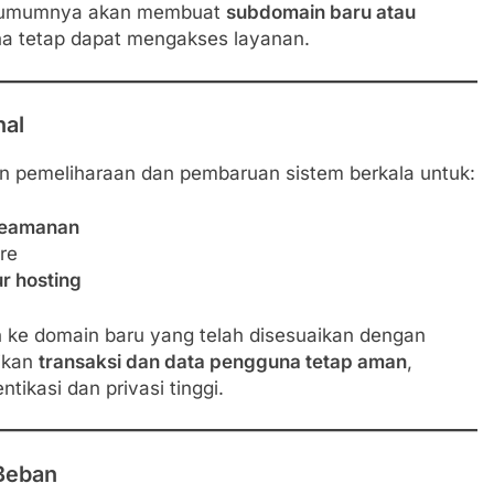
ola umumnya akan membuat
subdomain baru atau
a tetap dapat mengakses layanan.
nal
n pemeliharaan dan pembaruan sistem berkala untuk:
 keamanan
re
r hosting
an ke domain baru yang telah disesuaikan dengan
tikan
transaksi dan data pengguna tetap aman
,
tikasi dan privasi tinggi.
 Beban