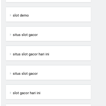
slot demo
situs slot gacor
situs slot gacor hari ini
situs slot gacor
slot gacor hari ini