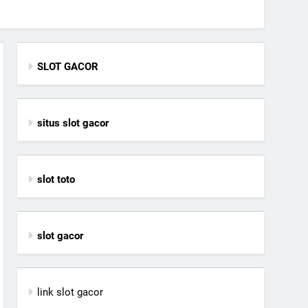
SLOT GACOR
situs slot gacor
slot toto
slot gacor
link slot gacor