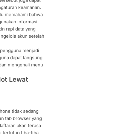
tersebut juga dapat
engaturan keamanan.
erlu memahami bahwa
gunakan informasi
in rapi data yang
ngelola akun setelah
 pengguna menjadi
gguna dapat langsung
,dan mengenali menu
lot Lewat
phone tidak sedang
kan tab browser yang
aftaran akan terasa
tertutup tiba-tiba.