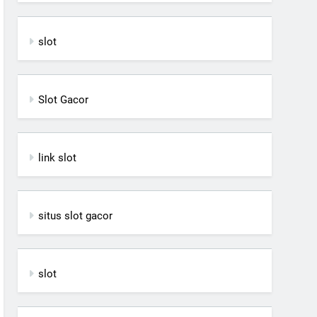
slot
Slot Gacor
link slot
situs slot gacor
slot