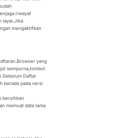
 mudah
enjaga riwayat
layar.Jika
jangan mengaktifkan
daftaran.Browser yang
mpil sempurna,tombol
si.Sebelum Daftar
h berada pada versi
u bersihkan
an memuat data lama