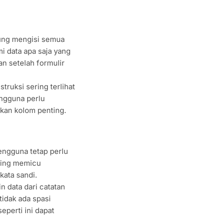
sung mengisi semua
i data apa saja yang
an setelah formulir
truksi sering terlihat
engguna perlu
tkan kolom penting.
pengguna tetap perlu
ring memicu
kata sandi.
n data dari catatan
tidak ada spasi
eperti ini dapat