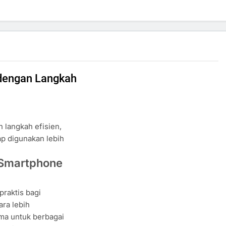
 dengan Langkah
 langkah efisien,
ap digunakan lebih
 Smartphone
praktis bagi
ra lebih
ma untuk berbagai