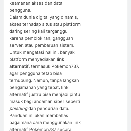
keamanan akses dan data
pengguna.
Dalam dunia digital yang dinamis,
akses terhadap situs atau platform
daring sering kali terganggu
karena pemblokiran, gangguan
server, atau pembaruan sistem.
Untuk mengatasi hal ini, banyak
platform menyediakan
link
alternatif
, termasuk Pokémon787,
agar pengguna tetap bisa
terhubung. Namun, tanpa langkah
pengamanan yang tepat, link
alternatif justru bisa menjadi pintu
masuk bagi ancaman siber seperti
phishing
dan pencurian data.
Panduan ini akan membahas
bagaimana cara menggunakan link
alternatif Pokémon787 secara