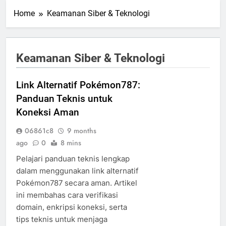
Home
Keamanan Siber & Teknologi
Keamanan Siber & Teknologi
Link Alternatif Pokémon787:
Panduan Teknis untuk
Koneksi Aman
06861c8
9 months
ago
0
8 mins
Pelajari panduan teknis lengkap
dalam menggunakan link alternatif
Pokémon787 secara aman. Artikel
ini membahas cara verifikasi
domain, enkripsi koneksi, serta
tips teknis untuk menjaga