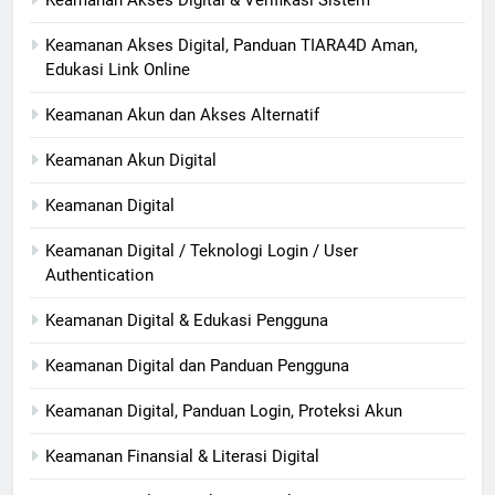
Keamanan Akses Digital, Panduan TIARA4D Aman,
Edukasi Link Online
Keamanan Akun dan Akses Alternatif
Keamanan Akun Digital
Keamanan Digital
Keamanan Digital / Teknologi Login / User
Authentication
Keamanan Digital & Edukasi Pengguna
Keamanan Digital dan Panduan Pengguna
Keamanan Digital, Panduan Login, Proteksi Akun
Keamanan Finansial & Literasi Digital