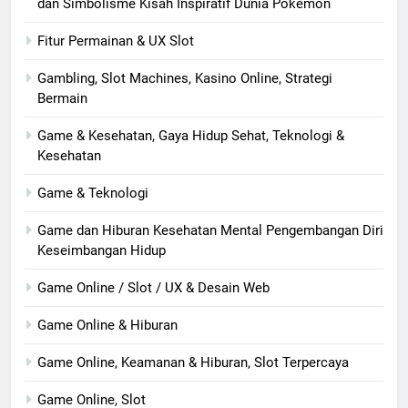
dan Simbolisme Kisah Inspiratif Dunia Pokémon
Fitur Permainan & UX Slot
Gambling, Slot Machines, Kasino Online, Strategi
Bermain
Game & Kesehatan, Gaya Hidup Sehat, Teknologi &
Kesehatan
Game & Teknologi
Game dan Hiburan Kesehatan Mental Pengembangan Diri
Keseimbangan Hidup
Game Online / Slot / UX & Desain Web
Game Online & Hiburan
Game Online, Keamanan & Hiburan, Slot Terpercaya
Game Online, Slot