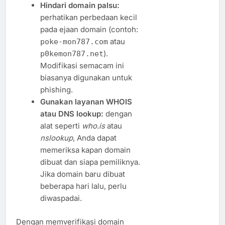
Hindari domain palsu:
perhatikan perbedaan kecil
pada ejaan domain (contoh:
atau
poke-mon787.com
).
p0kemon787.net
Modifikasi semacam ini
biasanya digunakan untuk
phishing.
Gunakan layanan WHOIS
atau DNS lookup:
dengan
alat seperti
who.is
atau
nslookup
, Anda dapat
memeriksa kapan domain
dibuat dan siapa pemiliknya.
Jika domain baru dibuat
beberapa hari lalu, perlu
diwaspadai.
Dengan memverifikasi domain