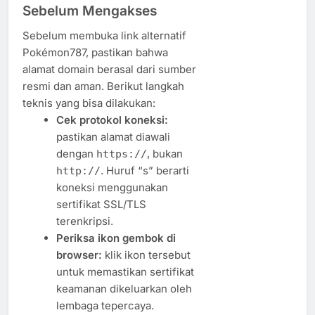
Sebelum Mengakses
Sebelum membuka link alternatif
Pokémon787, pastikan bahwa
alamat domain berasal dari sumber
resmi dan aman. Berikut langkah
teknis yang bisa dilakukan:
Cek protokol koneksi:
pastikan alamat diawali
dengan
, bukan
https://
. Huruf “s” berarti
http://
koneksi menggunakan
sertifikat SSL/TLS
terenkripsi.
Periksa ikon gembok di
browser:
klik ikon tersebut
untuk memastikan sertifikat
keamanan dikeluarkan oleh
lembaga tepercaya.