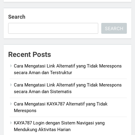
Search
SEARCH
Recent Posts
Cara Mengatasi Link Alternatif yang Tidak Merespons
secara Aman dan Terstruktur
Cara Mengatasi Link Alternatif yang Tidak Merespons
secara Aman dan Sistematis
Cara Mengatasi KAYA787 Alternatif yang Tidak
Merespons
KAYA787 Login dengan Sistem Navigasi yang
Mendukung Aktivitas Harian