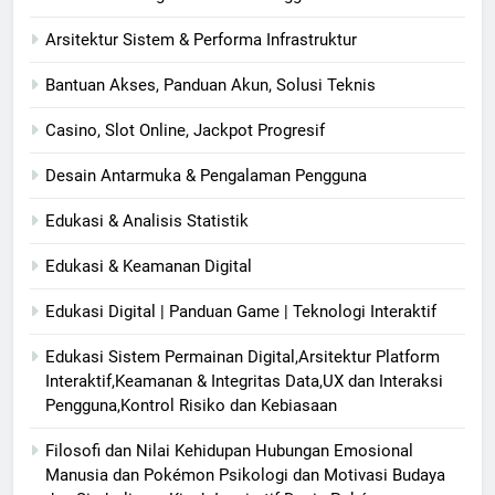
Arsitektur Sistem & Performa Infrastruktur
Bantuan Akses, Panduan Akun, Solusi Teknis
Casino, Slot Online, Jackpot Progresif
Desain Antarmuka & Pengalaman Pengguna
Edukasi & Analisis Statistik
Edukasi & Keamanan Digital
Edukasi Digital | Panduan Game | Teknologi Interaktif
Edukasi Sistem Permainan Digital,Arsitektur Platform
Interaktif,Keamanan & Integritas Data,UX dan Interaksi
Pengguna,Kontrol Risiko dan Kebiasaan
Filosofi dan Nilai Kehidupan Hubungan Emosional
Manusia dan Pokémon Psikologi dan Motivasi Budaya