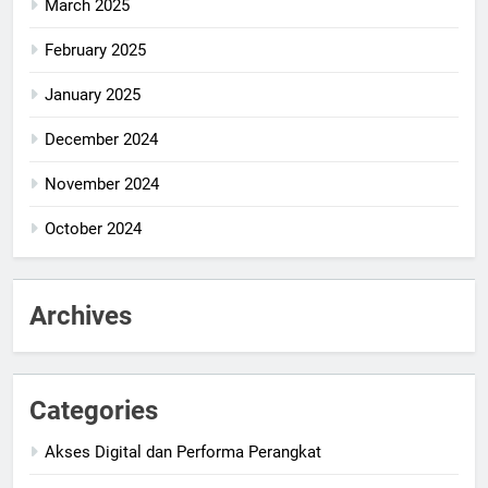
March 2025
February 2025
January 2025
December 2024
November 2024
October 2024
Archives
Categories
Akses Digital dan Performa Perangkat