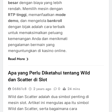
besar
dengan biaya yang lebih
rendah. Memilih mesin dengan
RTP tinggi
, memanfaatkan
mode
demo
, dan mengelola
bankroll
dengan bijak adalah cara terbaik
untuk memaksimalkan peluang
kemenangan Anda dan menikmati
pengalaman bermain yang
menguntungkan di kasino online.
Read More
Apa yang Perlu Diketahui tentang Wild
dan Scatter di Slot
06861c8
2 years ago
0
24 mins
Wild dan Scatter adalah dua simbol penting di
mesin slot. Artikel ini mengulas apa itu simbol
Wild dan Scatter, serta bagaimana cara