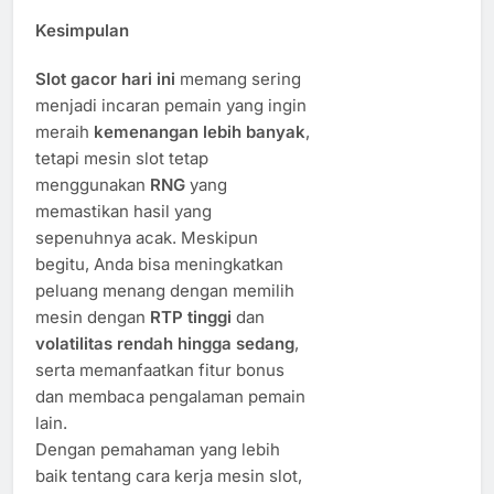
Kesimpulan
Slot gacor hari ini
memang sering
menjadi incaran pemain yang ingin
meraih
kemenangan lebih banyak
,
tetapi mesin slot tetap
menggunakan
RNG
yang
memastikan hasil yang
sepenuhnya acak. Meskipun
begitu, Anda bisa meningkatkan
peluang menang dengan memilih
mesin dengan
RTP tinggi
dan
volatilitas rendah hingga sedang
,
serta memanfaatkan fitur bonus
dan membaca pengalaman pemain
lain.
Dengan pemahaman yang lebih
baik tentang cara kerja mesin slot,