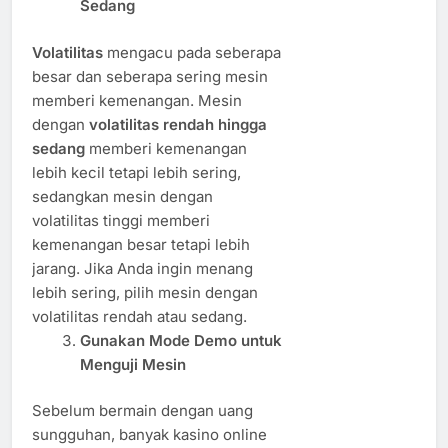
Sedang
Volatilitas
mengacu pada seberapa
besar dan seberapa sering mesin
memberi kemenangan. Mesin
dengan
volatilitas rendah hingga
sedang
memberi kemenangan
lebih kecil tetapi lebih sering,
sedangkan mesin dengan
volatilitas tinggi memberi
kemenangan besar tetapi lebih
jarang. Jika Anda ingin menang
lebih sering, pilih mesin dengan
volatilitas rendah atau sedang.
Gunakan Mode Demo untuk
Menguji Mesin
Sebelum bermain dengan uang
sungguhan, banyak kasino online