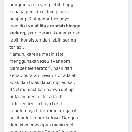
pengembalian yang lebih tinggi
kepada pemain dalam jangka
panjang. Slot gacor biasanya
memiliki
volatilitas rendah hingga
sedang
, yang berarti kemenangan
lebih konsisten dan lebih sering
terjadi.
Namun, karena mesin slot
menggunakan
RNG (Random
Number Generator)
, hasil dari
setiap putaran mesin slot adalah
acak dan tidak dapat diprediksi.
RNG memastikan bahwa setiap
putaran mesin slot adalah
independen, artinya hasil
sebelumnya tidak mempengaruhi
hasil putaran berikutnya. Dengan
demikian, meskipun mesin slot
mungkin tampak “gacor” karena