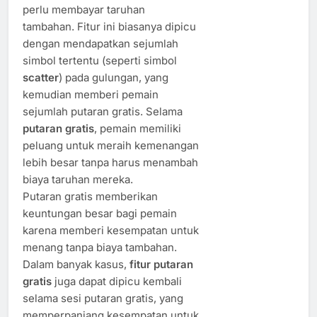
perlu membayar taruhan
tambahan. Fitur ini biasanya dipicu
dengan mendapatkan sejumlah
simbol tertentu (seperti simbol
scatter
) pada gulungan, yang
kemudian memberi pemain
sejumlah putaran gratis. Selama
putaran gratis
, pemain memiliki
peluang untuk meraih kemenangan
lebih besar tanpa harus menambah
biaya taruhan mereka.
Putaran gratis memberikan
keuntungan besar bagi pemain
karena memberi kesempatan untuk
menang tanpa biaya tambahan.
Dalam banyak kasus,
fitur putaran
gratis
juga dapat dipicu kembali
selama sesi putaran gratis, yang
memperpanjang kesempatan untuk