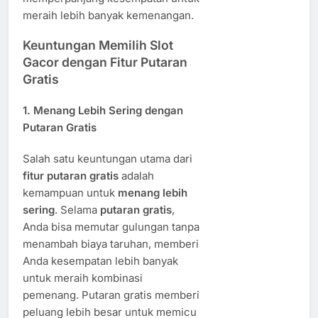
meraih lebih banyak kemenangan.
Keuntungan Memilih Slot
Gacor dengan Fitur Putaran
Gratis
1.
Menang Lebih Sering dengan
Putaran Gratis
Salah satu keuntungan utama dari
fitur putaran gratis
adalah
kemampuan untuk
menang lebih
sering
. Selama
putaran gratis
,
Anda bisa memutar gulungan tanpa
menambah biaya taruhan, memberi
Anda kesempatan lebih banyak
untuk meraih kombinasi
pemenang. Putaran gratis memberi
peluang lebih besar untuk memicu