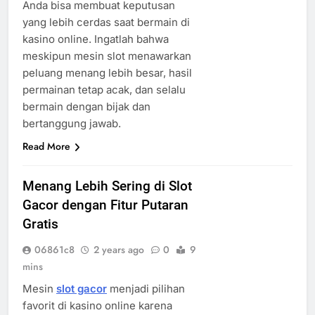
Anda bisa membuat keputusan
yang lebih cerdas saat bermain di
kasino online. Ingatlah bahwa
meskipun mesin slot menawarkan
peluang menang lebih besar, hasil
permainan tetap acak, dan selalu
bermain dengan bijak dan
bertanggung jawab.
Read More
Menang Lebih Sering di Slot
Gacor dengan Fitur Putaran
Gratis
06861c8
2 years ago
0
9
mins
Mesin
slot gacor
menjadi pilihan
favorit di kasino online karena