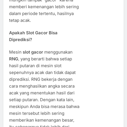
memberi kemenangan lebih sering
dalam periode tertentu, hasilnya
tetap acak.
Apakah Slot Gacor Bisa
Diprediksi?
Mesin
slot gacor
menggunakan
RNG
, yang berarti bahwa setiap
hasil putaran di mesin slot
sepenuhnya acak dan tidak dapat
diprediksi. RNG bekerja dengan
cara menghasilkan angka secara
acak yang menentukan hasil dari
setiap putaran. Dengan kata lain,
meskipun Anda bisa merasa bahwa
mesin tersebut lebih sering
memberikan kemenangan besar,
itu sebenarnya tidak lebih dari