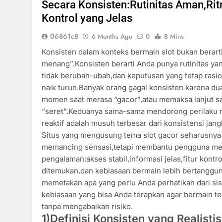
Secara Konsisten:Rutinitas Aman,Rit
Kontrol yang Jelas
06861c8
6 Months Ago
0
8 Mins
Konsisten dalam konteks bermain slot bukan berarti
menang”.Konsisten berarti Anda punya rutinitas yan
tidak berubah-ubah,dan keputusan yang tetap rasion
naik turun.Banyak orang gagal konsisten karena du
momen saat merasa “gacor”,atau memaksa lanjut s
“seret”.Keduanya sama-sama mendorong perilaku re
reaktif adalah musuh terbesar dari konsistensi jang
Situs yang mengusung tema slot gacor seharusnya 
memancing sensasi,tetapi membantu pengguna men
pengalaman:akses stabil,informasi jelas,fitur kontr
ditemukan,dan kebiasaan bermain lebih bertanggung
memetakan apa yang perlu Anda perhatikan dari sisi
kebiasaan yang bisa Anda terapkan agar bermain te
tanpa mengabaikan risiko.
1)Definisi Konsisten yang Realistis