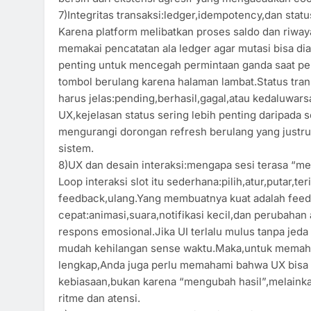
7)Integritas transaksi:ledger,idempotency,dan statu
Karena platform melibatkan proses saldo dan riway
memakai pencatatan ala ledger agar mutasi bisa di
penting untuk mencegah permintaan ganda saat 
tombol berulang karena halaman lambat.Status tran
harus jelas:pending,berhasil,gagal,atau kedaluwars
UX,kejelasan status sering lebih penting daripada 
mengurangi dorongan refresh berulang yang just
sistem.
8)UX dan desain interaksi:mengapa sesi terasa “me
Loop interaksi slot itu sederhana:pilih,atur,putar,te
feedback,ulang.Yang membuatnya kuat adalah fee
cepat:animasi,suara,notifikasi kecil,dan perubaha
respons emosional.Jika UI terlalu mulus tanpa jed
mudah kehilangan sense waktu.Maka,untuk memah
lengkap,Anda juga perlu memahami bahwa UX bis
kebiasaan,bukan karena “mengubah hasil”,melain
ritme dan atensi.