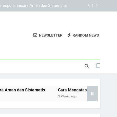
 Merespons secara Aman dan Sistematis
A787 Alternatif yang Tidak Merespons
gasi yang Mendukung Aktivitas Harian
NEWSLETTER
RANDOM NEWS
Merespons secara Aman dan Terstruktur
 Merespons secara Aman dan Sistematis
A787 Alternatif yang Tidak Merespons
gasi yang Mendukung Aktivitas Harian
 Sistematis
Cara Mengatasi KAYA787 Alternatif yang T
3 Weeks Ago