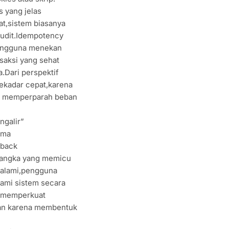
s yang jelas
at,sistem biasanya
audit.Idempotency
pengguna menekan
saksi yang sehat
a.Dari perspektif
sekadar cepat,karena
ru memperparah beban
ngalir”
rima
dback
n angka yang memicu
a alami,pengguna
ami sistem secara
a memperkuat
kan karena membentuk