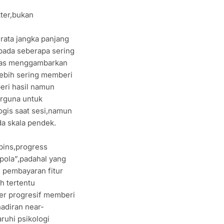
kter,bukan
rata jangka panjang
 pada seberapa sering
litas menggambarkan
lebih sering memberi
beri hasil namun
erguna untuk
gis saat sesi,namun
da skala pendek.
spins,progress
“pola”,padahal yang
n pembayaran fitur
h tertentu
r progresif memberi
adiran near-
uhi psikologi