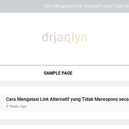
Cara Mengatasi Link Alternatif yang Tidak
Cara Mengatasi KAY
KAYA787 Login dengan Sistem Navi
Cara Mengatasi Link Alternatif yang Tidak 
 Jaqlyn
Cara Mengatasi Link Alternatif yang Tidak
ayanan Kesehatan Profesional Dari Dr. Jaqlyn.
Cara Mengatasi KAY
SAMPLE PAGE
KAYA787 Login dengan Sistem Navi
atasi Link Alternatif yang Tidak Merespons secara Aman dan
o