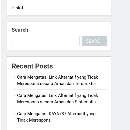
slot
Search
SEARCH
Recent Posts
Cara Mengatasi Link Alternatif yang Tidak
Merespons secara Aman dan Terstruktur
Cara Mengatasi Link Alternatif yang Tidak
Merespons secara Aman dan Sistematis
Cara Mengatasi KAYA787 Alternatif yang
Tidak Merespons