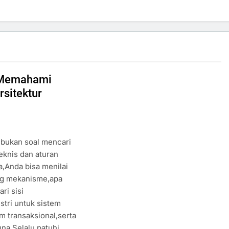
p Memahami
rsitektur
 bukan soal mencari
knis dan aturan
,Anda bisa menilai
ng mekanisme,apa
ri sisi
stri untuk sistem
rm transaksional,serta
a.Selalu patuhi