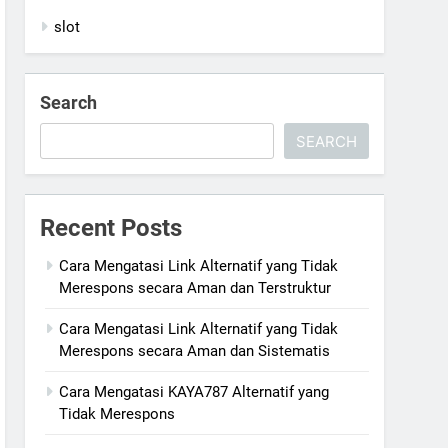
slot
Search
SEARCH
Recent Posts
Cara Mengatasi Link Alternatif yang Tidak
Merespons secara Aman dan Terstruktur
Cara Mengatasi Link Alternatif yang Tidak
Merespons secara Aman dan Sistematis
Cara Mengatasi KAYA787 Alternatif yang
Tidak Merespons