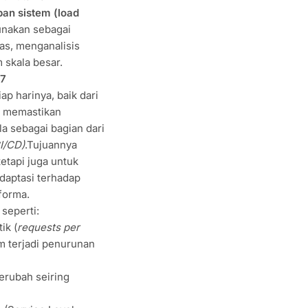
ban sistem (load
nakan sebagai
tas, menganalisis
 skala besar.
87
p harinya, baik dari
uk memastikan
la sebagai bagian dari
I/CD)
.Tujuannya
etapi juga untuk
daptasi terhadap
forma.
seperti:
ik (
requests per
m terjadi penurunan
berubah seiring