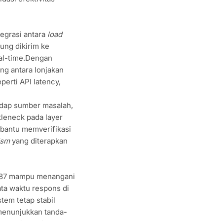
tegrasi antara
load
sung dikirim ke
eal-time.Dengan
ng antara lonjakan
erti API latency,
hadap sumber masalah,
tleneck pada layer
embantu memverifikasi
ism
yang diterapkan
A787 mampu menangani
ta waktu respons di
istem tetap stabil
enunjukkan tanda-