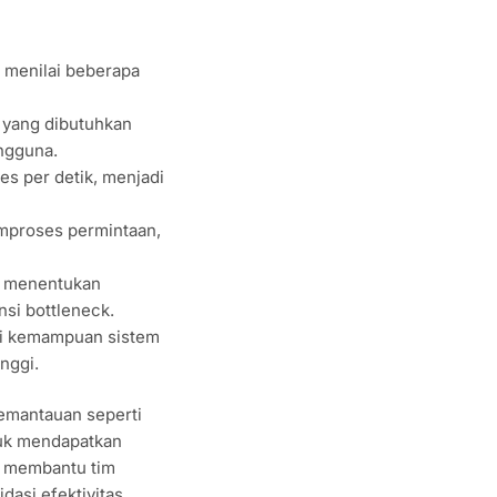
7 menilai beberapa
yang dibutuhkan
ngguna.
s per detik, menjadi
mproses permintaan,
 menentukan
si bottleneck.
i kemampuan sistem
nggi.
emantauan seperti
uk mendapatkan
ni membantu tim
dasi efektivitas