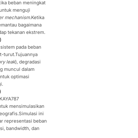
tika beban meningkat
 untuk menguji
ver mechanism
.Ketika
emantau bagaimana
dap tekanan ekstrem.
)
 sistem pada beban
t-turut.Tujuannya
y leak
), degradasi
ng muncul dalam
untuk optimasi
i.
)
, KAYA787
tuk mensimulasikan
geografis.Simulasi ini
r representasi beban
si, bandwidth, dan