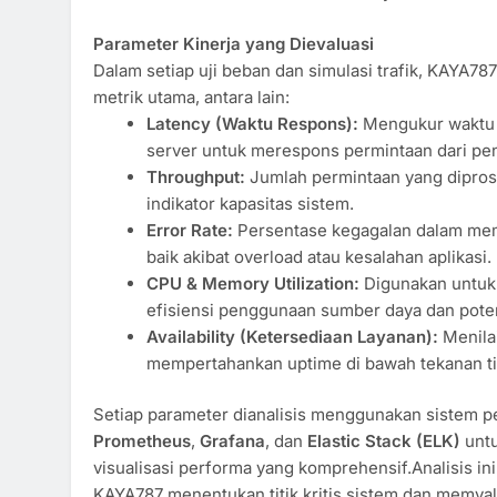
Parameter Kinerja yang Dievaluasi
Dalam setiap uji beban dan simulasi trafik, KAYA78
metrik utama, antara lain:
Latency (Waktu Respons):
Mengukur waktu 
server untuk merespons permintaan dari pe
Throughput:
Jumlah permintaan yang diprose
indikator kapasitas sistem.
Error Rate:
Persentase kegagalan dalam me
baik akibat overload atau kesalahan aplikasi.
CPU & Memory Utilization:
Digunakan untuk
efisiensi penggunaan sumber daya dan poten
Availability (Ketersediaan Layanan):
Menila
mempertahankan uptime di bawah tekanan ti
Setiap parameter dianalisis menggunakan sistem p
Prometheus
,
Grafana
, dan
Elastic Stack (ELK)
unt
visualisasi performa yang komprehensif.Analisis i
KAYA787 menentukan titik kritis sistem dan memvali