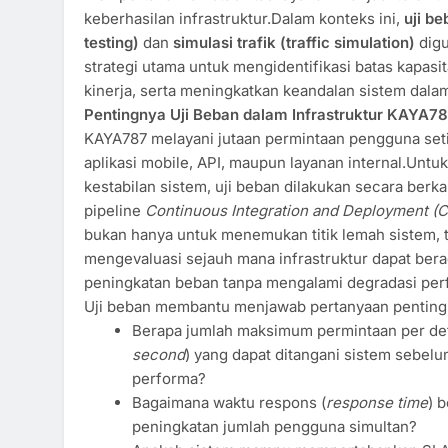
keberhasilan infrastruktur.Dalam konteks ini,
uji be
testing)
dan
simulasi trafik (traffic simulation)
digu
strategi utama untuk mengidentifikasi batas kapasi
kinerja, serta meningkatkan keandalan sistem dalam
Pentingnya Uji Beban dalam Infrastruktur KAYA7
KAYA787 melayani jutaan permintaan pengguna setia
aplikasi mobile, API, maupun layanan internal.Unt
kestabilan sistem, uji beban dilakukan secara berka
pipeline
Continuous Integration and Deployment (C
bukan hanya untuk menemukan titik lemah sistem, t
mengevaluasi sejauh mana infrastruktur dapat bera
peningkatan beban tanpa mengalami degradasi per
Uji beban membantu menjawab pertanyaan penting 
Berapa jumlah maksimum permintaan per det
second
) yang dapat ditangani sistem sebelu
performa?
Bagaimana waktu respons (
response time
) 
peningkatan jumlah pengguna simultan?