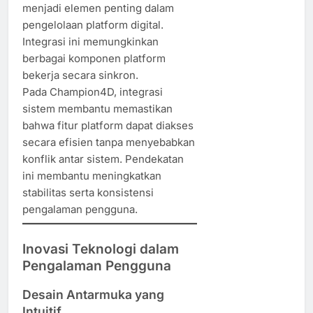
menjadi elemen penting dalam
pengelolaan platform digital.
Integrasi ini memungkinkan
berbagai komponen platform
bekerja secara sinkron.
Pada Champion4D, integrasi
sistem membantu memastikan
bahwa fitur platform dapat diakses
secara efisien tanpa menyebabkan
konflik antar sistem. Pendekatan
ini membantu meningkatkan
stabilitas serta konsistensi
pengalaman pengguna.
Inovasi Teknologi dalam
Pengalaman Pengguna
Desain Antarmuka yang
Intuitif