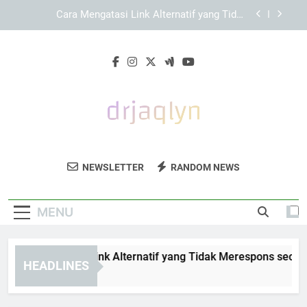
Skip
Cara Mengatasi KAYA787 Alternatif yang Tidak
to
Merespons
content
KAYA787 Login dengan Sistem Navigasi yang
Mendukung Aktivitas Harian
Cara Mengatasi Link Alternatif yang Tidak
Merespons secara Aman dan Terstruktur
Cara Mengatasi Link Alternatif yang Tidak
Merespons secara Aman dan Sistematis
Cara Mengatasi KAYA787 Alternatif yang Tidak
Merespons
Dr. Jaqlyn
Dapatkan Layanan Kesehatan Profesional
KAYA787 Login dengan Sistem Navigasi yang
NEWSLETTER
RANDOM NEWS
Mendukung Aktivitas Harian
Dari Dr. Jaqlyn.
MENU
ra Mengatasi Link Alternatif yang Tidak Merespons secara Am
HEADLINES
Weeks Ago