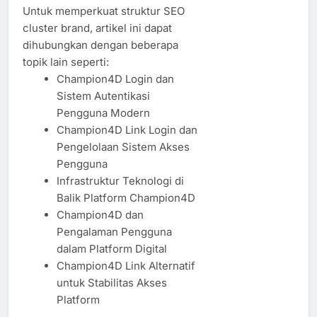
Untuk memperkuat struktur SEO
cluster brand, artikel ini dapat
dihubungkan dengan beberapa
topik lain seperti:
Champion4D Login dan
Sistem Autentikasi
Pengguna Modern
Champion4D Link Login dan
Pengelolaan Sistem Akses
Pengguna
Infrastruktur Teknologi di
Balik Platform Champion4D
Champion4D dan
Pengalaman Pengguna
dalam Platform Digital
Champion4D Link Alternatif
untuk Stabilitas Akses
Platform