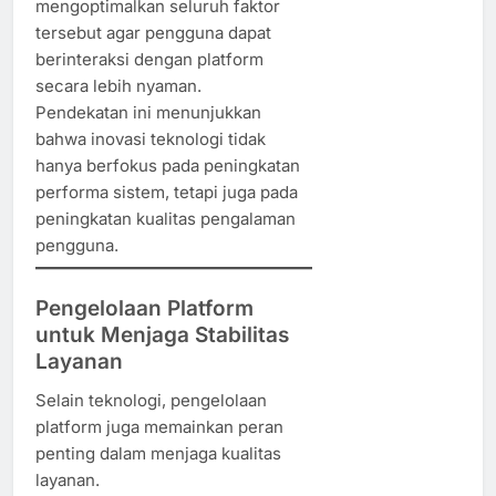
mengoptimalkan seluruh faktor
tersebut agar pengguna dapat
berinteraksi dengan platform
secara lebih nyaman.
Pendekatan ini menunjukkan
bahwa inovasi teknologi tidak
hanya berfokus pada peningkatan
performa sistem, tetapi juga pada
peningkatan kualitas pengalaman
pengguna.
Pengelolaan Platform
untuk Menjaga Stabilitas
Layanan
Selain teknologi, pengelolaan
platform juga memainkan peran
penting dalam menjaga kualitas
layanan.