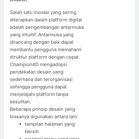
Salah satu inovasi yang sering
diterapkan dalam platform digital
adalah pengembangan antarmuka
yang intuitif. Antarmuka yang
dirancang dengan baik dapat
membantu pengguna memahami
struktur platform dengan cepat.
Champion4D mengadopsi
pendekatan desain yang
sederhana dan terorganisasi
sehingga pengguna dapat
menjelajahi platform tanpa
kesulitan.
Beberapa prinsip desain yang
biasanya digunakan antara lain:
tampilan halaman yang
bersih
navigasi menu yang jelas