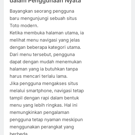
dalam Penggunaan Nyata
Bayangkan seorang pengguna
baru mengunjungi sebuah situs
Toto modern.
Ketika membuka halaman utama, ia
melihat menu navigasi yang jelas
dengan beberapa kategori utama.
Dari menu tersebut, pengguna
dapat dengan mudah menemukan
halaman yang ia butuhkan tanpa
harus mencari terlalu lama.
Jika pengguna mengakses situs
melalui smartphone, navigasi tetap
tampil dengan rapi dalam bentuk
menu yang lebih ringkas. Hal ini
memungkinkan pengalaman
pengguna tetap nyaman meskipun
menggunakan perangkat yang
berbeda.