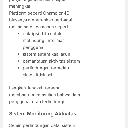
meningkat.
Platform seperti Champion4D
biasanya menerapkan berbagai
mekanisme keamanan seperti:
enkripsi data untuk
melindungi informasi
pengguna
sistem autentikasi akun
pemantauan aktivitas sistem
perlindungan terhadap
akses tidak sah
Langkah-langkah tersebut
membantu memastikan bahwa data
pengguna tetap terlindungi.
Sistem Monitoring Aktivitas
Selain perlindungan data, sistem