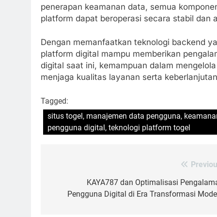
penerapan keamanan data, semua komponen 
platform dapat beroperasi secara stabil dan
Dengan memanfaatkan teknologi backend yang 
platform digital mampu memberikan pengalam
digital saat ini, kemampuan dalam mengelola
menjaga kualitas layanan serta keberlanjutan
Tagged:
situs togel, manajemen data pengguna, keamanan d
pengguna digital, teknologi platform togel
Previou
Post
navigation
KAYA787 dan Optimalisasi Pengalam
Pengguna Digital di Era Transformasi Mode