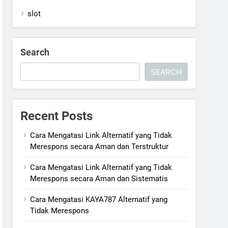
slot
Search
SEARCH
Recent Posts
Cara Mengatasi Link Alternatif yang Tidak
Merespons secara Aman dan Terstruktur
Cara Mengatasi Link Alternatif yang Tidak
Merespons secara Aman dan Sistematis
Cara Mengatasi KAYA787 Alternatif yang
Tidak Merespons