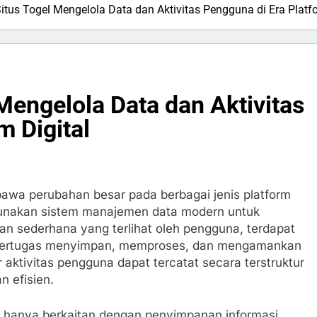
tus Togel Mengelola Data dan Aktivitas Pengguna di Era Platfo
Mengelola Data dan Aktivitas
m Digital
awa perubahan besar pada berbagai jenis platform
nggunakan sistem manajemen data modern untuk
lan sederhana yang terlihat oleh pengguna, terdapat
g bertugas menyimpan, memproses, dan mengamankan
r aktivitas pengguna dapat tercatat secara terstruktur
 efisien.
an hanya berkaitan dengan penyimpanan informasi