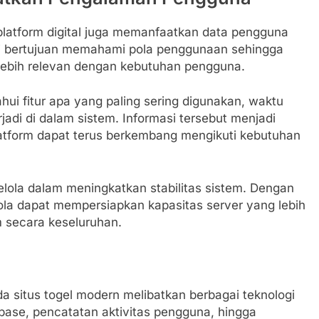
atform digital juga memanfaatkan data pengguna
 ini bertujuan memahami pola penggunaan sehingga
lebih relevan dengan kebutuhan pengguna.
ahui fitur apa yang paling sering digunakan, waktu
jadi di dalam sistem. Informasi tersebut menjadi
tform dapat terus berkembang mengikuti kebutuhan
elola dalam meningkatkan stabilitas sistem. Dengan
ola dapat mempersiapkan kapasitas server yang lebih
m secara keseluruhan.
a situs togel modern melibatkan berbagai teknologi
abase, pencatatan aktivitas pengguna, hingga