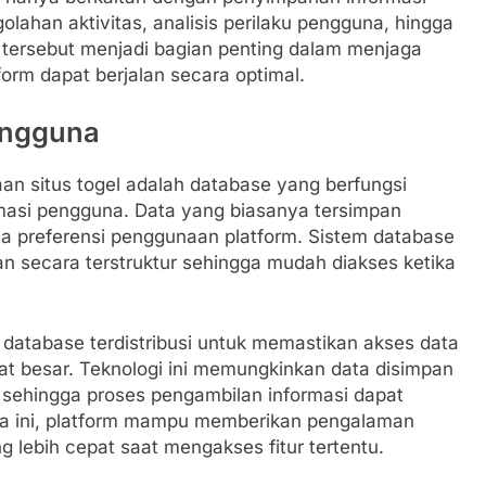
lahan aktivitas, analisis perilaku pengguna, hingga
tersebut menjadi bagian penting dalam menjaga
form dapat berjalan secara optimal.
engguna
n situs togel adalah database yang berfungsi
masi pengguna. Data yang biasanya tersimpan
erta preferensi penggunaan platform. Sistem database
 secara terstruktur sehingga mudah diakses ketika
database terdistribusi untuk memastikan akses data
t besar. Teknologi ini memungkinkan data disimpan
 sehingga proses pengambilan informasi dapat
ara ini, platform mampu memberikan pengalaman
g lebih cepat saat mengakses fitur tertentu.