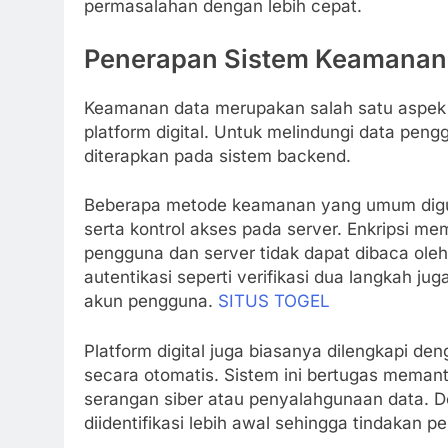
permasalahan dengan lebih cepat.
Penerapan Sistem Keamanan
Keamanan data merupakan salah satu aspek p
platform digital. Untuk melindungi data pen
diterapkan pada sistem backend.
Beberapa metode keamanan yang umum digunak
serta kontrol akses pada server. Enkripsi m
pengguna dan server tidak dapat dibaca oleh 
autentikasi seperti verifikasi dua langkah j
akun pengguna.
SITUS TOGEL
Platform digital juga biasanya dilengkapi 
secara otomatis. Sistem ini bertugas memant
serangan siber atau penyalahgunaan data. D
diidentifikasi lebih awal sehingga tindakan 