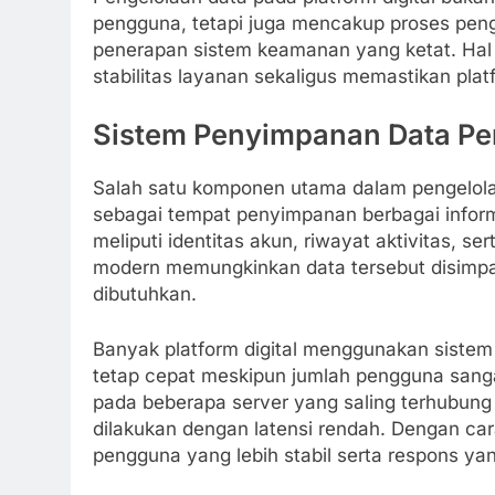
pengguna, tetapi juga mencakup proses pengo
penerapan sistem keamanan yang ketat. Hal 
stabilitas layanan sekaligus memastikan plat
Sistem Penyimpanan Data P
Salah satu komponen utama dalam pengelolaa
sebagai tempat penyimpanan berbagai infor
meliputi identitas akun, riwayat aktivitas, s
modern memungkinkan data tersebut disimpan
dibutuhkan.
Banyak platform digital menggunakan sistem 
tetap cepat meskipun jumlah pengguna sanga
pada beberapa server yang saling terhubung
dilakukan dengan latensi rendah. Dengan c
pengguna yang lebih stabil serta respons yan