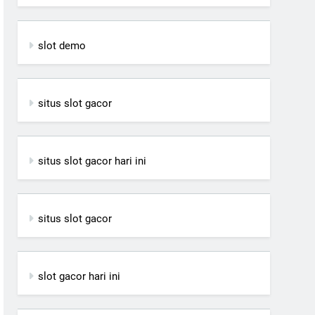
slot demo
situs slot gacor
situs slot gacor hari ini
situs slot gacor
slot gacor hari ini