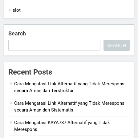
slot
Search
SEARCH
Recent Posts
Cara Mengatasi Link Alternatif yang Tidak Merespons
secara Aman dan Terstruktur
Cara Mengatasi Link Alternatif yang Tidak Merespons
secara Aman dan Sistematis
Cara Mengatasi KAYA787 Alternatif yang Tidak
Merespons