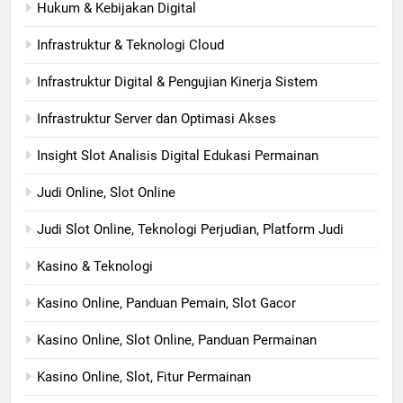
Hukum & Kebijakan Digital
Infrastruktur & Teknologi Cloud
Infrastruktur Digital & Pengujian Kinerja Sistem
Infrastruktur Server dan Optimasi Akses
Insight Slot Analisis Digital Edukasi Permainan
Judi Online, Slot Online
Judi Slot Online, Teknologi Perjudian, Platform Judi
Kasino & Teknologi
Kasino Online, Panduan Pemain, Slot Gacor
Kasino Online, Slot Online, Panduan Permainan
Kasino Online, Slot, Fitur Permainan