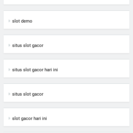
slot demo
situs slot gacor
situs slot gacor hari ini
situs slot gacor
slot gacor hari ini