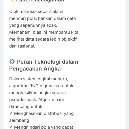
Otak manusia secara alami
mencari pola, bahkan dalam data
yang sepenuhnya acak.
Memahami bias ini membantu kita
melihat data secara lebih objektif
dan rasional.
Peran Teknologi dalam
Pengacakan Angka
Dalam sistem digital modern,
algoritma RNG digunakan untuk
menghasilkan angka secara
pseudo-acak. Algoritma ini
dirancang untuk:
✔ Menghasilkan distribusi yang
seimbang
✔ Menghindari pola yang dapat