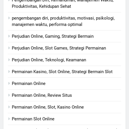
Produktivitas, Kehidupan Sehat
pengembangan diri, produktivitas, motivasi, psikologi,
manajemen waktu, performa optimal
Perjudian Online, Gaming, Strategi Bermain
Perjudian Online, Slot Games, Strategi Permainan
Perjudian Online, Teknologi, Keamanan
Permainan Kasino, Slot Online, Strategi Bermain Slot
Permainan Online
Permainan Online, Review Situs
Permainan Online, Slot, Kasino Online
Permainan Slot Online