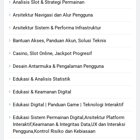
Analisis Slot & Strategi Permainan
Arsitektur Navigasi dan Alur Pengguna
Arsitektur Sistem & Performa Infrastruktur
Bantuan Akses, Panduan Akun, Solusi Teknis
Casino, Slot Online, Jackpot Progresif
Desain Antarmuka & Pengalaman Pengguna
Edukasi & Analisis Statistik
Edukasi & Keamanan Digital
Edukasi Digital | Panduan Game | Teknologi Interaktif
Edukasi Sistem Permainan Digital,Arsitektur Platform
Interaktif,Keamanan & Integritas Data,UX dan Interaksi
Pengguna,Kontrol Risiko dan Kebiasaan