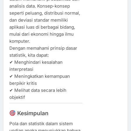
analisis data. Konsep-konsep
seperti peluang, distribusi normal,
dan deviasi standar memiliki
aplikasi luas di berbagai bidang,
mulai dari ekonomi hingga ilmu
komputer.
Dengan memahami prinsip dasar
statistik, kita dapat:
✔ Menghindari kesalahan
interpretasi
✔ Meningkatkan kemampuan
berpikir kritis
✔ Melihat data secara lebih
objektif
Kesimpulan
Pola dan statistik dalam sistem
undian angka menunjukkan bahwa