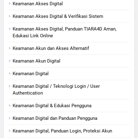
Keamanan Akses Digital
Keamanan Akses Digital & Verifikasi Sistem
Keamanan Akses Digital, Panduan TIARA4D Aman,
Edukasi Link Online
Keamanan Akun dan Akses Alternatif
Keamanan Akun Digital
Keamanan Digital
Keamanan Digital / Teknologi Login / User
Authentication
Keamanan Digital & Edukasi Pengguna
Keamanan Digital dan Panduan Pengguna
Keamanan Digital, Panduan Login, Proteksi Akun