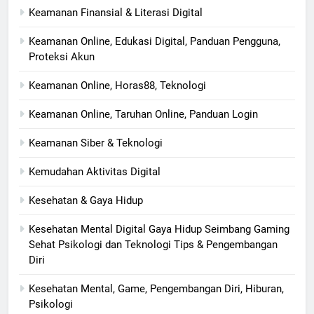
Keamanan Finansial & Literasi Digital
Keamanan Online, Edukasi Digital, Panduan Pengguna,
Proteksi Akun
Keamanan Online, Horas88, Teknologi
Keamanan Online, Taruhan Online, Panduan Login
Keamanan Siber & Teknologi
Kemudahan Aktivitas Digital
Kesehatan & Gaya Hidup
Kesehatan Mental Digital Gaya Hidup Seimbang Gaming
Sehat Psikologi dan Teknologi Tips & Pengembangan
Diri
Kesehatan Mental, Game, Pengembangan Diri, Hiburan,
Psikologi