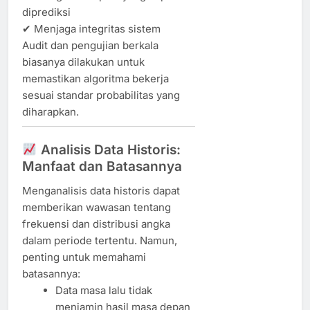
diprediksi
✔ Menjaga integritas sistem
Audit dan pengujian berkala
biasanya dilakukan untuk
memastikan algoritma bekerja
sesuai standar probabilitas yang
diharapkan.
Analisis Data Historis:
Manfaat dan Batasannya
Menganalisis data historis dapat
memberikan wawasan tentang
frekuensi dan distribusi angka
dalam periode tertentu. Namun,
penting untuk memahami
batasannya:
Data masa lalu tidak
menjamin hasil masa depan