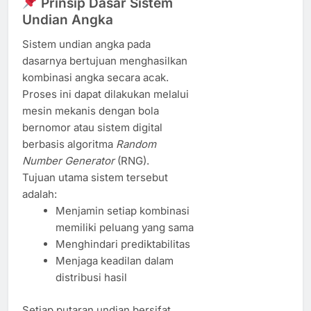
Prinsip Dasar Sistem
Undian Angka
Sistem undian angka pada
dasarnya bertujuan menghasilkan
kombinasi angka secara acak.
Proses ini dapat dilakukan melalui
mesin mekanis dengan bola
bernomor atau sistem digital
berbasis algoritma
Random
Number Generator
(RNG).
Tujuan utama sistem tersebut
adalah:
Menjamin setiap kombinasi
memiliki peluang yang sama
Menghindari prediktabilitas
Menjaga keadilan dalam
distribusi hasil
Setiap putaran undian bersifat