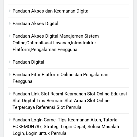
Panduan Akses dan Keamanan Digital
Panduan Akses Digital
Panduan Akses Digital,Manajemen Sistem
Online,Optimalisasi Layanan,Infrastruktur
Platform,Pengalaman Pengguna
Panduan Digital
Panduan Fitur Platform Online dan Pengalaman
Pengguna
Panduan Link Slot Resmi Keamanan Slot Online Edukasi
Slot Digital Tips Bermain Slot Aman Slot Online
Terpercaya Referensi Slot Pemula
Panduan Login Game, Tips Keamanan Akun, Tutorial
POKEMON787, Strategi Login Cepat, Solusi Masalah
Login, Login untuk Pemula