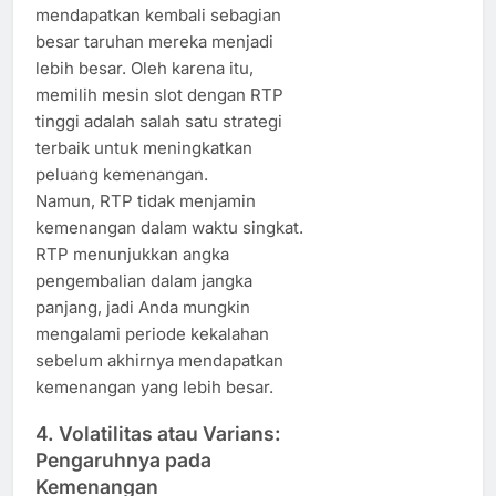
mendapatkan kembali sebagian
besar taruhan mereka menjadi
lebih besar. Oleh karena itu,
memilih mesin slot dengan RTP
tinggi adalah salah satu strategi
terbaik untuk meningkatkan
peluang kemenangan.
Namun, RTP tidak menjamin
kemenangan dalam waktu singkat.
RTP menunjukkan angka
pengembalian dalam jangka
panjang, jadi Anda mungkin
mengalami periode kekalahan
sebelum akhirnya mendapatkan
kemenangan yang lebih besar.
4.
Volatilitas atau Varians:
Pengaruhnya pada
Kemenangan