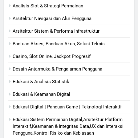
Analisis Slot & Strategi Permainan
Arsitektur Navigasi dan Alur Pengguna
Arsitektur Sistem & Performa Infrastruktur
Bantuan Akses, Panduan Akun, Solusi Teknis
Casino, Slot Online, Jackpot Progresif
Desain Antarmuka & Pengalaman Pengguna
Edukasi & Analisis Statistik
Edukasi & Keamanan Digital
Edukasi Digital | Panduan Game | Teknologi Interaktif
Edukasi Sistem Permainan Digital,Arsitektur Platform
Interaktif,Keamanan & Integritas Data,UX dan Interaksi
Pengguna,Kontrol Risiko dan Kebiasaan