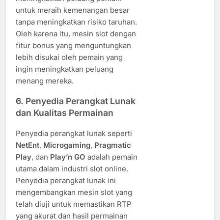
untuk meraih kemenangan besar
tanpa meningkatkan risiko taruhan.
Oleh karena itu, mesin slot dengan
fitur bonus yang menguntungkan
lebih disukai oleh pemain yang
ingin meningkatkan peluang
menang mereka.
6.
Penyedia Perangkat Lunak
dan Kualitas Permainan
Penyedia perangkat lunak seperti
NetEnt
,
Microgaming
,
Pragmatic
Play
, dan
Play’n GO
adalah pemain
utama dalam industri slot online.
Penyedia perangkat lunak ini
mengembangkan mesin slot yang
telah diuji untuk memastikan RTP
yang akurat dan hasil permainan