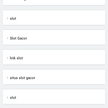
slot
Slot Gacor
link slot
situs slot gacor
slot