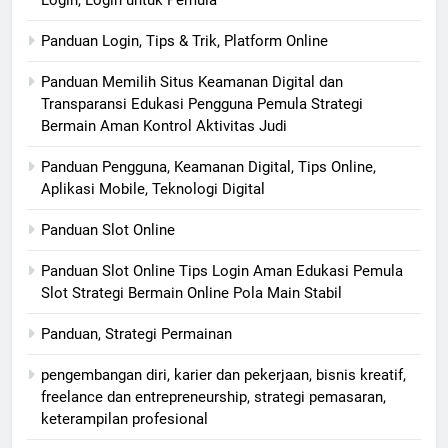
Panduan Login, Tips & Trik, Platform Online
Panduan Memilih Situs Keamanan Digital dan
Transparansi Edukasi Pengguna Pemula Strategi
Bermain Aman Kontrol Aktivitas Judi
Panduan Pengguna, Keamanan Digital, Tips Online,
Aplikasi Mobile, Teknologi Digital
Panduan Slot Online
Panduan Slot Online Tips Login Aman Edukasi Pemula
Slot Strategi Bermain Online Pola Main Stabil
Panduan, Strategi Permainan
pengembangan diri, karier dan pekerjaan, bisnis kreatif,
freelance dan entrepreneurship, strategi pemasaran,
keterampilan profesional