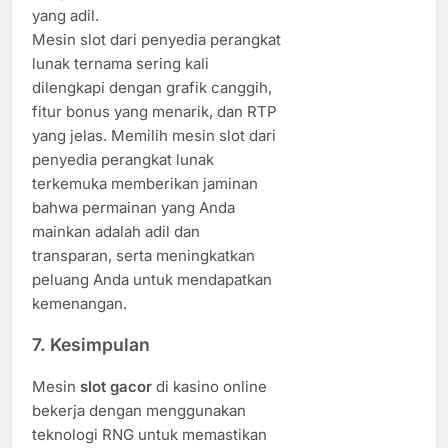
yang adil.
Mesin slot dari penyedia perangkat
lunak ternama sering kali
dilengkapi dengan grafik canggih,
fitur bonus yang menarik, dan RTP
yang jelas. Memilih mesin slot dari
penyedia perangkat lunak
terkemuka memberikan jaminan
bahwa permainan yang Anda
mainkan adalah adil dan
transparan, serta meningkatkan
peluang Anda untuk mendapatkan
kemenangan.
7.
Kesimpulan
Mesin
slot gacor
di kasino online
bekerja dengan menggunakan
teknologi RNG untuk memastikan