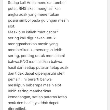
Setiap kali Anda menekan tombol
putar, RNG akan menghasilkan
angka acak yang menentukan
posisi simbol pada gulungan mesin
slot.
Meskipun istilah “slot gacor”
sering kali digunakan untuk
menggambarkan mesin yang
memberikan kemenangan lebih
sering, penting untuk memahami
bahwa RNG memastikan bahwa
hasil dari setiap putaran tetap acak
dan tidak dapat dipengaruhi oleh
pemain. Ini berarti bahwa
meskipun beberapa mesin slot
lebih sering memberikan
kemenangan, setiap putaran tetap
acak dan hasilnya tidak dapat
diprediksi.