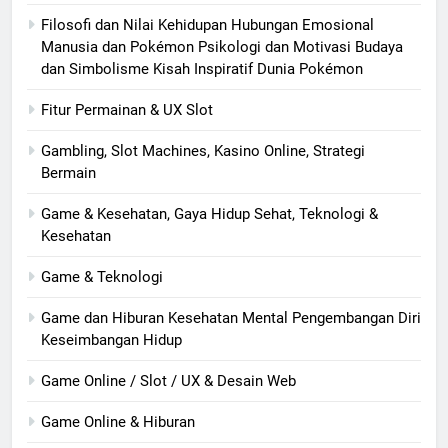
Filosofi dan Nilai Kehidupan Hubungan Emosional
Manusia dan Pokémon Psikologi dan Motivasi Budaya
dan Simbolisme Kisah Inspiratif Dunia Pokémon
Fitur Permainan & UX Slot
Gambling, Slot Machines, Kasino Online, Strategi
Bermain
Game & Kesehatan, Gaya Hidup Sehat, Teknologi &
Kesehatan
Game & Teknologi
Game dan Hiburan Kesehatan Mental Pengembangan Diri
Keseimbangan Hidup
Game Online / Slot / UX & Desain Web
Game Online & Hiburan