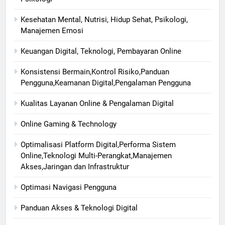
Kesehatan Mental, Nutrisi, Hidup Sehat, Psikologi,
Manajemen Emosi
Keuangan Digital, Teknologi, Pembayaran Online
Konsistensi Bermain,Kontrol Risiko,Panduan
Pengguna,Keamanan Digital,Pengalaman Pengguna
Kualitas Layanan Online & Pengalaman Digital
Online Gaming & Technology
Optimalisasi Platform Digital,Performa Sistem
Online,Teknologi Multi-Perangkat,Manajemen
Akses,Jaringan dan Infrastruktur
Optimasi Navigasi Pengguna
Panduan Akses & Teknologi Digital