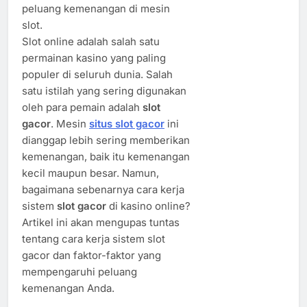
peluang kemenangan di mesin
slot.
Slot online adalah salah satu
permainan kasino yang paling
populer di seluruh dunia. Salah
satu istilah yang sering digunakan
oleh para pemain adalah
slot
gacor
. Mesin
situs slot gacor
ini
dianggap lebih sering memberikan
kemenangan, baik itu kemenangan
kecil maupun besar. Namun,
bagaimana sebenarnya cara kerja
sistem
slot gacor
di kasino online?
Artikel ini akan mengupas tuntas
tentang cara kerja sistem slot
gacor dan faktor-faktor yang
mempengaruhi peluang
kemenangan Anda.