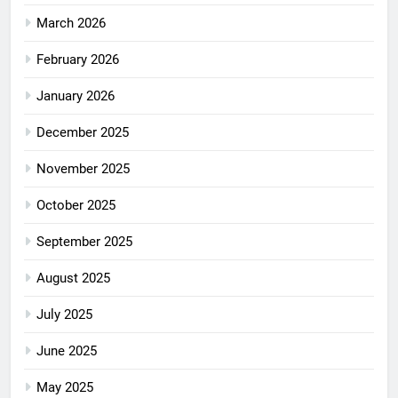
March 2026
February 2026
January 2026
December 2025
November 2025
October 2025
September 2025
August 2025
July 2025
June 2025
May 2025