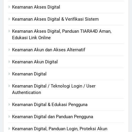
Keamanan Akses Digital
Keamanan Akses Digital & Verifikasi Sistem
Keamanan Akses Digital, Panduan TIARA4D Aman,
Edukasi Link Online
Keamanan Akun dan Akses Alternatif
Keamanan Akun Digital
Keamanan Digital
Keamanan Digital / Teknologi Login / User
Authentication
Keamanan Digital & Edukasi Pengguna
Keamanan Digital dan Panduan Pengguna
Keamanan Digital, Panduan Login, Proteksi Akun