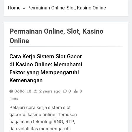
Home
Permainan Online, Slot, Kasino Online
Permainan Online, Slot, Kasino
Online
Cara Kerja Sistem Slot Gacor
di Kasino Online: Memahami
Faktor yang Mempengaruhi
Kemenangan
06861c8
2 years ago
0
8
mins
Pelajari cara kerja sistem slot
gacor di kasino online. Temukan
bagaimana teknologi RNG, RTP,
dan volatilitas mempengaruhi