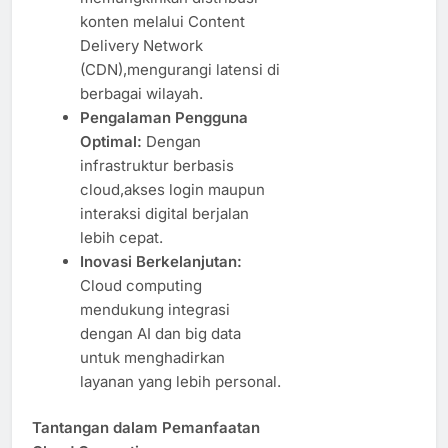
konten melalui Content
Delivery Network
(CDN),mengurangi latensi di
berbagai wilayah.
Pengalaman Pengguna
Optimal:
Dengan
infrastruktur berbasis
cloud,akses login maupun
interaksi digital berjalan
lebih cepat.
Inovasi Berkelanjutan:
Cloud computing
mendukung integrasi
dengan AI dan big data
untuk menghadirkan
layanan yang lebih personal.
Tantangan dalam Pemanfaatan