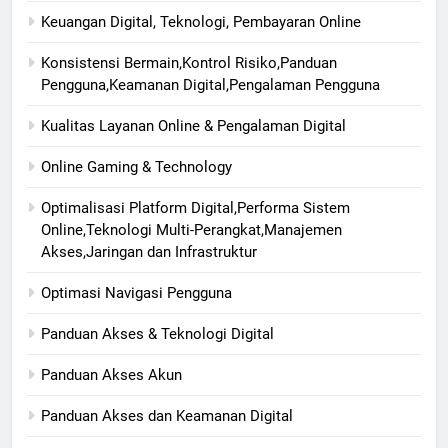
Keuangan Digital, Teknologi, Pembayaran Online
Konsistensi Bermain,Kontrol Risiko,Panduan
Pengguna,Keamanan Digital,Pengalaman Pengguna
Kualitas Layanan Online & Pengalaman Digital
Online Gaming & Technology
Optimalisasi Platform Digital,Performa Sistem
Online,Teknologi Multi-Perangkat,Manajemen
Akses,Jaringan dan Infrastruktur
Optimasi Navigasi Pengguna
Panduan Akses & Teknologi Digital
Panduan Akses Akun
Panduan Akses dan Keamanan Digital