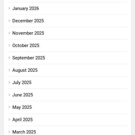
January 2026
December 2025
November 2025
October 2025
September 2025
August 2025
July 2025
June 2025
May 2025
April 2025
March 2025