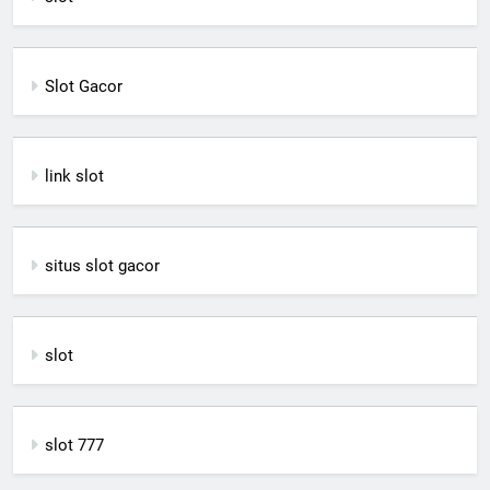
Slot Gacor
link slot
situs slot gacor
slot
slot 777