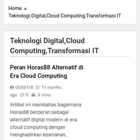
Home
Teknologi Digital,Cloud Computing,Transformasi IT
Teknologi Digital,Cloud
Computing,Transformasi IT
Peran Horas88 Alternatif di
Era Cloud Computing
06861c8
11 months
ago
0
6 mins
Artikel ini membahas bagaimana
Horas88 berperan sebagai
alternatif digital modern di era
cloud computing dengan
menghadirkan keamanan,