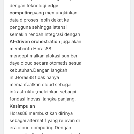
dengan teknologi
edge
computing
,yang memungkinkan
data diproses lebih dekat ke
pengguna sehingga latensi
semakin rendah.Integrasi dengan
AI-driven orchestration
juga akan
membantu Horas88
mengoptimalkan alokasi sumber
daya cloud secara otomatis sesuai
kebutuhan.Dengan langkah
ini,Horas88 tidak hanya
memanfaatkan cloud sebagai
infrastruktur,melainkan sebagai
fondasi inovasi jangka panjang.
Kesimpulan
Horas88 membuktikan dirinya
sebagai alternatif yang relevan di
era cloud computing.Dengan