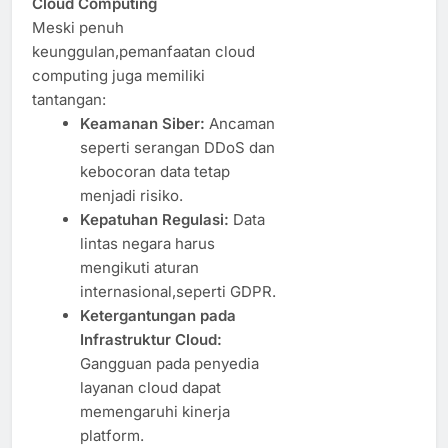
Cloud Computing
Meski penuh
keunggulan,pemanfaatan cloud
computing juga memiliki
tantangan:
Keamanan Siber:
Ancaman
seperti serangan DDoS dan
kebocoran data tetap
menjadi risiko.
Kepatuhan Regulasi:
Data
lintas negara harus
mengikuti aturan
internasional,seperti GDPR.
Ketergantungan pada
Infrastruktur Cloud:
Gangguan pada penyedia
layanan cloud dapat
memengaruhi kinerja
platform.