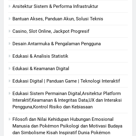
Arsitektur Sistem & Performa Infrastruktur
Bantuan Akses, Panduan Akun, Solusi Teknis
Casino, Slot Online, Jackpot Progresif
Desain Antarmuka & Pengalaman Pengguna
Edukasi & Analisis Statistik
Edukasi & Keamanan Digital
Edukasi Digital | Panduan Game | Teknologi Interaktif
Edukasi Sistem Permainan Digital,Arsitektur Platform
Interaktif,Keamanan & Integritas Data,UX dan Interaksi
Pengguna,Kontrol Risiko dan Kebiasaan
Filosofi dan Nilai Kehidupan Hubungan Emosional
Manusia dan Pokémon Psikologi dan Motivasi Budaya
dan Simbolisme Kisah Inspiratif Dunia Pokémon