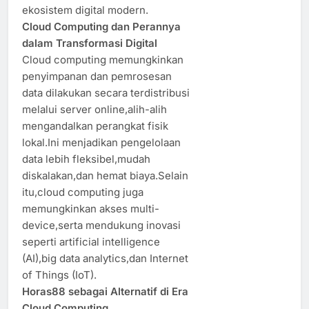
ekosistem digital modern.
Cloud Computing dan Perannya
dalam Transformasi Digital
Cloud computing memungkinkan
penyimpanan dan pemrosesan
data dilakukan secara terdistribusi
melalui server online,alih-alih
mengandalkan perangkat fisik
lokal.Ini menjadikan pengelolaan
data lebih fleksibel,mudah
diskalakan,dan hemat biaya.Selain
itu,cloud computing juga
memungkinkan akses multi-
device,serta mendukung inovasi
seperti artificial intelligence
(AI),big data analytics,dan Internet
of Things (IoT).
Horas88 sebagai Alternatif di Era
Cloud Computing