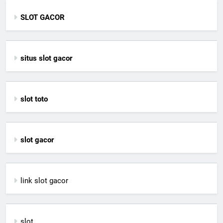
SLOT GACOR
situs slot gacor
slot toto
slot gacor
link slot gacor
slot