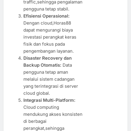
traffic,sehingga pengalaman
pengguna tetap stabil.
Efisiensi Operasional:
Dengan cloud,Horas88
dapat mengurangi biaya
investasi perangkat keras
fisik dan fokus pada
pengembangan layanan.
Disaster Recovery dan
Backup Otomatis:
Data
pengguna tetap aman
melalui sistem cadangan
yang terintegrasi di server
cloud global.
Integrasi Multi-Platform:
Cloud computing
mendukung akses konsisten
di berbagai
perangkat,sehingga