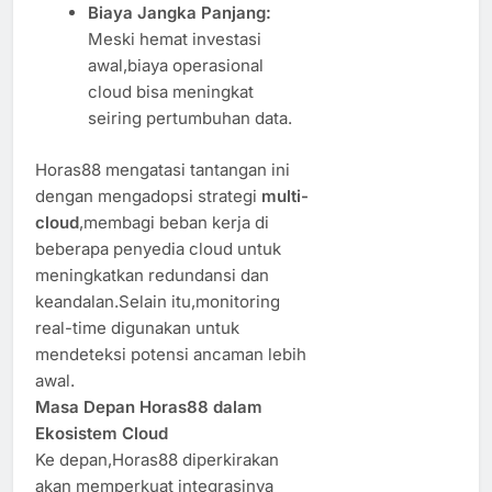
Biaya Jangka Panjang:
Meski hemat investasi
awal,biaya operasional
cloud bisa meningkat
seiring pertumbuhan data.
Horas88 mengatasi tantangan ini
dengan mengadopsi strategi
multi-
cloud
,membagi beban kerja di
beberapa penyedia cloud untuk
meningkatkan redundansi dan
keandalan.Selain itu,monitoring
real-time digunakan untuk
mendeteksi potensi ancaman lebih
awal.
Masa Depan Horas88 dalam
Ekosistem Cloud
Ke depan,Horas88 diperkirakan
akan memperkuat integrasinya