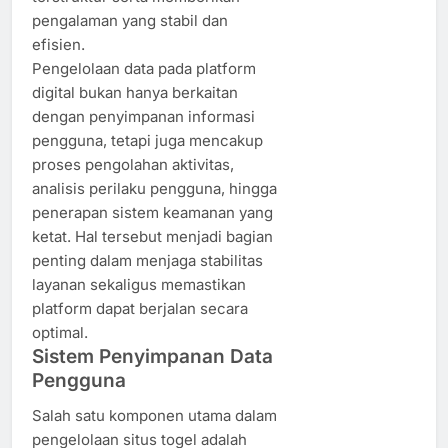
pengalaman yang stabil dan
efisien.
Pengelolaan data pada platform
digital bukan hanya berkaitan
dengan penyimpanan informasi
pengguna, tetapi juga mencakup
proses pengolahan aktivitas,
analisis perilaku pengguna, hingga
penerapan sistem keamanan yang
ketat. Hal tersebut menjadi bagian
penting dalam menjaga stabilitas
layanan sekaligus memastikan
platform dapat berjalan secara
optimal.
Sistem Penyimpanan Data
Pengguna
Salah satu komponen utama dalam
pengelolaan situs togel adalah