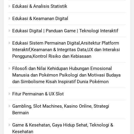
Edukasi & Analisis Statistik
Edukasi & Keamanan Digital
Edukasi Digital | Panduan Game | Teknologi Interaktif
Edukasi Sistem Permainan Digital,Arsitektur Platform
Interaktif,Keamanan & Integritas Data,UX dan Interaksi
Pengguna,Kontrol Risiko dan Kebiasaan
Filosofi dan Nilai Kehidupan Hubungan Emosional
Manusia dan Pokémon Psikologi dan Motivasi Budaya
dan Simbolisme Kisah Inspiratif Dunia Pokémon
Fitur Permainan & UX Slot
Gambling, Slot Machines, Kasino Online, Strategi
Bermain
Game & Kesehatan, Gaya Hidup Sehat, Teknologi &
Kesehatan