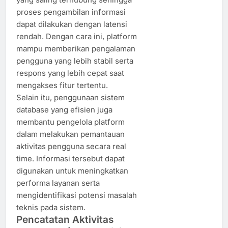
proses pengambilan informasi
dapat dilakukan dengan latensi
rendah. Dengan cara ini, platform
mampu memberikan pengalaman
pengguna yang lebih stabil serta
respons yang lebih cepat saat
mengakses fitur tertentu.
Selain itu, penggunaan sistem
database yang efisien juga
membantu pengelola platform
dalam melakukan pemantauan
aktivitas pengguna secara real
time. Informasi tersebut dapat
digunakan untuk meningkatkan
performa layanan serta
mengidentifikasi potensi masalah
teknis pada sistem.
Pencatatan Aktivitas