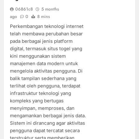
06861c8
5 months
ago
0
8 mins
Perkembangan teknologi internet
telah membawa perubahan besar
pada berbagai jenis platform
digital, termasuk situs togel yang
kini menggunakan sistem
manajemen data modern untuk
mengelola aktivitas pengguna. Di
balik tampilan sederhana yang
terlihat oleh pengguna, terdapat
infrastruktur teknologi yang
kompleks yang bertugas
menyimpan, memproses, dan
mengamankan berbagai jenis data.
Sistem ini dirancang agar aktivitas
pengguna dapat tercatat secara
terstruktur serta memberikan