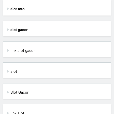
slot toto
slot gacor
link slot gacor
slot
Slot Gacor
link slot