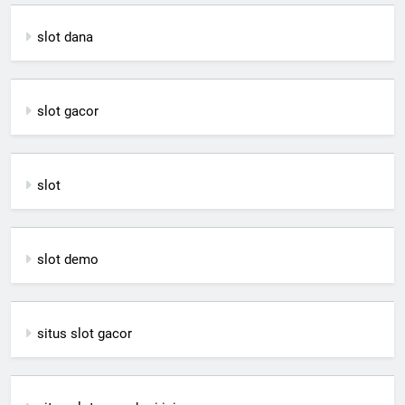
slot dana
slot gacor
slot
slot demo
situs slot gacor