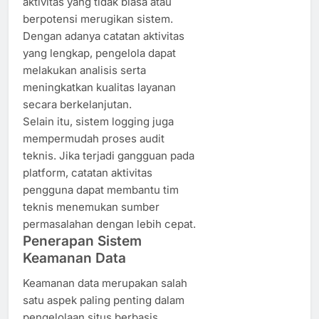
aktivitas yang tidak biasa atau
berpotensi merugikan sistem.
Dengan adanya catatan aktivitas
yang lengkap, pengelola dapat
melakukan analisis serta
meningkatkan kualitas layanan
secara berkelanjutan.
Selain itu, sistem logging juga
mempermudah proses audit
teknis. Jika terjadi gangguan pada
platform, catatan aktivitas
pengguna dapat membantu tim
teknis menemukan sumber
permasalahan dengan lebih cepat.
Penerapan Sistem
Keamanan Data
Keamanan data merupakan salah
satu aspek paling penting dalam
pengelolaan situs berbasis