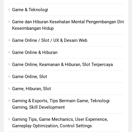
Game & Teknologi
Game dan Hiburan Kesehatan Mental Pengembangan Diri
Keseimbangan Hidup
Game Online / Slot / UX & Desain Web
Game Online & Hiburan
Game Online, Keamanan & Hiburan, Slot Terpercaya
Game Online, Slot
Game, Hiburan, Slot
Gaming & Esports, Tips Bermain Game, Teknologi
Gaming, Skill Development
Gaming Tips, Game Mechanics, User Experience,
Gameplay Optimization, Control Settings