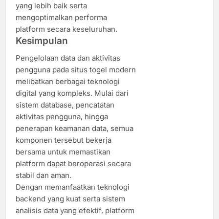
yang lebih baik serta
mengoptimalkan performa
platform secara keseluruhan.
Kesimpulan
Pengelolaan data dan aktivitas
pengguna pada situs togel modern
melibatkan berbagai teknologi
digital yang kompleks. Mulai dari
sistem database, pencatatan
aktivitas pengguna, hingga
penerapan keamanan data, semua
komponen tersebut bekerja
bersama untuk memastikan
platform dapat beroperasi secara
stabil dan aman.
Dengan memanfaatkan teknologi
backend yang kuat serta sistem
analisis data yang efektif, platform