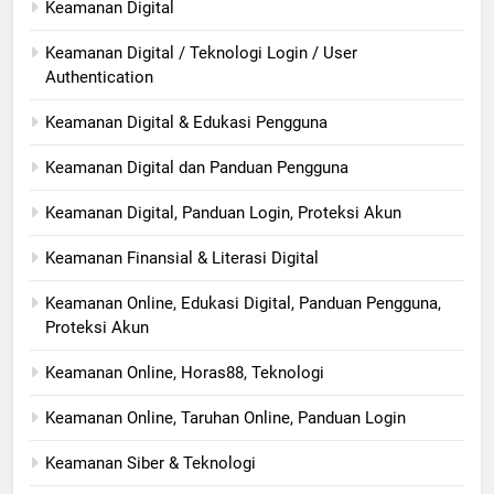
Keamanan Digital
Keamanan Digital / Teknologi Login / User
Authentication
Keamanan Digital & Edukasi Pengguna
Keamanan Digital dan Panduan Pengguna
Keamanan Digital, Panduan Login, Proteksi Akun
Keamanan Finansial & Literasi Digital
Keamanan Online, Edukasi Digital, Panduan Pengguna,
Proteksi Akun
Keamanan Online, Horas88, Teknologi
Keamanan Online, Taruhan Online, Panduan Login
Keamanan Siber & Teknologi