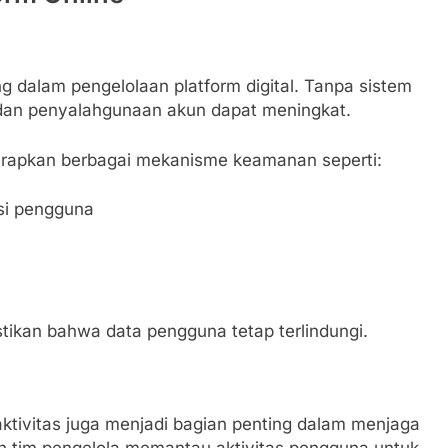
 dalam pengelolaan platform digital. Tanpa sistem
 dan penyalahgunaan akun dapat meningkat.
erapkan berbagai mekanisme keamanan seperti:
asi pengguna
kan bahwa data pengguna tetap terlindungi.
aktivitas juga menjadi bagian penting dalam menjaga