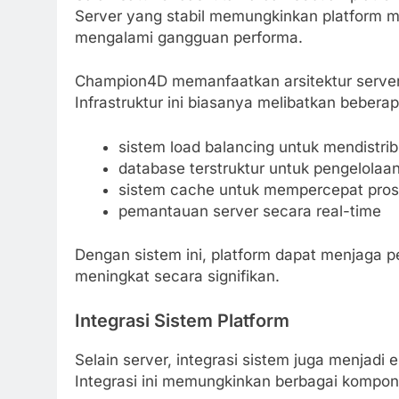
Server yang stabil memungkinkan platform 
mengalami gangguan performa.
Champion4D memanfaatkan arsitektur server 
Infrastruktur ini biasanya melibatkan bebera
sistem load balancing untuk mendistrib
database terstruktur untuk pengelolaa
sistem cache untuk mempercepat pros
pemantauan server secara real-time
Dengan sistem ini, platform dapat menjaga p
meningkat secara signifikan.
Integrasi Sistem Platform
Selain server, integrasi sistem juga menjadi 
Integrasi ini memungkinkan berbagai kompone