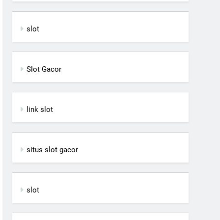
slot
Slot Gacor
link slot
situs slot gacor
slot