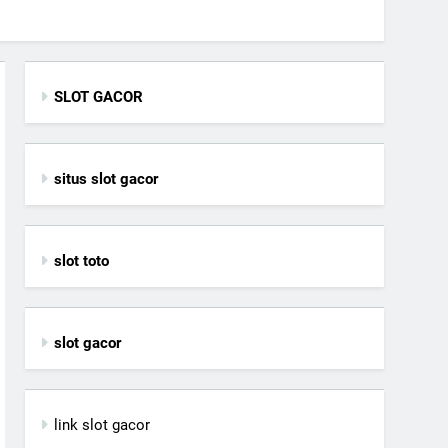
SLOT GACOR
situs slot gacor
slot toto
slot gacor
link slot gacor