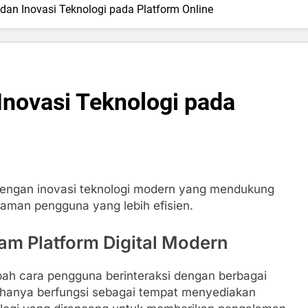
an Inovasi Teknologi pada Platform Online
novasi Teknologi pada
engan inovasi teknologi modern yang mendukung
laman pengguna yang lebih efisien.
m Platform Digital Modern
bah cara pengguna berinteraksi dengan berbagai
ak hanya berfungsi sebagai tempat menyediakan