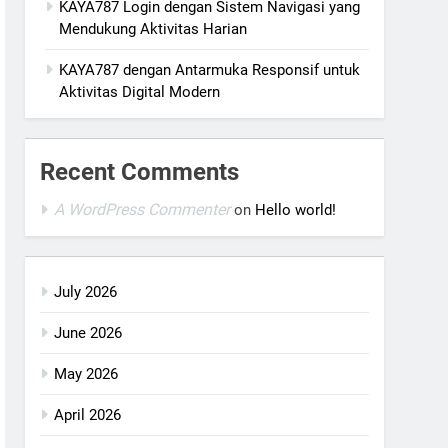
KAYA787 Login dengan Sistem Navigasi yang
Mendukung Aktivitas Harian
KAYA787 dengan Antarmuka Responsif untuk
Aktivitas Digital Modern
Recent Comments
A WordPress Commenter
on
Hello world!
July 2026
June 2026
May 2026
April 2026