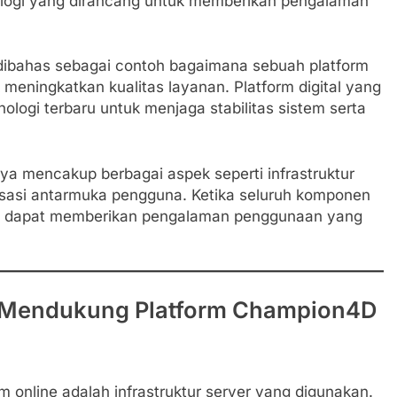
nologi yang dirancang untuk memberikan pengalaman
dibahas sebagai contoh bagaimana sebuah platform
meningkatkan kualitas layanan. Platform digital yang
ogi terbaru untuk menjaga stabilitas sistem serta
nya mencakup berbagai aspek seperti infrastruktur
lisasi antarmuka pengguna. Ketika seluruh komponen
form dapat memberikan pengalaman penggunaan yang
ng Mendukung Platform Champion4D
m online adalah infrastruktur server yang digunakan.