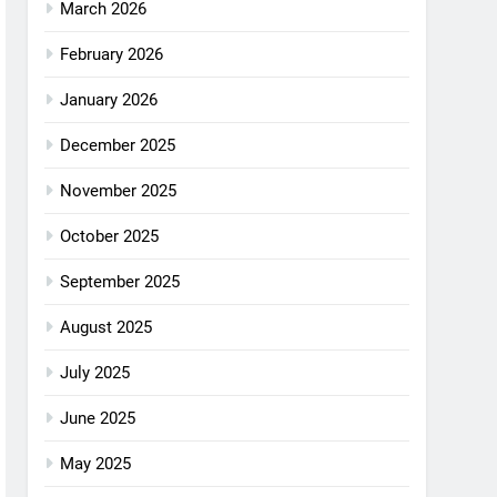
March 2026
February 2026
January 2026
December 2025
November 2025
October 2025
September 2025
August 2025
July 2025
June 2025
May 2025