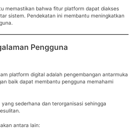
u memastikan bahwa fitur platform dapat diakses
ntar sistem. Pendekatan ini membantu meningkatkan
gguna.
ngalaman Pengguna
alam platform digital adalah pengembangan antarmuka
dengan baik dapat membantu pengguna memahami
yang sederhana dan terorganisasi sehingga
esulitan.
akan antara lain: