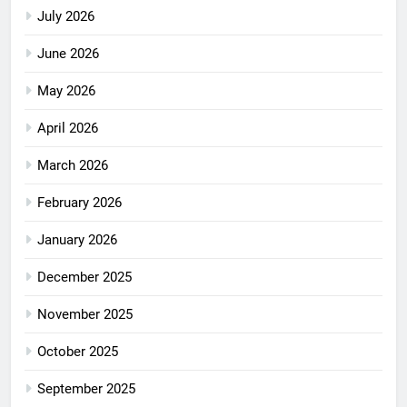
July 2026
June 2026
May 2026
April 2026
March 2026
February 2026
January 2026
December 2025
November 2025
October 2025
September 2025