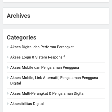
Archives
Categories
Akses Digital dan Performa Perangkat
Akses Login & Sistem Responsif
Akses Mobile dan Pengalaman Pengguna
Akses Mobile, Link Alternatif, Pengalaman Pengguna
Digital
Akses Multi-Perangkat & Pengalaman Digital
Aksesibilitas Digital