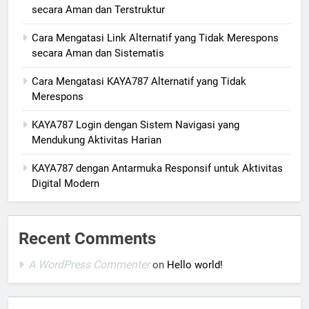
secara Aman dan Terstruktur
Cara Mengatasi Link Alternatif yang Tidak Merespons
secara Aman dan Sistematis
Cara Mengatasi KAYA787 Alternatif yang Tidak
Merespons
KAYA787 Login dengan Sistem Navigasi yang
Mendukung Aktivitas Harian
KAYA787 dengan Antarmuka Responsif untuk Aktivitas
Digital Modern
Recent Comments
A WordPress Commenter
on
Hello world!