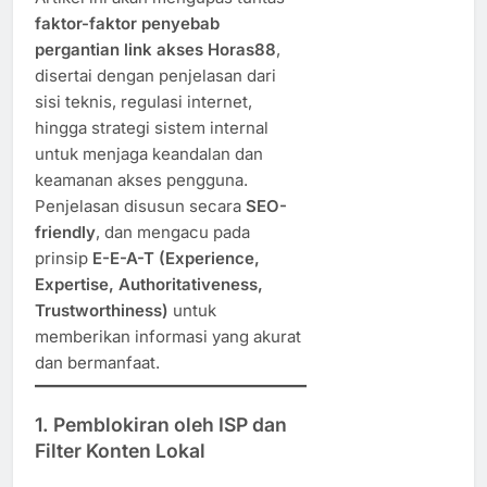
faktor-faktor penyebab
pergantian link akses Horas88
,
disertai dengan penjelasan dari
sisi teknis, regulasi internet,
hingga strategi sistem internal
untuk menjaga keandalan dan
keamanan akses pengguna.
Penjelasan disusun secara
SEO-
friendly
, dan mengacu pada
prinsip
E-E-A-T (Experience,
Expertise, Authoritativeness,
Trustworthiness)
untuk
memberikan informasi yang akurat
dan bermanfaat.
1. Pemblokiran oleh ISP dan
Filter Konten Lokal