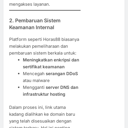
mengakses layanan.
2. Pembaruan Sistem
Keamanan Internal
Platform seperti Horas88 biasanya
melakukan pemeliharaan dan
pembaruan sistem berkala untuk:
Meningkatkan enkripsi dan
sertifikat keamanan
Mencegah
serangan DDoS
atau malware
Mengganti
server DNS dan
infrastruktur hosting
Dalam proses ini, link utama
kadang dialihkan ke domain baru
yang telah disesuaikan dengan
sistem terbaru. Hal ini penting