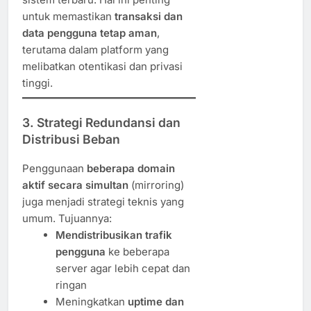
untuk memastikan
transaksi dan
data pengguna tetap aman
,
terutama dalam platform yang
melibatkan otentikasi dan privasi
tinggi.
3. Strategi Redundansi dan
Distribusi Beban
Penggunaan
beberapa domain
aktif secara simultan
(mirroring)
juga menjadi strategi teknis yang
umum. Tujuannya:
Mendistribusikan trafik
pengguna
ke beberapa
server agar lebih cepat dan
ringan
Meningkatkan
uptime dan