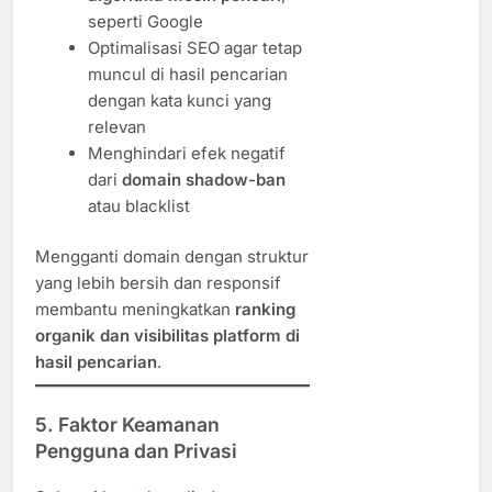
seperti Google
Optimalisasi SEO agar tetap
muncul di hasil pencarian
dengan kata kunci yang
relevan
Menghindari efek negatif
dari
domain shadow-ban
atau blacklist
Mengganti domain dengan struktur
yang lebih bersih dan responsif
membantu meningkatkan
ranking
organik dan visibilitas platform di
hasil pencarian
.
5. Faktor Keamanan
Pengguna dan Privasi