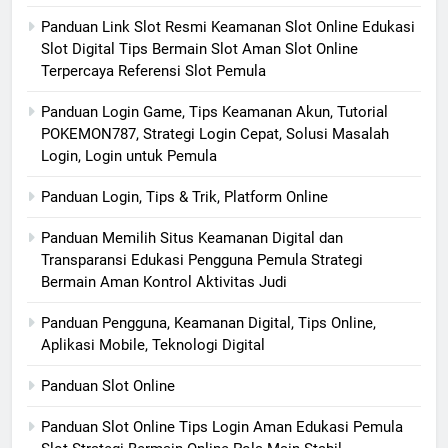
Panduan Link Slot Resmi Keamanan Slot Online Edukasi
Slot Digital Tips Bermain Slot Aman Slot Online
Terpercaya Referensi Slot Pemula
Panduan Login Game, Tips Keamanan Akun, Tutorial
POKEMON787, Strategi Login Cepat, Solusi Masalah
Login, Login untuk Pemula
Panduan Login, Tips & Trik, Platform Online
Panduan Memilih Situs Keamanan Digital dan
Transparansi Edukasi Pengguna Pemula Strategi
Bermain Aman Kontrol Aktivitas Judi
Panduan Pengguna, Keamanan Digital, Tips Online,
Aplikasi Mobile, Teknologi Digital
Panduan Slot Online
Panduan Slot Online Tips Login Aman Edukasi Pemula