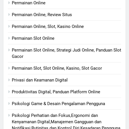
Permainan Online
Permainan Online, Review Situs
Permainan Online, Slot, Kasino Online
Permainan Slot Online
Permainan Slot Online, Strategi Judi Online, Panduan Slot
Gacor
Permainan Slot, Slot Online, Kasino, Slot Gacor
Privasi dan Keamanan Digital
Produktivitas Digital, Panduan Platform Online
Psikologi Game & Desain Pengalaman Pengguna
Psikologi Perhatian dan Fokus,Ergonomi dan
Kenyamanan Digital,Manajemen Gangguan dan
Notifikasi,Rutinitas dan Kontrol Diri,Kesadaran Pengguna