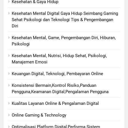
Kesehatan & Gaya Hidup
Kesehatan Mental Digital Gaya Hidup Seimbang Gaming
Sehat Psikologi dan Teknologi Tips & Pengembangan
Diri
Kesehatan Mental, Game, Pengembangan Diri, Hiburan,
Psikologi
Kesehatan Mental, Nutrisi, Hidup Sehat, Psikologi,
Manajemen Emosi
Keuangan Digital, Teknologi, Pembayaran Online
Konsistensi Bermain,Kontrol Risiko,Panduan
Pengguna,Keamanan Digital,Pengalaman Pengguna
Kualitas Layanan Online & Pengalaman Digital
Online Gaming & Technology
Optimalisasi Platform Digital,Performa Sistem