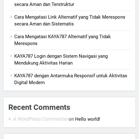
secara Aman dan Terstruktur
Cara Mengatasi Link Alternatif yang Tidak Merespons
secara Aman dan Sistematis
Cara Mengatasi KAYA787 Alternatif yang Tidak
Merespons
KAYA787 Login dengan Sistem Navigasi yang
Mendukung Aktivitas Harian
KAYA787 dengan Antarmuka Responsif untuk Aktivitas
Digital Modern
Recent Comments
A WordPress Commenter
on
Hello world!