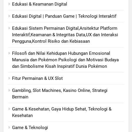
Edukasi & Keamanan Digital
Edukasi Digital | Panduan Game | Teknologi Interaktif
Edukasi Sistem Permainan Digital,Arsitektur Platform
Interaktif,Keamanan & Integritas Data,UX dan Interaksi
Pengguna,Kontrol Risiko dan Kebiasaan
Filosofi dan Nilai Kehidupan Hubungan Emosional
Manusia dan Pokémon Psikologi dan Motivasi Budaya
dan Simbolisme Kisah Inspiratif Dunia Pokémon
Fitur Permainan & UX Slot
Gambling, Slot Machines, Kasino Online, Strategi
Bermain
Game & Kesehatan, Gaya Hidup Sehat, Teknologi &
Kesehatan
Game & Teknologi