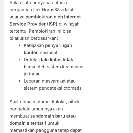
Salah satu penyebab utama
pergantian link Horas88 adalah
adanya
pemblokiran oleh Internet
Service Provider (ISP)
di wilayah
tertentu. Pemblokiran ini bisa
dilakukan berdasarkan:
Kebijakan
penyaringan
konten
nasional
Deteksi
lalu lintas tidak
biasa
oleh sistem keamanan
jaringan
Laporan masyarakat atau
sistem pendeteksi otomatis
Saat domain utama diblokir, pihak
pengelola umumnya akan
membuat
subdomain baru atau
domain alternatif
untuk
memastikan pengguna tetap dapat