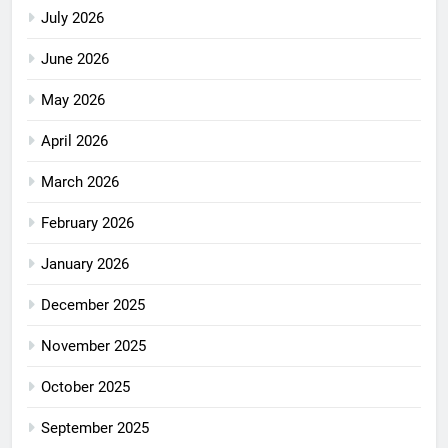
July 2026
June 2026
May 2026
April 2026
March 2026
February 2026
January 2026
December 2025
November 2025
October 2025
September 2025