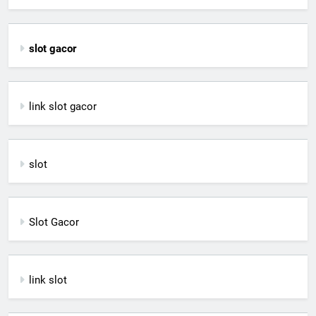
slot gacor
link slot gacor
slot
Slot Gacor
link slot