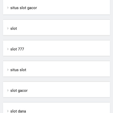
situs slot gacor
slot
slot 777
situs slot
slot gacor
slot dana