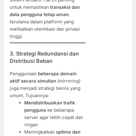
untuk memastikan
transaksi dan
data pengguna tetap aman
,
terutama dalam platform yang
melibatkan otentikasi dan privasi
tinggi.
3. Strategi Redundansi dan
Distribusi Beban
Penggunaan
beberapa domain
aktif secara simultan
(mirroring)
juga menjadi strategi teknis yang
umum. Tujuannya:
Mendistribusikan trafik
pengguna
ke beberapa
server agar lebih cepat dan
ringan
Meningkatkan
uptime dan