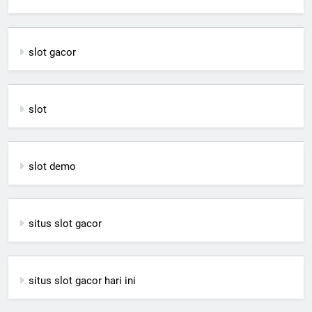
slot gacor
slot
slot demo
situs slot gacor
situs slot gacor hari ini