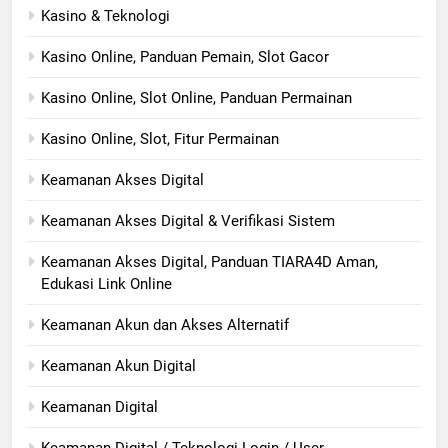
Kasino & Teknologi
Kasino Online, Panduan Pemain, Slot Gacor
Kasino Online, Slot Online, Panduan Permainan
Kasino Online, Slot, Fitur Permainan
Keamanan Akses Digital
Keamanan Akses Digital & Verifikasi Sistem
Keamanan Akses Digital, Panduan TIARA4D Aman,
Edukasi Link Online
Keamanan Akun dan Akses Alternatif
Keamanan Akun Digital
Keamanan Digital