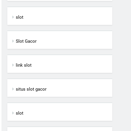
slot
Slot Gacor
link slot
situs slot gacor
slot