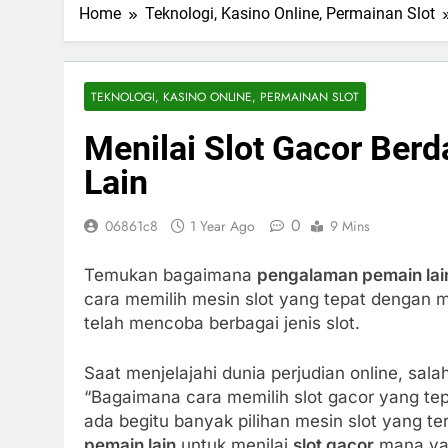
Home
Teknologi, Kasino Online, Permainan Slot
TEKNOLOGI, KASINO ONLINE, PERMAINAN SLOT
Menilai Slot Gacor Be
Lain
0
06861c8
1 Year Ago
9 Mins
Temukan bagaimana
pengalaman pemain lai
cara memilih mesin slot yang tepat dengan
telah mencoba berbagai jenis slot.
Saat menjelajahi dunia perjudian online, sa
“Bagaimana cara memilih slot gacor yang t
ada begitu banyak pilihan mesin slot yang t
pemain lain
untuk menilai
slot gacor
mana ya