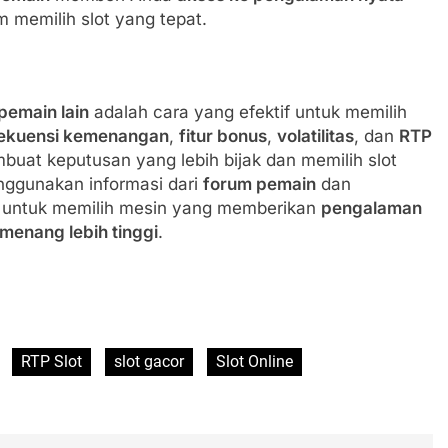
memilih slot yang tepat.
pemain lain
adalah cara yang efektif untuk memilih
rekuensi kemenangan
,
fitur bonus
,
volatilitas
, dan
RTP
uat keputusan yang lebih bijak dan memilih slot
ggunakan informasi dari
forum pemain
dan
 untuk memilih mesin yang memberikan
pengalaman
menang lebih tinggi
.
RTP Slot
slot gacor
Slot Online