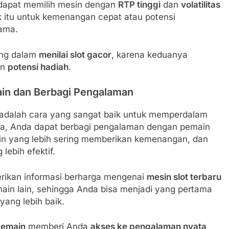
 dapat memilih mesin dengan
RTP tinggi
dan
volatilitas
 itu untuk kemenangan cepat atau potensi
ama.
ing dalam
menilai slot gacor
, karena keduanya
an
potensi hadiah
.
in dan Berbagi Pengalaman
adalah cara yang sangat baik untuk memperdalam
ana, Anda dapat berbagi pengalaman dengan pemain
in yang lebih sering memberikan kemenangan, dan
lebih efektif.
rikan informasi berharga mengenai
mesin slot terbaru
in lain, sehingga Anda bisa menjadi yang pertama
ng lebih baik.
pemain
memberi Anda
akses ke pengalaman nyata