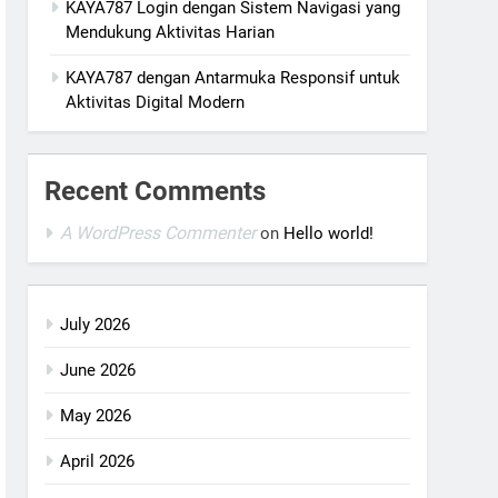
KAYA787 Login dengan Sistem Navigasi yang
Mendukung Aktivitas Harian
KAYA787 dengan Antarmuka Responsif untuk
Aktivitas Digital Modern
Recent Comments
A WordPress Commenter
on
Hello world!
July 2026
June 2026
May 2026
April 2026