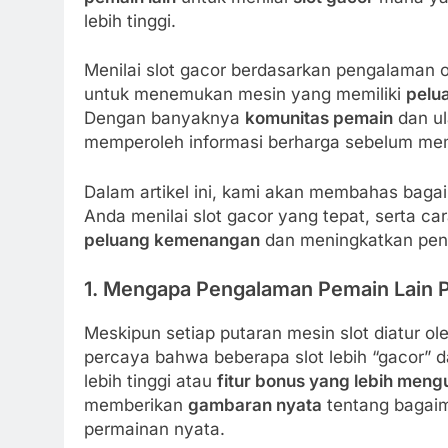
lebih tinggi.
Menilai slot gacor berdasarkan pengalaman or
untuk menemukan mesin yang memiliki
pelu
Dengan banyaknya
komunitas pemain
dan ul
memperoleh informasi berharga sebelum memu
Dalam artikel ini, kami akan membahas bag
Anda menilai slot gacor yang tepat, serta c
peluang kemenangan
dan meningkatkan pen
1.
Mengapa Pengalaman Pemain Lain P
Meskipun setiap putaran mesin slot diatur ol
percaya bahwa beberapa slot lebih “gacor” d
lebih tinggi atau
fitur bonus yang lebih men
memberikan
gambaran nyata
tentang bagaim
permainan nyata.