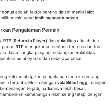
ur bonus
adalah faktor penting dalam
menilai slot
milih mesin yang
lebih menguntungkan
.
asarkan Pengalaman Pemain
s
,
RTP (Return to Player)
dan
volatilitas
adalah dua
t gacor.
RTP
mengukur persentase teoretis dari total
ain dalam jangka panjang, sedangkan
volatilitas
berikan pembayaran dan seberapa besar
ering kali membagikan pengalaman mereka tentang
esin tertentu. Mesin dengan
volatilitas tinggi
mungkin
kemenangan terjadi, hadiahnya lebih besar.
emberikan kemenangan lebih sering tetapi dengan