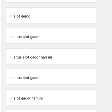
slot demo
situs slot gacor
situs slot gacor hari ini
situs slot gacor
slot gacor hari ini