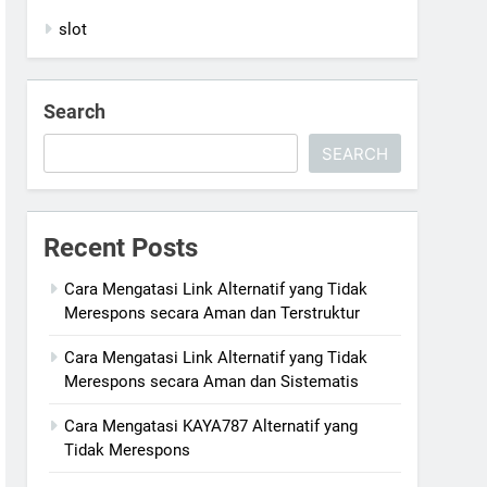
slot
Search
SEARCH
Recent Posts
Cara Mengatasi Link Alternatif yang Tidak
Merespons secara Aman dan Terstruktur
Cara Mengatasi Link Alternatif yang Tidak
Merespons secara Aman dan Sistematis
Cara Mengatasi KAYA787 Alternatif yang
Tidak Merespons