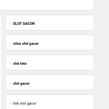
SLOT GACOR
situs slot gacor
slot toto
slot gacor
link slot gacor