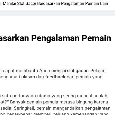
Menilai Slot Gacor Berdasarkan Pengalaman Pemain Lain
rdasarkan Pengalaman Pemain
n
dapat membantu Anda
menilai slot gacor
. Pelajari
 mengamati
ulasan
dan
feedback
dari pemain yang
lah satu pertanyaan utama yang sering muncul adalah,
epat?” Banyak pemain pemula merasa bingung karena
ersedia. Seringkali, pemain mengandalkan
pengalaman
ng benar-benar memberi peluang kemenangan yang