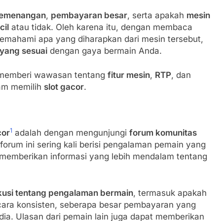
 kemenangan
,
pembayaran besar
, serta apakah
mesin
cil
atau tidak. Oleh karena itu, dengan membaca
memahami apa yang diharapkan dari mesin tersebut,
s yang sesuai
dengan gaya bermain Anda.
t memberi wawasan tentang
fitur mesin
,
RTP
, dan
am memilih
slot gacor
.
1
cor
adalah dengan mengunjungi
forum komunitas
forum ini sering kali berisi pengalaman pemain yang
t memberikan informasi yang lebih mendalam tentang
kusi tentang pengalaman bermain
, termasuk apakah
ara konsisten, seberapa besar pembayaran yang
dia. Ulasan dari pemain lain juga dapat memberikan