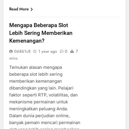
Read More
Mengapa Beberapa Slot
Lebih Sering Memberikan
Kemenangan?
06861c8
1 year ago
0
7
mins
Temukan alasan mengapa
beberapa slot lebih sering
memberikan kemenangan
dibandingkan yang lain. Pelajari
faktor seperti RTP, volatilitas, dan
mekanisme permainan untuk
meningkatkan peluang Anda.
Dalam dunia perjudian online,
banyak pemain mencari permainan