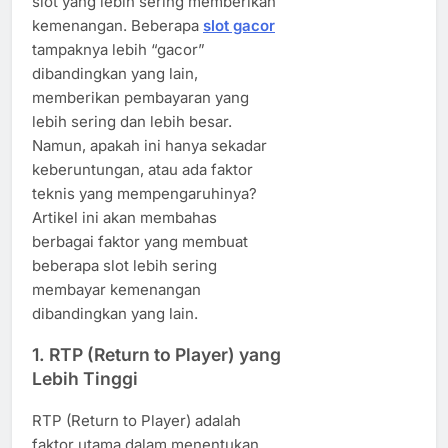
slot yang lebih sering memberikan
kemenangan. Beberapa
slot gacor
tampaknya lebih “gacor”
dibandingkan yang lain,
memberikan pembayaran yang
lebih sering dan lebih besar.
Namun, apakah ini hanya sekadar
keberuntungan, atau ada faktor
teknis yang mempengaruhinya?
Artikel ini akan membahas
berbagai faktor yang membuat
beberapa slot lebih sering
membayar kemenangan
dibandingkan yang lain.
1. RTP (Return to Player) yang
Lebih Tinggi
RTP (Return to Player) adalah
faktor utama dalam menentukan