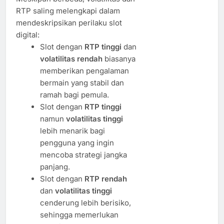
RTP saling melengkapi dalam
mendeskripsikan perilaku slot
digital:
Slot dengan
RTP tinggi
dan
volatilitas rendah
biasanya
memberikan pengalaman
bermain yang stabil dan
ramah bagi pemula.
Slot dengan
RTP tinggi
namun
volatilitas tinggi
lebih menarik bagi
pengguna yang ingin
mencoba strategi jangka
panjang.
Slot dengan
RTP rendah
dan
volatilitas tinggi
cenderung lebih berisiko,
sehingga memerlukan