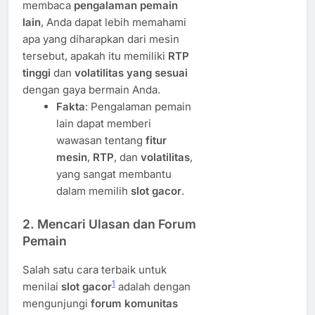
membaca
pengalaman pemain
lain
, Anda dapat lebih memahami
apa yang diharapkan dari mesin
tersebut, apakah itu memiliki
RTP
tinggi
dan
volatilitas yang sesuai
dengan gaya bermain Anda.
Fakta
: Pengalaman pemain
lain dapat memberi
wawasan tentang
fitur
mesin
,
RTP
, dan
volatilitas
,
yang sangat membantu
dalam memilih
slot gacor
.
2.
Mencari Ulasan dan Forum
Pemain
Salah satu cara terbaik untuk
1
menilai
slot gacor
adalah dengan
mengunjungi
forum komunitas