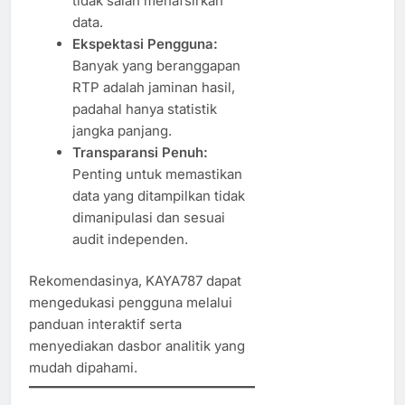
tidak salah menafsirkan
data.
Ekspektasi Pengguna:
Banyak yang beranggapan
RTP adalah jaminan hasil,
padahal hanya statistik
jangka panjang.
Transparansi Penuh:
Penting untuk memastikan
data yang ditampilkan tidak
dimanipulasi dan sesuai
audit independen.
Rekomendasinya, KAYA787 dapat
mengedukasi pengguna melalui
panduan interaktif serta
menyediakan dasbor analitik yang
mudah dipahami.