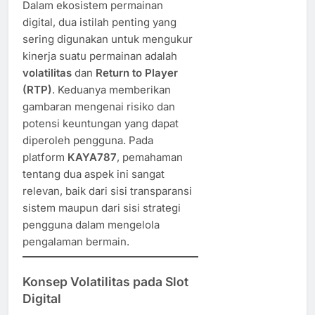
Dalam ekosistem permainan
digital, dua istilah penting yang
sering digunakan untuk mengukur
kinerja suatu permainan adalah
volatilitas
dan
Return to Player
(RTP)
. Keduanya memberikan
gambaran mengenai risiko dan
potensi keuntungan yang dapat
diperoleh pengguna. Pada
platform
KAYA787
, pemahaman
tentang dua aspek ini sangat
relevan, baik dari sisi transparansi
sistem maupun dari sisi strategi
pengguna dalam mengelola
pengalaman bermain.
Konsep Volatilitas pada Slot
Digital