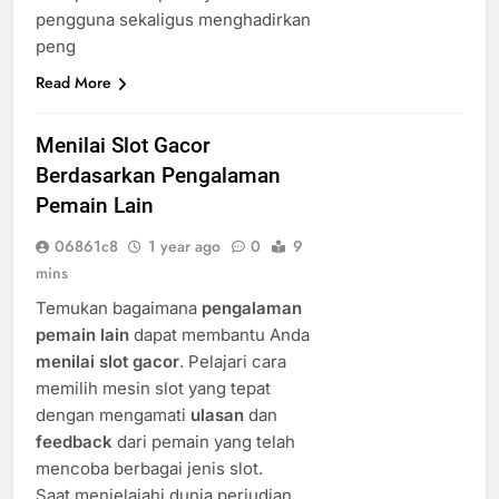
pengguna sekaligus menghadirkan
peng
Read More
Menilai Slot Gacor
Berdasarkan Pengalaman
Pemain Lain
06861c8
1 year ago
0
9
mins
Temukan bagaimana
pengalaman
pemain lain
dapat membantu Anda
menilai slot gacor
. Pelajari cara
memilih mesin slot yang tepat
dengan mengamati
ulasan
dan
feedback
dari pemain yang telah
mencoba berbagai jenis slot.
Saat menjelajahi dunia perjudian