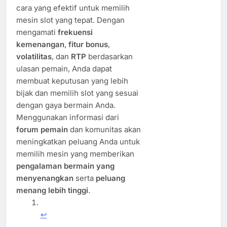
cara yang efektif untuk memilih
mesin slot yang tepat. Dengan
mengamati
frekuensi
kemenangan
,
fitur bonus
,
volatilitas
, dan
RTP
berdasarkan
ulasan pemain, Anda dapat
membuat keputusan yang lebih
bijak dan memilih slot yang sesuai
dengan gaya bermain Anda.
Menggunakan informasi dari
forum pemain
dan komunitas akan
meningkatkan peluang Anda untuk
memilih mesin yang memberikan
pengalaman bermain yang
menyenangkan
serta
peluang
menang lebih tinggi
.
↩︎