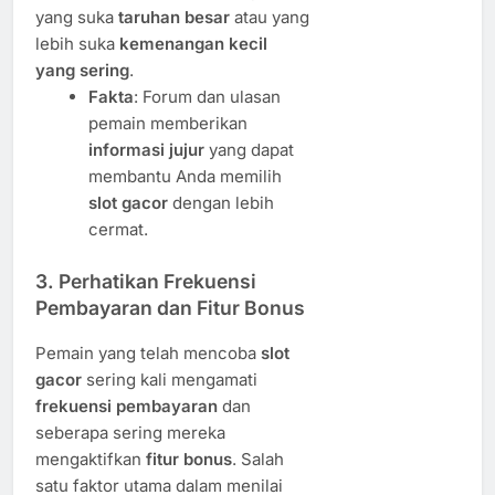
yang suka
taruhan besar
atau yang
lebih suka
kemenangan kecil
yang sering
.
Fakta
: Forum dan ulasan
pemain memberikan
informasi jujur
yang dapat
membantu Anda memilih
slot gacor
dengan lebih
cermat.
3.
Perhatikan Frekuensi
Pembayaran dan Fitur Bonus
Pemain yang telah mencoba
slot
gacor
sering kali mengamati
frekuensi pembayaran
dan
seberapa sering mereka
mengaktifkan
fitur bonus
. Salah
satu faktor utama dalam menilai