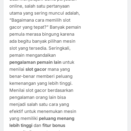
online, salah satu pertanyaan
utama yang sering muncul adalah,
“Bagaimana cara memilih slot
gacor yang tepat?” Banyak pemain
pemula merasa bingung karena
ada begitu banyak pilihan mesin
slot yang tersedia. Seringkali,
pemain mengandalkan
pengalaman pemain lain
untuk
menilai
slot gacor
mana yang
benar-benar memberi peluang
kemenangan yang lebih tinggi.
Menilai slot gacor berdasarkan
pengalaman orang lain bisa
menjadi salah satu cara yang
efektif untuk menemukan mesin
yang memiliki
peluang menang
lebih tinggi
dan
fitur bonus