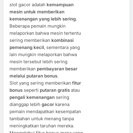
slot gacor adalah
kemampuan
mesin untuk memberikan
kemenangan yang lebih sering
.
Beberapa pemain mungkin
melaporkan bahwa mesin tertentu
sering memberikan
kombinasi
pemenang kecil
, sementara yang
lain mungkin melaporkan bahwa
mesin tersebut lebih sering
memberikan
pembayaran besar
melalui putaran bonus
.
Slot yang sering memberikan
fitur
bonus
seperti
putaran gratis
atau
pengali kemenangan
sering
dianggap lebih
gacor
karena
pemain mendapatkan kesempatan
tambahan untuk menang tanpa
meningkatkan taruhan mereka.
Mengetahui fitur bonus mana yang