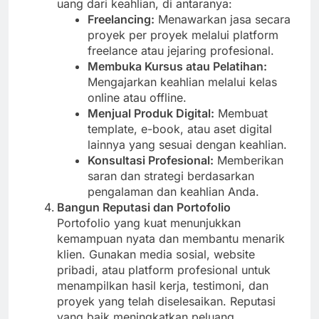
uang dari keahlian, di antaranya:
Freelancing:
Menawarkan jasa secara
proyek per proyek melalui platform
freelance atau jejaring profesional.
Membuka Kursus atau Pelatihan:
Mengajarkan keahlian melalui kelas
online atau offline.
Menjual Produk Digital:
Membuat
template, e-book, atau aset digital
lainnya yang sesuai dengan keahlian.
Konsultasi Profesional:
Memberikan
saran dan strategi berdasarkan
pengalaman dan keahlian Anda.
Bangun Reputasi dan Portofolio
Portofolio yang kuat menunjukkan
kemampuan nyata dan membantu menarik
klien. Gunakan media sosial, website
pribadi, atau platform profesional untuk
menampilkan hasil kerja, testimoni, dan
proyek yang telah diselesaikan. Reputasi
yang baik meningkatkan peluang