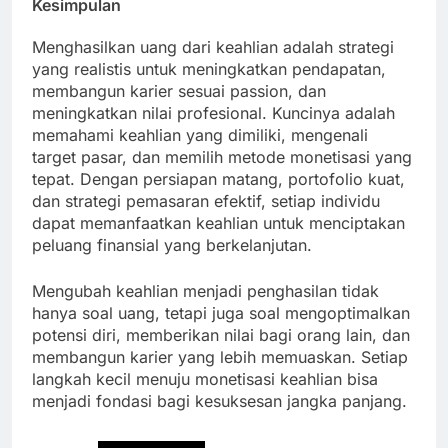
Kesimpulan
Menghasilkan uang dari keahlian adalah strategi
yang realistis untuk meningkatkan pendapatan,
membangun karier sesuai passion, dan
meningkatkan nilai profesional. Kuncinya adalah
memahami keahlian yang dimiliki, mengenali
target pasar, dan memilih metode monetisasi yang
tepat. Dengan persiapan matang, portofolio kuat,
dan strategi pemasaran efektif, setiap individu
dapat memanfaatkan keahlian untuk menciptakan
peluang finansial yang berkelanjutan.
Mengubah keahlian menjadi penghasilan tidak
hanya soal uang, tetapi juga soal mengoptimalkan
potensi diri, memberikan nilai bagi orang lain, dan
membangun karier yang lebih memuaskan. Setiap
langkah kecil menuju monetisasi keahlian bisa
menjadi fondasi bagi kesuksesan jangka panjang.