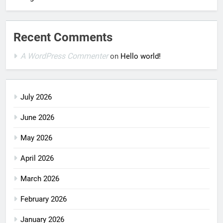
Recent Comments
A WordPress Commenter
on
Hello world!
July 2026
June 2026
May 2026
April 2026
March 2026
February 2026
January 2026