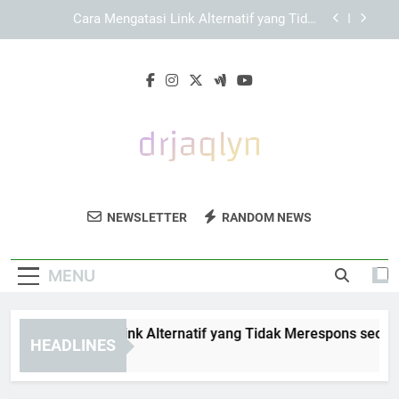
Skip
Cara Mengatasi KAYA787 Alternatif yang Tidak
to
Merespons
content
KAYA787 Login dengan Sistem Navigasi yang
Mendukung Aktivitas Harian
Cara Mengatasi Link Alternatif yang Tidak
Merespons secara Aman dan Terstruktur
Cara Mengatasi Link Alternatif yang Tidak
Merespons secara Aman dan Sistematis
Cara Mengatasi KAYA787 Alternatif yang Tidak
Merespons
Dr. Jaqlyn
Dapatkan Layanan Kesehatan Profesional
KAYA787 Login dengan Sistem Navigasi yang
NEWSLETTER
RANDOM NEWS
Mendukung Aktivitas Harian
Dari Dr. Jaqlyn.
MENU
ra Mengatasi Link Alternatif yang Tidak Merespons secara Am
HEADLINES
Weeks Ago