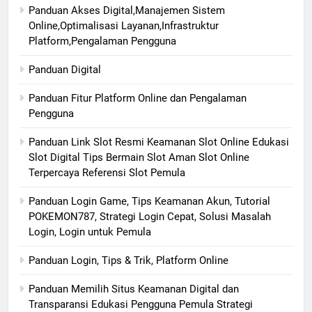
Panduan Akses Digital,Manajemen Sistem
Online,Optimalisasi Layanan,Infrastruktur
Platform,Pengalaman Pengguna
Panduan Digital
Panduan Fitur Platform Online dan Pengalaman
Pengguna
Panduan Link Slot Resmi Keamanan Slot Online Edukasi
Slot Digital Tips Bermain Slot Aman Slot Online
Terpercaya Referensi Slot Pemula
Panduan Login Game, Tips Keamanan Akun, Tutorial
POKEMON787, Strategi Login Cepat, Solusi Masalah
Login, Login untuk Pemula
Panduan Login, Tips & Trik, Platform Online
Panduan Memilih Situs Keamanan Digital dan
Transparansi Edukasi Pengguna Pemula Strategi