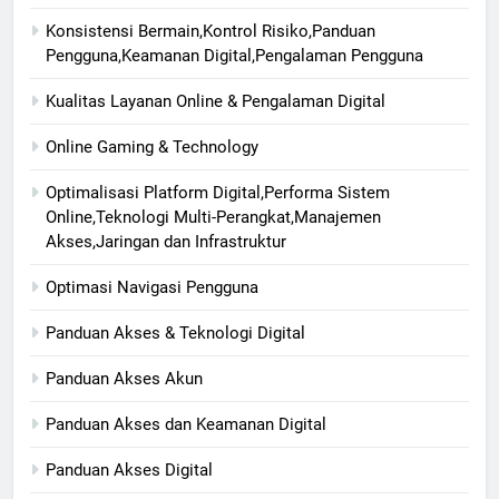
Konsistensi Bermain,Kontrol Risiko,Panduan
Pengguna,Keamanan Digital,Pengalaman Pengguna
Kualitas Layanan Online & Pengalaman Digital
Online Gaming & Technology
Optimalisasi Platform Digital,Performa Sistem
Online,Teknologi Multi-Perangkat,Manajemen
Akses,Jaringan dan Infrastruktur
Optimasi Navigasi Pengguna
Panduan Akses & Teknologi Digital
Panduan Akses Akun
Panduan Akses dan Keamanan Digital
Panduan Akses Digital