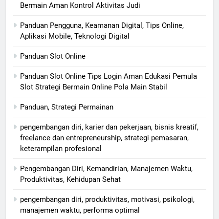
Bermain Aman Kontrol Aktivitas Judi
Panduan Pengguna, Keamanan Digital, Tips Online,
Aplikasi Mobile, Teknologi Digital
Panduan Slot Online
Panduan Slot Online Tips Login Aman Edukasi Pemula
Slot Strategi Bermain Online Pola Main Stabil
Panduan, Strategi Permainan
pengembangan diri, karier dan pekerjaan, bisnis kreatif,
freelance dan entrepreneurship, strategi pemasaran,
keterampilan profesional
Pengembangan Diri, Kemandirian, Manajemen Waktu,
Produktivitas, Kehidupan Sehat
pengembangan diri, produktivitas, motivasi, psikologi,
manajemen waktu, performa optimal