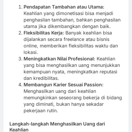
Pendapatan Tambahan atau Utama:
Keahlian yang dimonetisasi bisa menjadi
penghasilan tambahan, bahkan penghasilan
utama jika dikembangkan dengan baik.
Fleksibilitas Kerja:
Banyak keahlian bisa
dijalankan secara freelance atau bisnis
online, memberikan fleksibilitas waktu dan
lokasi.
Meningkatkan Nilai Profesional:
Keahlian
yang bisa menghasilkan uang menunjukkan
kemampuan nyata, meningkatkan reputasi
dan kredibilitas.
Membangun Karier Sesuai Passion:
Menghasilkan uang dari keahlian
memungkinkan seseorang bekerja di bidang
yang diminati, bukan hanya sekadar
pekerjaan rutin.
Langkah-langkah Menghasilkan Uang dari
Keahlian