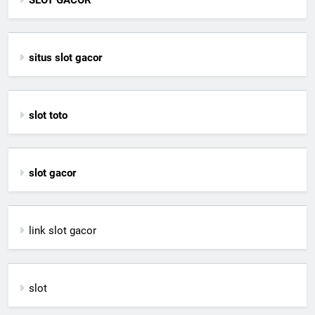
SLOT GACOR
situs slot gacor
slot toto
slot gacor
link slot gacor
slot