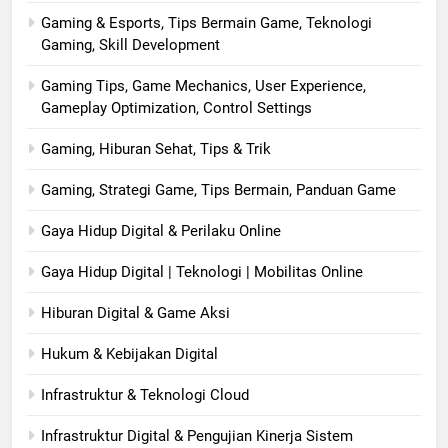
Gaming & Esports, Tips Bermain Game, Teknologi
Gaming, Skill Development
Gaming Tips, Game Mechanics, User Experience,
Gameplay Optimization, Control Settings
Gaming, Hiburan Sehat, Tips & Trik
Gaming, Strategi Game, Tips Bermain, Panduan Game
Gaya Hidup Digital & Perilaku Online
Gaya Hidup Digital | Teknologi | Mobilitas Online
Hiburan Digital & Game Aksi
Hukum & Kebijakan Digital
Infrastruktur & Teknologi Cloud
Infrastruktur Digital & Pengujian Kinerja Sistem