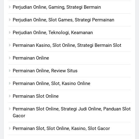
Perjudian Online, Gaming, Strategi Bermain
Perjudian Online, Slot Games, Strategi Permainan
Perjudian Online, Teknologi, Keamanan
Permainan Kasino, Slot Online, Strategi Bermain Slot
Permainan Online
Permainan Online, Review Situs
Permainan Online, Slot, Kasino Online
Permainan Slot Online
Permainan Slot Online, Strategi Judi Online, Panduan Slot
Gacor
Permainan Slot, Slot Online, Kasino, Slot Gacor