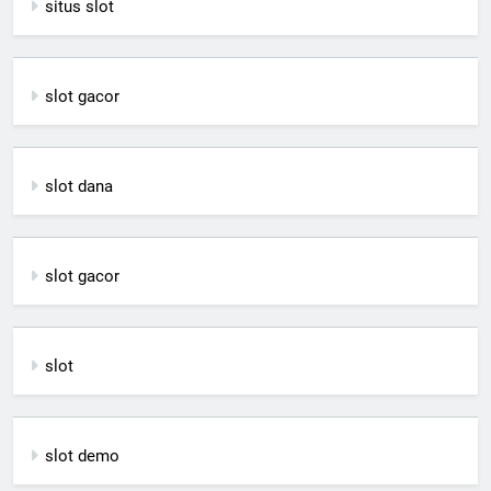
situs slot
slot gacor
slot dana
slot gacor
slot
slot demo