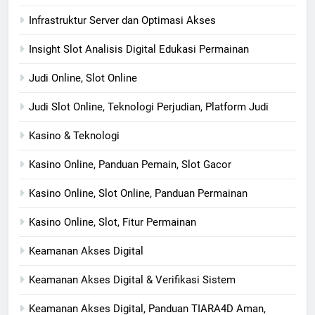
Infrastruktur Server dan Optimasi Akses
Insight Slot Analisis Digital Edukasi Permainan
Judi Online, Slot Online
Judi Slot Online, Teknologi Perjudian, Platform Judi
Kasino & Teknologi
Kasino Online, Panduan Pemain, Slot Gacor
Kasino Online, Slot Online, Panduan Permainan
Kasino Online, Slot, Fitur Permainan
Keamanan Akses Digital
Keamanan Akses Digital & Verifikasi Sistem
Keamanan Akses Digital, Panduan TIARA4D Aman,