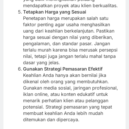
mendapatkan proyek atau klien berkualitas.
Tetapkan Harga yang Sesuai
Penetapan harga merupakan salah satu
faktor penting agar usaha menghasilkan
uang dari keahlian berkelanjutan. Pastikan
harga sesuai dengan nilai yang diberikan,
pengalaman, dan standar pasar. Jangan
terlalu murah karena bisa merusak persepsi
nilai, tetapi juga jangan terlalu mahal tanpa
dasar yang jelas.
Gunakan Strategi Pemasaran Efektif
Keahlian Anda hanya akan bernilai jika
dikenal oleh orang yang membutuhkan.
Gunakan media sosial, jaringan profesional,
iklan online, atau konten edukatif untuk
menarik perhatian klien atau pelanggan
potensial. Strategi pemasaran yang tepat
membuat keahlian Anda lebih mudah
ditemukan dan dipercaya.