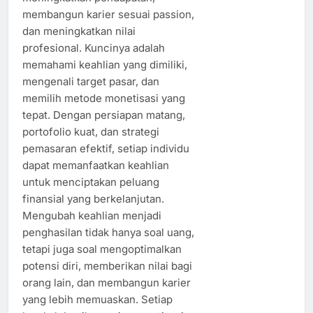
membangun karier sesuai passion,
dan meningkatkan nilai
profesional. Kuncinya adalah
memahami keahlian yang dimiliki,
mengenali target pasar, dan
memilih metode monetisasi yang
tepat. Dengan persiapan matang,
portofolio kuat, dan strategi
pemasaran efektif, setiap individu
dapat memanfaatkan keahlian
untuk menciptakan peluang
finansial yang berkelanjutan.
Mengubah keahlian menjadi
penghasilan tidak hanya soal uang,
tetapi juga soal mengoptimalkan
potensi diri, memberikan nilai bagi
orang lain, dan membangun karier
yang lebih memuaskan. Setiap