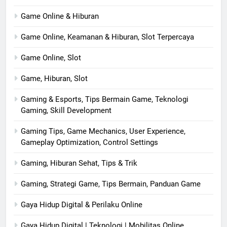
Game Online & Hiburan
Game Online, Keamanan & Hiburan, Slot Terpercaya
Game Online, Slot
Game, Hiburan, Slot
Gaming & Esports, Tips Bermain Game, Teknologi
Gaming, Skill Development
Gaming Tips, Game Mechanics, User Experience,
Gameplay Optimization, Control Settings
Gaming, Hiburan Sehat, Tips & Trik
Gaming, Strategi Game, Tips Bermain, Panduan Game
Gaya Hidup Digital & Perilaku Online
Gaya Hidup Digital | Teknologi | Mobilitas Online