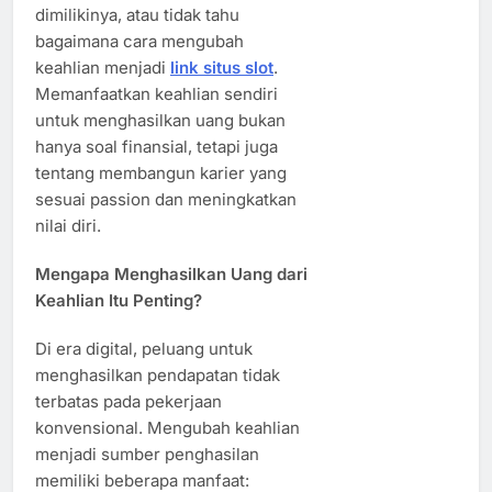
dimilikinya, atau tidak tahu
bagaimana cara mengubah
keahlian menjadi
link situs slot
.
Memanfaatkan keahlian sendiri
untuk menghasilkan uang bukan
hanya soal finansial, tetapi juga
tentang membangun karier yang
sesuai passion dan meningkatkan
nilai diri.
Mengapa Menghasilkan Uang dari
Keahlian Itu Penting?
Di era digital, peluang untuk
menghasilkan pendapatan tidak
terbatas pada pekerjaan
konvensional. Mengubah keahlian
menjadi sumber penghasilan
memiliki beberapa manfaat: