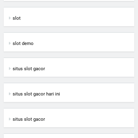
slot
slot demo
situs slot gacor
situs slot gacor hari ini
situs slot gacor