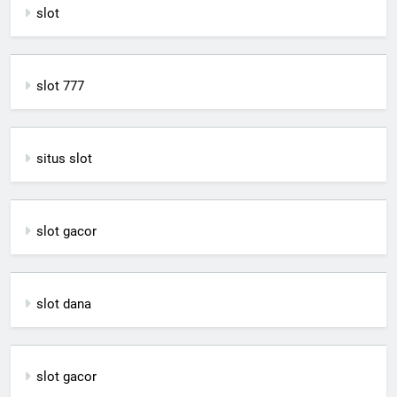
slot
slot 777
situs slot
slot gacor
slot dana
slot gacor