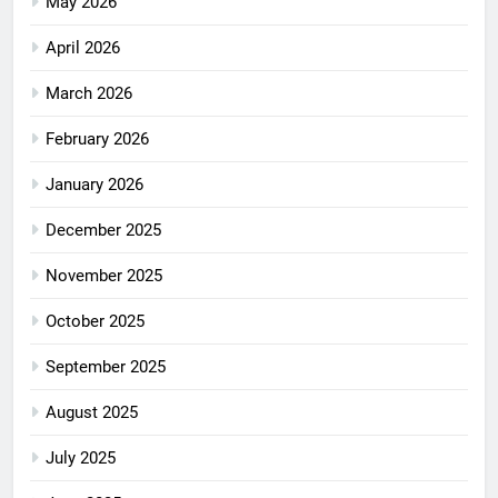
May 2026
April 2026
March 2026
February 2026
January 2026
December 2025
November 2025
October 2025
September 2025
August 2025
July 2025