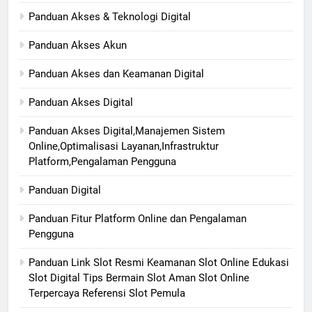
Panduan Akses & Teknologi Digital
Panduan Akses Akun
Panduan Akses dan Keamanan Digital
Panduan Akses Digital
Panduan Akses Digital,Manajemen Sistem
Online,Optimalisasi Layanan,Infrastruktur
Platform,Pengalaman Pengguna
Panduan Digital
Panduan Fitur Platform Online dan Pengalaman
Pengguna
Panduan Link Slot Resmi Keamanan Slot Online Edukasi
Slot Digital Tips Bermain Slot Aman Slot Online
Terpercaya Referensi Slot Pemula