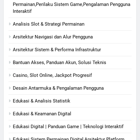
Permainan,Perilaku Sistem Game,Pengalaman Pengguna
Interaktif
Analisis Slot & Strategi Permainan
Arsitektur Navigasi dan Alur Pengguna
Arsitektur Sistem & Performa Infrastruktur
Bantuan Akses, Panduan Akun, Solusi Teknis
Casino, Slot Online, Jackpot Progresif
Desain Antarmuka & Pengalaman Pengguna
Edukasi & Analisis Statistik
Edukasi & Keamanan Digital
Edukasi Digital | Panduan Game | Teknologi Interaktif
Edukasi Sistem Permainan Digital,Arsitektur Platform