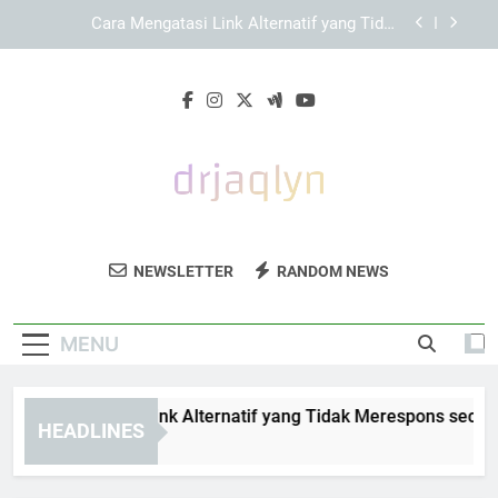
Skip
Cara Mengatasi KAYA787 Alternatif yang Tidak
to
Merespons
content
KAYA787 Login dengan Sistem Navigasi yang
Mendukung Aktivitas Harian
Cara Mengatasi Link Alternatif yang Tidak
Merespons secara Aman dan Terstruktur
Cara Mengatasi Link Alternatif yang Tidak
Merespons secara Aman dan Sistematis
Cara Mengatasi KAYA787 Alternatif yang Tidak
Merespons
Dr. Jaqlyn
Dapatkan Layanan Kesehatan Profesional
KAYA787 Login dengan Sistem Navigasi yang
NEWSLETTER
RANDOM NEWS
Mendukung Aktivitas Harian
Dari Dr. Jaqlyn.
MENU
ara Mengatasi Link Alternatif yang Tidak Merespons secara A
HEADLINES
 Weeks Ago