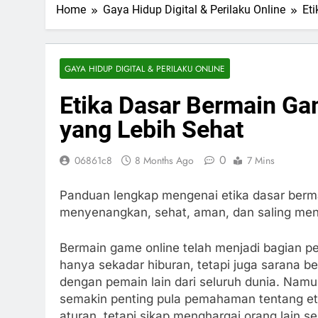
Home
Gaya Hidup Digital & Perilaku Online
Et
GAYA HIDUP DIGITAL & PERILAKU ONLINE
Etika Dasar Bermain G
yang Lebih Sehat
0
06861c8
8 Months Ago
7 Mins
Panduan lengkap mengenai etika dasar berm
menyenangkan, sehat, aman, dan saling meng
Bermain game online telah menjadi bagian pen
hanya sekadar hiburan, tetapi juga sarana be
dengan pemain lain dari seluruh dunia. Na
semakin penting pula pemahaman tentang eti
aturan, tetapi sikap menghargai orang lain 