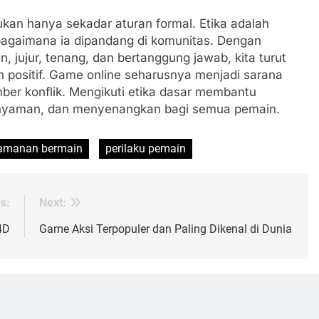
ukan hanya sekadar aturan formal. Etika adalah
agaimana ia dipandang di komunitas. Dengan
jujur, tenang, dan bertanggung jawab, kita turut
positif. Game online seharusnya menjadi sarana
er konflik. Mengikuti etika dasar membantu
 nyaman, dan menyenangkan bagi semua pemain.
amanan bermain
perilaku pemain
s:
Next:
4D
Game Aksi Terpopuler dan Paling Dikenal di Dunia