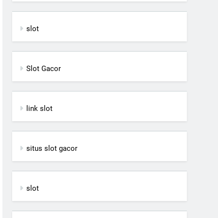
slot
Slot Gacor
link slot
situs slot gacor
slot