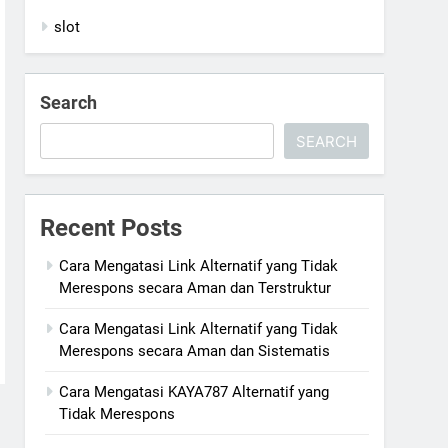
slot
Search
SEARCH
Recent Posts
Cara Mengatasi Link Alternatif yang Tidak
Merespons secara Aman dan Terstruktur
Cara Mengatasi Link Alternatif yang Tidak
Merespons secara Aman dan Sistematis
Cara Mengatasi KAYA787 Alternatif yang
Tidak Merespons