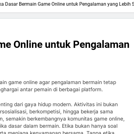
ika Dasar Bermain Game Online untuk Pengalaman yang Lebih 
ame Online untuk Pengalaman
ain game online agar pengalaman bermain tetap
hargai antar pemain di berbagai platform.
ting dari gaya hidup modern. Aktivitas ini bukan
rsosialisasi, berkompetisi, hingga bekerja sama
mun, semakin berkembangnya komunitas game online,
ka dasar dalam bermain. Etika bukan hanya soal
serta menjaga kenyamanan bersama. Tanpa etika,