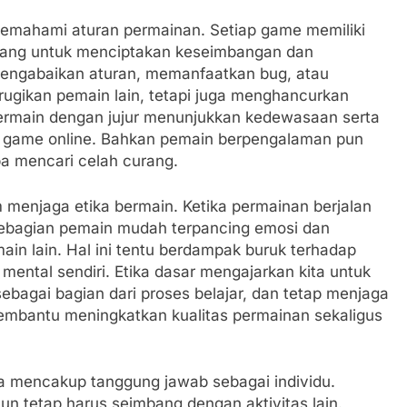
 memahami aturan permainan. Setiap game memiliki
ncang untuk menciptakan keseimbangan dan
engabaikan aturan, memanfaatkan bug, atau
ugikan pemain lain, tetapi juga menghancurkan
 bermain dengan jujur menunjukkan kedewasaan serta
nia game online. Bahkan pemain berpengalaman pun
pa mencari celah curang.
menjaga etika bermain. Ketika permainan berjalan
sebagian pemain mudah terpancing emosi dan
n lain. Hal ini tentu berdampak buruk terhadap
ental sendiri. Etika dasar mengajarkan kita untuk
bagai bagian dari proses belajar, dan tetap menjaga
 membantu meningkatkan kualitas permainan sekaligus
uga mencakup tanggung jawab sebagai individu.
tetap harus seimbang dengan aktivitas lain.