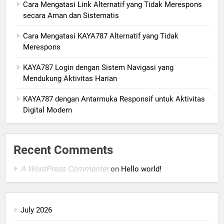
Cara Mengatasi Link Alternatif yang Tidak Merespons
secara Aman dan Sistematis
Cara Mengatasi KAYA787 Alternatif yang Tidak
Merespons
KAYA787 Login dengan Sistem Navigasi yang
Mendukung Aktivitas Harian
KAYA787 dengan Antarmuka Responsif untuk Aktivitas
Digital Modern
Recent Comments
A WordPress Commenter
on
Hello world!
July 2026