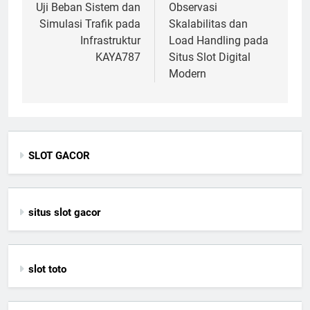
navigation
Uji Beban Sistem dan
Observasi
Simulasi Trafik pada
Skalabilitas dan
Infrastruktur
Load Handling pada
KAYA787
Situs Slot Digital
Modern
SLOT GACOR
situs slot gacor
slot toto