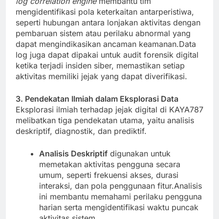
log correlation engine
membantu tim
mengidentifikasi pola keterkaitan antarperistiwa,
seperti hubungan antara lonjakan aktivitas dengan
pembaruan sistem atau perilaku abnormal yang
dapat mengindikasikan ancaman keamanan.Data
log juga dapat dipakai untuk audit forensik digital
ketika terjadi insiden siber, memastikan setiap
aktivitas memiliki jejak yang dapat diverifikasi.
3. Pendekatan Ilmiah dalam Eksplorasi Data
Eksplorasi ilmiah terhadap jejak digital di KAYA787
melibatkan tiga pendekatan utama, yaitu analisis
deskriptif, diagnostik, dan prediktif.
Analisis Deskriptif
digunakan untuk
memetakan aktivitas pengguna secara
umum, seperti frekuensi akses, durasi
interaksi, dan pola penggunaan fitur.Analisis
ini membantu memahami perilaku pengguna
harian serta mengidentifikasi waktu puncak
aktivitas sistem.