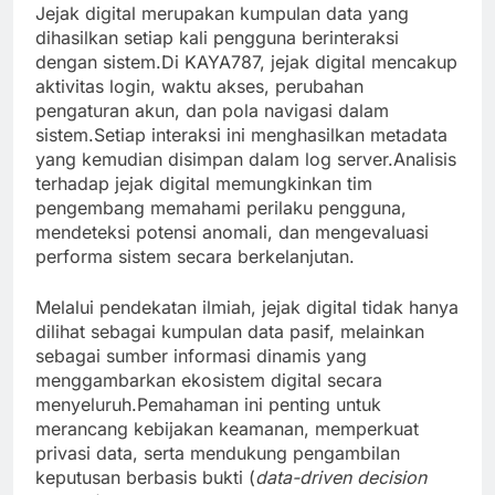
Jejak digital merupakan kumpulan data yang
dihasilkan setiap kali pengguna berinteraksi
dengan sistem.Di KAYA787, jejak digital mencakup
aktivitas login, waktu akses, perubahan
pengaturan akun, dan pola navigasi dalam
sistem.Setiap interaksi ini menghasilkan metadata
yang kemudian disimpan dalam log server.Analisis
terhadap jejak digital memungkinkan tim
pengembang memahami perilaku pengguna,
mendeteksi potensi anomali, dan mengevaluasi
performa sistem secara berkelanjutan.
Melalui pendekatan ilmiah, jejak digital tidak hanya
dilihat sebagai kumpulan data pasif, melainkan
sebagai sumber informasi dinamis yang
menggambarkan ekosistem digital secara
menyeluruh.Pemahaman ini penting untuk
merancang kebijakan keamanan, memperkuat
privasi data, serta mendukung pengambilan
keputusan berbasis bukti (
data-driven decision