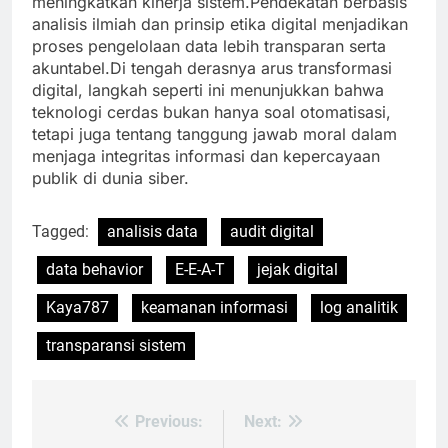
meningkatkan kinerja sistem.Pendekatan berbasis
analisis ilmiah dan prinsip etika digital menjadikan
proses pengelolaan data lebih transparan serta
akuntabel.Di tengah derasnya arus transformasi
digital, langkah seperti ini menunjukkan bahwa
teknologi cerdas bukan hanya soal otomatisasi,
tetapi juga tentang tanggung jawab moral dalam
menjaga integritas informasi dan kepercayaan
publik di dunia siber.
Tagged:
analisis data
audit digital
data behavior
E-E-A-T
jejak digital
Kaya787
keamanan informasi
log analitik
transparansi sistem
Previous:
Next:
Post