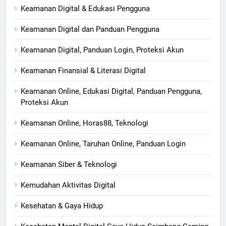
Keamanan Digital & Edukasi Pengguna
Keamanan Digital dan Panduan Pengguna
Keamanan Digital, Panduan Login, Proteksi Akun
Keamanan Finansial & Literasi Digital
Keamanan Online, Edukasi Digital, Panduan Pengguna,
Proteksi Akun
Keamanan Online, Horas88, Teknologi
Keamanan Online, Taruhan Online, Panduan Login
Keamanan Siber & Teknologi
Kemudahan Aktivitas Digital
Kesehatan & Gaya Hidup