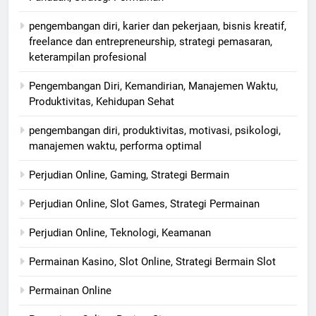
pengembangan diri, karier dan pekerjaan, bisnis kreatif,
freelance dan entrepreneurship, strategi pemasaran,
keterampilan profesional
Pengembangan Diri, Kemandirian, Manajemen Waktu,
Produktivitas, Kehidupan Sehat
pengembangan diri, produktivitas, motivasi, psikologi,
manajemen waktu, performa optimal
Perjudian Online, Gaming, Strategi Bermain
Perjudian Online, Slot Games, Strategi Permainan
Perjudian Online, Teknologi, Keamanan
Permainan Kasino, Slot Online, Strategi Bermain Slot
Permainan Online