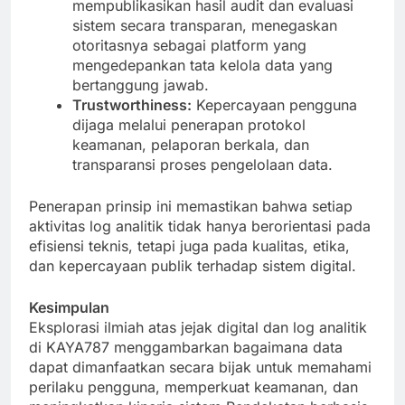
mempublikasikan hasil audit dan evaluasi
sistem secara transparan, menegaskan
otoritasnya sebagai platform yang
mengedepankan tata kelola data yang
bertanggung jawab.
Trustworthiness:
Kepercayaan pengguna
dijaga melalui penerapan protokol
keamanan, pelaporan berkala, dan
transparansi proses pengelolaan data.
Penerapan prinsip ini memastikan bahwa setiap
aktivitas log analitik tidak hanya berorientasi pada
efisiensi teknis, tetapi juga pada kualitas, etika,
dan kepercayaan publik terhadap sistem digital.
Kesimpulan
Eksplorasi ilmiah atas jejak digital dan log analitik
di KAYA787 menggambarkan bagaimana data
dapat dimanfaatkan secara bijak untuk memahami
perilaku pengguna, memperkuat keamanan, dan