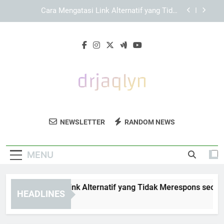
Skip
Cara Mengatasi KAYA787 Alternatif yang Tidak
to
Merespons
content
KAYA787 Login dengan Sistem Navigasi yang
Mendukung Aktivitas Harian
Cara Mengatasi Link Alternatif yang Tidak
Merespons secara Aman dan Terstruktur
Cara Mengatasi Link Alternatif yang Tidak
Merespons secara Aman dan Sistematis
Cara Mengatasi KAYA787 Alternatif yang Tidak
Merespons
Dr. Jaqlyn
Dapatkan Layanan Kesehatan Profesional
KAYA787 Login dengan Sistem Navigasi yang
NEWSLETTER
RANDOM NEWS
Mendukung Aktivitas Harian
Dari Dr. Jaqlyn.
MENU
ra Mengatasi Link Alternatif yang Tidak Merespons secara Am
HEADLINES
Weeks Ago