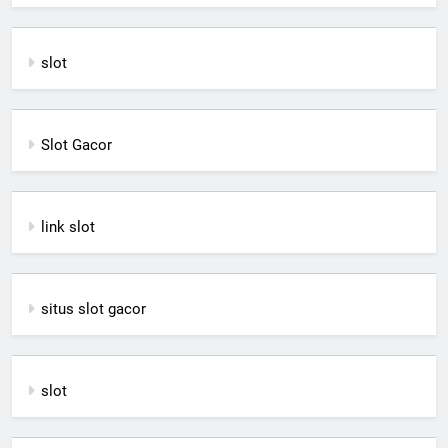
slot
Slot Gacor
link slot
situs slot gacor
slot