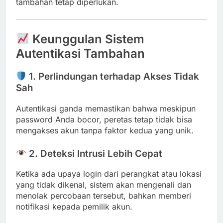
tambahan tetap diperlukan.
Keunggulan Sistem
Autentikasi Tambahan
1. Perlindungan terhadap Akses Tidak
Sah
Autentikasi ganda memastikan bahwa meskipun
password Anda bocor, peretas tetap tidak bisa
mengakses akun tanpa faktor kedua yang unik.
2. Deteksi Intrusi Lebih Cepat
Ketika ada upaya login dari perangkat atau lokasi
yang tidak dikenal, sistem akan mengenali dan
menolak percobaan tersebut, bahkan memberi
notifikasi kepada pemilik akun.