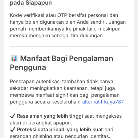
pada Siapapun
Kode verifikasi atau OTP bersifat personal dan
hanya boleh digunakan oleh Anda sendiri. Jangan
pernah memberikannya ke pihak lain, meskipun
mereka mengaku sebagai tim dukungan.
Manfaat Bagi Pengalaman
Pengguna
Penerapan autentikasi tambahan tidak hanya
sekadar meningkatkan keamanan, tetapi juga
membawa manfaat signifikan bagi pengalaman
pengguna secara keseluruhan:
alternatif kaya787
Rasa aman yang lebih tinggi
saat mengakses
akun di perangkat apapun.
Proteksi data pribadi yang lebih kuat
dari
serangan phishing atau pencurian identitas.