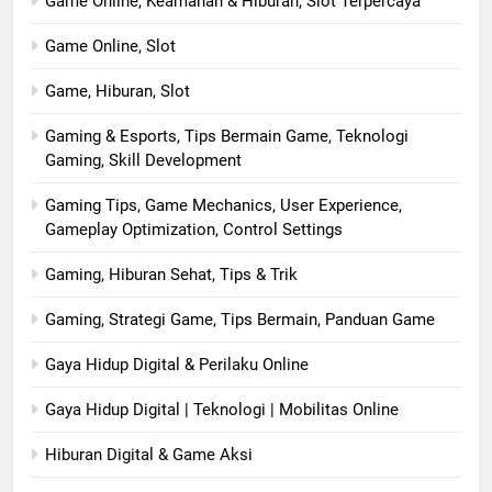
Game Online, Keamanan & Hiburan, Slot Terpercaya
Game Online, Slot
Game, Hiburan, Slot
Gaming & Esports, Tips Bermain Game, Teknologi
Gaming, Skill Development
Gaming Tips, Game Mechanics, User Experience,
Gameplay Optimization, Control Settings
Gaming, Hiburan Sehat, Tips & Trik
Gaming, Strategi Game, Tips Bermain, Panduan Game
Gaya Hidup Digital & Perilaku Online
Gaya Hidup Digital | Teknologi | Mobilitas Online
Hiburan Digital & Game Aksi