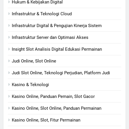
Hukum & Kebijakan Digital
Infrastruktur & Teknologi Cloud
Infrastruktur Digital & Pengujian Kinerja Sistem
Infrastruktur Server dan Optimasi Akses
Insight Slot Analisis Digital Edukasi Permainan
Judi Online, Slot Online
Judi Slot Online, Teknologi Perjudian, Platform Judi
Kasino & Teknologi
Kasino Online, Panduan Pemain, Slot Gacor
Kasino Online, Slot Online, Panduan Permainan
Kasino Online, Slot, Fitur Permainan