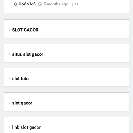
06861c8
5 months ago
0
SLOT GACOR
situs slot gacor
slot toto
slot gacor
link slot gacor