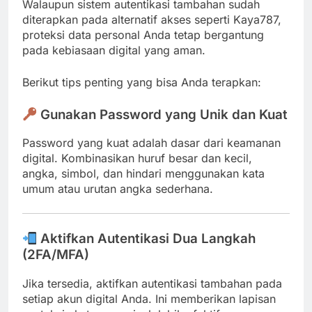
Walaupun sistem autentikasi tambahan sudah
diterapkan pada alternatif akses seperti Kaya787,
proteksi data personal Anda tetap bergantung
pada kebiasaan digital yang aman.
Berikut tips penting yang bisa Anda terapkan:
Gunakan Password yang Unik dan Kuat
Password yang kuat adalah dasar dari keamanan
digital. Kombinasikan huruf besar dan kecil,
angka, simbol, dan hindari menggunakan kata
umum atau urutan angka sederhana.
Aktifkan Autentikasi Dua Langkah
(2FA/MFA)
Jika tersedia, aktifkan autentikasi tambahan pada
setiap akun digital Anda. Ini memberikan lapisan