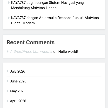
KAYA787 Login dengan Sistem Navigasi yang
Mendukung Aktivitas Harian
KAYA787 dengan Antarmuka Responsif untuk Aktivitas
Digital Modern
Recent Comments
A WordPress Commenter
on
Hello world!
July 2026
June 2026
May 2026
April 2026