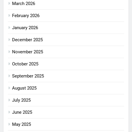
March 2026
February 2026
January 2026
December 2025
November 2025
October 2025
September 2025
August 2025
July 2025
June 2025
May 2025