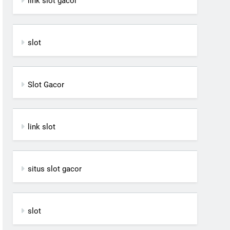
link slot gacor
slot
Slot Gacor
link slot
situs slot gacor
slot