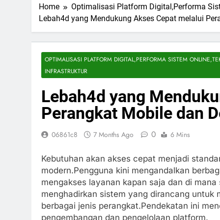
Home
Optimalisasi Platform Digital,Performa Si
Lebah4d yang Mendukung Akses Cepat melalui Pera
OPTIMALISASI PLATFORM DIGITAL,PERFORMA SISTEM ONLINE,
INFRASTRUKTUR
Lebah4d yang Mendukun
Perangkat Mobile dan D
0
06861c8
7 Months Ago
6 Mins
Kebutuhan akan akses cepat menjadi standa
modern.Pengguna kini mengandalkan berbaga
mengakses layanan kapan saja dan di mana
menghadirkan sistem yang dirancang untuk 
berbagai jenis perangkat.Pendekatan ini me
pengembangan dan pengelolaan platform.