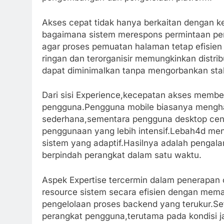
Akses cepat tidak hanya berkaitan dengan k
bagaimana sistem merespons permintaan pen
agar proses pemuatan halaman tetap efisien 
ringan dan terorganisir memungkinkan distrib
dapat diminimalkan tanpa mengorbankan stabi
Dari sisi Experience,kecepatan akses mem
pengguna.Pengguna mobile biasanya menghar
sederhana,sementara pengguna desktop cen
penggunaan yang lebih intensif.Lebah4d men
sistem yang adaptif.Hasilnya adalah penga
berpindah perangkat dalam satu waktu.
Aspek Expertise tercermin dalam penerapan
resource sistem secara efisien dengan mem
pengelolaan proses backend yang terukur.Se
perangkat pengguna,terutama pada kondisi j