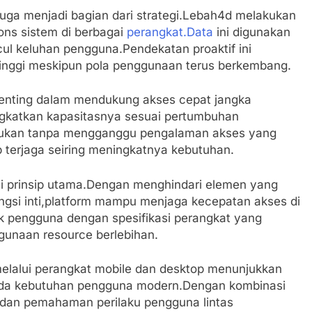
uga menjadi bagian dari strategi.Lebah4d melakukan
ons sistem di berbagai
perangkat.Data
ini digunakan
l keluhan pengguna.Pendekatan proaktif ini
inggi meskipun pola penggunaan terus berkembang.
r penting dalam mendukung akses cepat jangka
ngkatkan kapasitasnya sesuai pertumbuhan
kukan tanpa mengganggu pengalaman akses yang
 terjaga seiring meningkatnya kebutuhan.
i prinsip utama.Dengan menghindari elemen yang
ngsi inti,platform mampu menjaga kecepatan akses di
uk pengguna dengan spesifikasi perangkat yang
unaan resource berlebihan.
elalui perangkat mobile dan desktop menunjukkan
pada kebutuhan pengguna modern.Dengan kombinasi
,dan pemahaman perilaku pengguna lintas