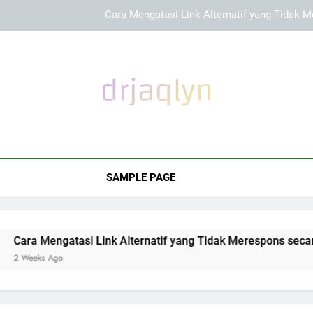
Cara Mengatasi Link Alternatif yang Tidak
Cara Mengatasi KAY
KAYA787 Login dengan Sistem Navi
Cara Mengatasi Link Alternatif yang Tidak 
 Jaqlyn
Cara Mengatasi Link Alternatif yang Tidak
ayanan Kesehatan Profesional Dari Dr. Jaqlyn.
Cara Mengatasi KAY
SAMPLE PAGE
KAYA787 Login dengan Sistem Navi
ngatasi Link Alternatif yang Tidak Merespons secara Aman d
Ago