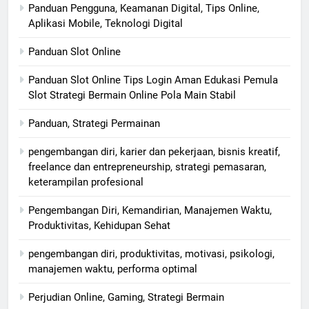
Panduan Pengguna, Keamanan Digital, Tips Online,
Aplikasi Mobile, Teknologi Digital
Panduan Slot Online
Panduan Slot Online Tips Login Aman Edukasi Pemula
Slot Strategi Bermain Online Pola Main Stabil
Panduan, Strategi Permainan
pengembangan diri, karier dan pekerjaan, bisnis kreatif,
freelance dan entrepreneurship, strategi pemasaran,
keterampilan profesional
Pengembangan Diri, Kemandirian, Manajemen Waktu,
Produktivitas, Kehidupan Sehat
pengembangan diri, produktivitas, motivasi, psikologi,
manajemen waktu, performa optimal
Perjudian Online, Gaming, Strategi Bermain