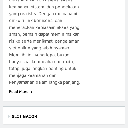
keamanan sistem, dan pendekatan
yang realistis. Dengan memahami
ciri-ciri link berlisensi dan
menerapkan kebiasaan akses yang
aman, pemain dapat meminimalkan
risiko serta menikmati pengalaman
slot online yang lebih nyaman.
Memilih link yang tepat bukan
hanya soal kemudahan bermain,
tetapi juga langkah penting untuk
menjaga keamanan dan
kenyamanan dalam jangka panjang.
Read More
SLOT GACOR