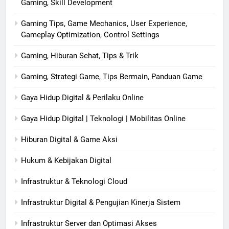
Gaming, Skill Development
Gaming Tips, Game Mechanics, User Experience,
Gameplay Optimization, Control Settings
Gaming, Hiburan Sehat, Tips & Trik
Gaming, Strategi Game, Tips Bermain, Panduan Game
Gaya Hidup Digital & Perilaku Online
Gaya Hidup Digital | Teknologi | Mobilitas Online
Hiburan Digital & Game Aksi
Hukum & Kebijakan Digital
Infrastruktur & Teknologi Cloud
Infrastruktur Digital & Pengujian Kinerja Sistem
Infrastruktur Server dan Optimasi Akses