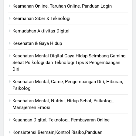
Keamanan Online, Taruhan Online, Panduan Login
Keamanan Siber & Teknologi
Kemudahan Aktivitas Digital
Kesehatan & Gaya Hidup
Kesehatan Mental Digital Gaya Hidup Seimbang Gaming
Sehat Psikologi dan Teknologi Tips & Pengembangan
Diri
Kesehatan Mental, Game, Pengembangan Diri, Hiburan,
Psikologi
Kesehatan Mental, Nutrisi, Hidup Sehat, Psikologi,
Manajemen Emosi
Keuangan Digital, Teknologi, Pembayaran Online
Konsistensi Bermain,Kontrol Risiko,Panduan