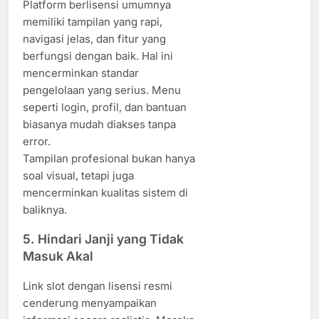
Platform berlisensi umumnya
memiliki tampilan yang rapi,
navigasi jelas, dan fitur yang
berfungsi dengan baik. Hal ini
mencerminkan standar
pengelolaan yang serius. Menu
seperti login, profil, dan bantuan
biasanya mudah diakses tanpa
error.
Tampilan profesional bukan hanya
soal visual, tetapi juga
mencerminkan kualitas sistem di
baliknya.
5. Hindari Janji yang Tidak
Masuk Akal
Link slot dengan lisensi resmi
cenderung menyampaikan