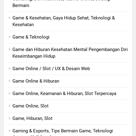
Bermain
Game & Kesehatan, Gaya Hidup Sehat, Teknologi &
Kesehatan
Game & Teknologi
Game dan Hiburan Kesehatan Mental Pengembangan Diri
Keseimbangan Hidup
Game Online / Slot / UX & Desain Web
Game Online & Hiburan
Game Online, Keamanan & Hiburan, Slot Terpercaya
Game Online, Slot
Game, Hiburan, Slot
Gaming & Esports, Tips Bermain Game, Teknologi