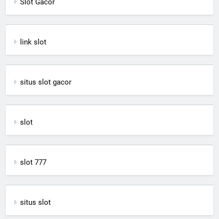
Slot Gacor
link slot
situs slot gacor
slot
slot 777
situs slot