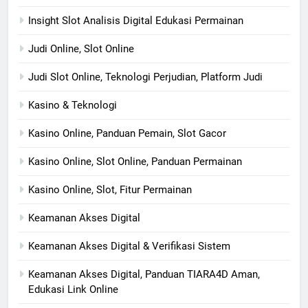
Insight Slot Analisis Digital Edukasi Permainan
Judi Online, Slot Online
Judi Slot Online, Teknologi Perjudian, Platform Judi
Kasino & Teknologi
Kasino Online, Panduan Pemain, Slot Gacor
Kasino Online, Slot Online, Panduan Permainan
Kasino Online, Slot, Fitur Permainan
Keamanan Akses Digital
Keamanan Akses Digital & Verifikasi Sistem
Keamanan Akses Digital, Panduan TIARA4D Aman,
Edukasi Link Online