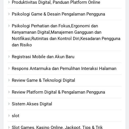
Produktivitas Digital, Panduan Platform Online
Psikologi Game & Desain Pengalaman Pengguna
Psikologi Perhatian dan Fokus,Ergonomi dan
Kenyamanan Digital,Manajemen Gangguan dan
Notifikasi,Rutinitas dan Kontrol Diri,Kesadaran Pengguna
dan Risiko
Registrasi Mobile dan Akun Baru
Respons Antarmuka dan Pemulihan Interaksi Halaman
Review Game & Teknologi Digital
Review Platform Digital & Pengalaman Pengguna
Sistem Akses Digital
slot
Slot Games, Kasino Online, Jackpot, Tips & Trik