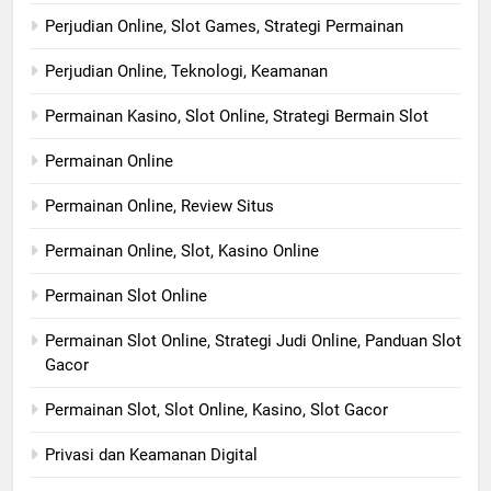
Perjudian Online, Slot Games, Strategi Permainan
Perjudian Online, Teknologi, Keamanan
Permainan Kasino, Slot Online, Strategi Bermain Slot
Permainan Online
Permainan Online, Review Situs
Permainan Online, Slot, Kasino Online
Permainan Slot Online
Permainan Slot Online, Strategi Judi Online, Panduan Slot
Gacor
Permainan Slot, Slot Online, Kasino, Slot Gacor
Privasi dan Keamanan Digital