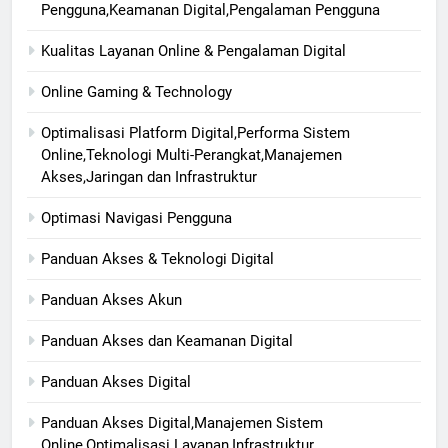
Pengguna,Keamanan Digital,Pengalaman Pengguna
Kualitas Layanan Online & Pengalaman Digital
Online Gaming & Technology
Optimalisasi Platform Digital,Performa Sistem
Online,Teknologi Multi-Perangkat,Manajemen
Akses,Jaringan dan Infrastruktur
Optimasi Navigasi Pengguna
Panduan Akses & Teknologi Digital
Panduan Akses Akun
Panduan Akses dan Keamanan Digital
Panduan Akses Digital
Panduan Akses Digital,Manajemen Sistem
Online,Optimalisasi Layanan,Infrastruktur