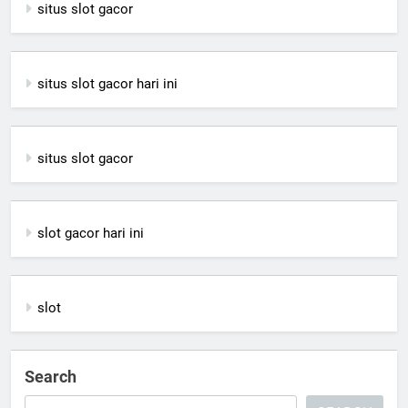
situs slot gacor
situs slot gacor hari ini
situs slot gacor
slot gacor hari ini
slot
Search