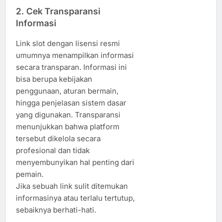
2. Cek Transparansi
Informasi
Link slot dengan lisensi resmi
umumnya menampilkan informasi
secara transparan. Informasi ini
bisa berupa kebijakan
penggunaan, aturan bermain,
hingga penjelasan sistem dasar
yang digunakan. Transparansi
menunjukkan bahwa platform
tersebut dikelola secara
profesional dan tidak
menyembunyikan hal penting dari
pemain.
Jika sebuah link sulit ditemukan
informasinya atau terlalu tertutup,
sebaiknya berhati-hati.