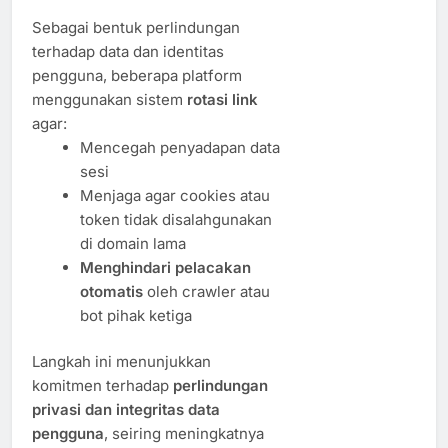
Sebagai bentuk perlindungan
terhadap data dan identitas
pengguna, beberapa platform
menggunakan sistem
rotasi link
agar:
Mencegah penyadapan data
sesi
Menjaga agar cookies atau
token tidak disalahgunakan
di domain lama
Menghindari pelacakan
otomatis
oleh crawler atau
bot pihak ketiga
Langkah ini menunjukkan
komitmen terhadap
perlindungan
privasi dan integritas data
pengguna
, seiring meningkatnya