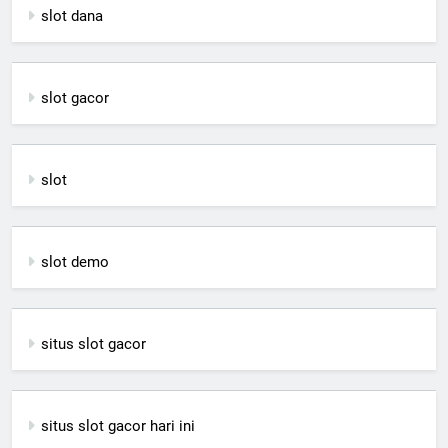
slot dana
slot gacor
slot
slot demo
situs slot gacor
situs slot gacor hari ini