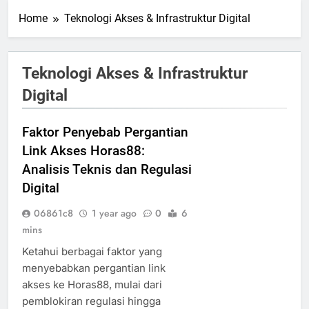
Home
Teknologi Akses & Infrastruktur Digital
Teknologi Akses & Infrastruktur
Digital
Faktor Penyebab Pergantian
Link Akses Horas88:
Analisis Teknis dan Regulasi
Digital
06861c8
1 year ago
0
6
mins
Ketahui berbagai faktor yang
menyebabkan pergantian link
akses ke Horas88, mulai dari
pemblokiran regulasi hingga