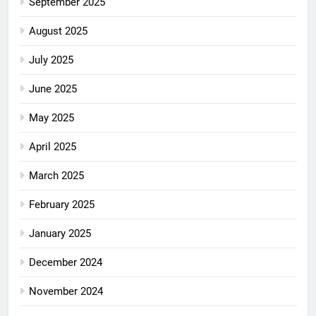
September 2025
August 2025
July 2025
June 2025
May 2025
April 2025
March 2025
February 2025
January 2025
December 2024
November 2024