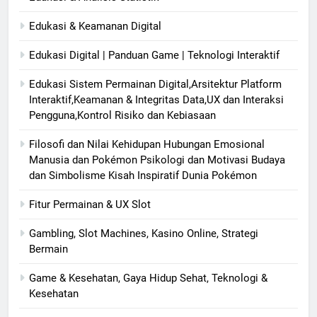
Edukasi & Keamanan Digital
Edukasi Digital | Panduan Game | Teknologi Interaktif
Edukasi Sistem Permainan Digital,Arsitektur Platform
Interaktif,Keamanan & Integritas Data,UX dan Interaksi
Pengguna,Kontrol Risiko dan Kebiasaan
Filosofi dan Nilai Kehidupan Hubungan Emosional
Manusia dan Pokémon Psikologi dan Motivasi Budaya
dan Simbolisme Kisah Inspiratif Dunia Pokémon
Fitur Permainan & UX Slot
Gambling, Slot Machines, Kasino Online, Strategi
Bermain
Game & Kesehatan, Gaya Hidup Sehat, Teknologi &
Kesehatan