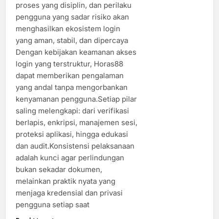
proses yang disiplin, dan perilaku
pengguna yang sadar risiko akan
menghasilkan ekosistem login
yang aman, stabil, dan dipercaya
Dengan kebijakan keamanan akses
login yang terstruktur, Horas88
dapat memberikan pengalaman
yang andal tanpa mengorbankan
kenyamanan pengguna.Setiap pilar
saling melengkapi: dari verifikasi
berlapis, enkripsi, manajemen sesi,
proteksi aplikasi, hingga edukasi
dan audit.Konsistensi pelaksanaan
adalah kunci agar perlindungan
bukan sekadar dokumen,
melainkan praktik nyata yang
menjaga kredensial dan privasi
pengguna setiap saat