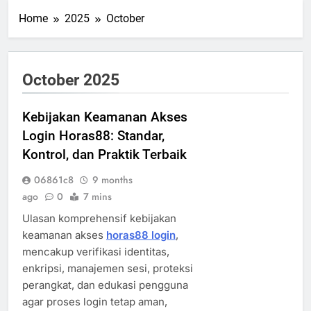
Home
2025
October
October 2025
Kebijakan Keamanan Akses
Login Horas88: Standar,
Kontrol, dan Praktik Terbaik
06861c8
9 months
ago
0
7 mins
Ulasan komprehensif kebijakan
keamanan akses
horas88 login
,
mencakup verifikasi identitas,
enkripsi, manajemen sesi, proteksi
perangkat, dan edukasi pengguna
agar proses login tetap aman,