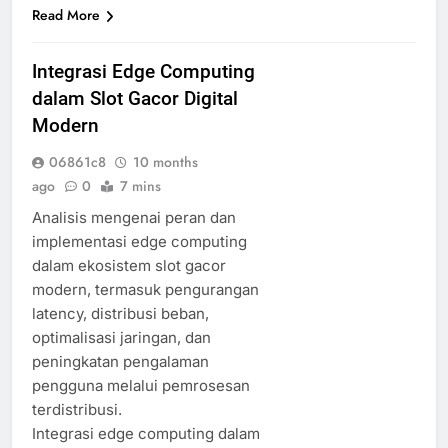
Read More
Integrasi Edge Computing
dalam Slot Gacor Digital
Modern
06861c8
10 months
ago
0
7 mins
Analisis mengenai peran dan
implementasi edge computing
dalam ekosistem slot gacor
modern, termasuk pengurangan
latency, distribusi beban,
optimalisasi jaringan, dan
peningkatan pengalaman
pengguna melalui pemrosesan
terdistribusi.
Integrasi edge computing dalam