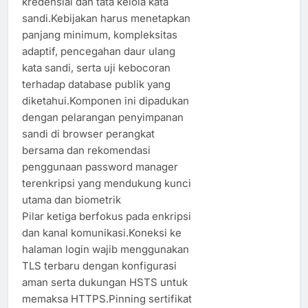
kredensial dan tata kelola kata
sandi.Kebijakan harus menetapkan
panjang minimum, kompleksitas
adaptif, pencegahan daur ulang
kata sandi, serta uji kebocoran
terhadap database publik yang
diketahui.Komponen ini dipadukan
dengan pelarangan penyimpanan
sandi di browser perangkat
bersama dan rekomendasi
penggunaan password manager
terenkripsi yang mendukung kunci
utama dan biometrik
Pilar ketiga berfokus pada enkripsi
dan kanal komunikasi.Koneksi ke
halaman login wajib menggunakan
TLS terbaru dengan konfigurasi
aman serta dukungan HSTS untuk
memaksa HTTPS.Pinning sertifikat