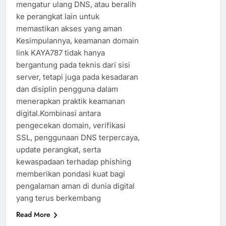
mengatur ulang DNS, atau beralih
ke perangkat lain untuk
memastikan akses yang aman
Kesimpulannya, keamanan domain
link KAYA787 tidak hanya
bergantung pada teknis dari sisi
server, tetapi juga pada kesadaran
dan disiplin pengguna dalam
menerapkan praktik keamanan
digital.Kombinasi antara
pengecekan domain, verifikasi
SSL, penggunaan DNS terpercaya,
update perangkat, serta
kewaspadaan terhadap phishing
memberikan pondasi kuat bagi
pengalaman aman di dunia digital
yang terus berkembang
Read More