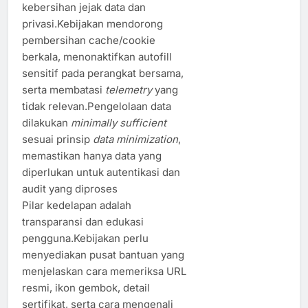
kebersihan jejak data dan
privasi.Kebijakan mendorong
pembersihan cache/cookie
berkala, menonaktifkan autofill
sensitif pada perangkat bersama,
serta membatasi
telemetry
yang
tidak relevan.Pengelolaan data
dilakukan
minimally sufficient
sesuai prinsip
data minimization
,
memastikan hanya data yang
diperlukan untuk autentikasi dan
audit yang diproses
Pilar kedelapan adalah
transparansi dan edukasi
pengguna.Kebijakan perlu
menyediakan pusat bantuan yang
menjelaskan cara memeriksa URL
resmi, ikon gembok, detail
sertifikat, serta cara mengenali