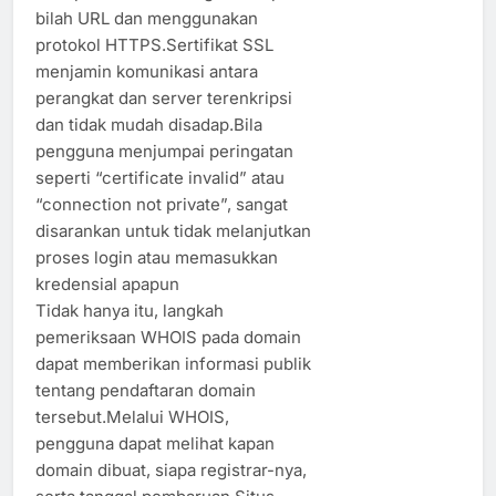
bilah URL dan menggunakan
protokol HTTPS.Sertifikat SSL
menjamin komunikasi antara
perangkat dan server terenkripsi
dan tidak mudah disadap.Bila
pengguna menjumpai peringatan
seperti “certificate invalid” atau
“connection not private”, sangat
disarankan untuk tidak melanjutkan
proses login atau memasukkan
kredensial apapun
Tidak hanya itu, langkah
pemeriksaan WHOIS pada domain
dapat memberikan informasi publik
tentang pendaftaran domain
tersebut.Melalui WHOIS,
pengguna dapat melihat kapan
domain dibuat, siapa registrar-nya,