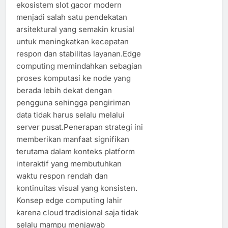
ekosistem slot gacor modern
menjadi salah satu pendekatan
arsitektural yang semakin krusial
untuk meningkatkan kecepatan
respon dan stabilitas layanan.Edge
computing memindahkan sebagian
proses komputasi ke node yang
berada lebih dekat dengan
pengguna sehingga pengiriman
data tidak harus selalu melalui
server pusat.Penerapan strategi ini
memberikan manfaat signifikan
terutama dalam konteks platform
interaktif yang membutuhkan
waktu respon rendah dan
kontinuitas visual yang konsisten.
Konsep edge computing lahir
karena cloud tradisional saja tidak
selalu mampu menjawab