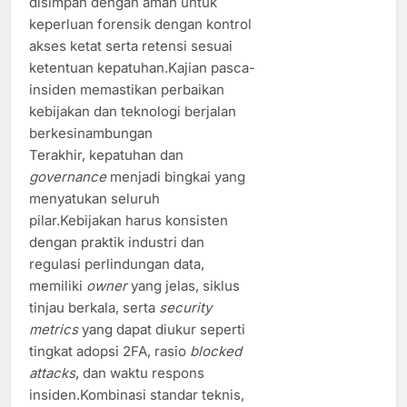
disimpan dengan aman untuk
keperluan forensik dengan kontrol
akses ketat serta retensi sesuai
ketentuan kepatuhan.Kajian pasca-
insiden memastikan perbaikan
kebijakan dan teknologi berjalan
berkesinambungan
Terakhir, kepatuhan dan
governance
menjadi bingkai yang
menyatukan seluruh
pilar.Kebijakan harus konsisten
dengan praktik industri dan
regulasi perlindungan data,
memiliki
owner
yang jelas, siklus
tinjau berkala, serta
security
metrics
yang dapat diukur seperti
tingkat adopsi 2FA, rasio
blocked
attacks
, dan waktu respons
insiden.Kombinasi standar teknis,