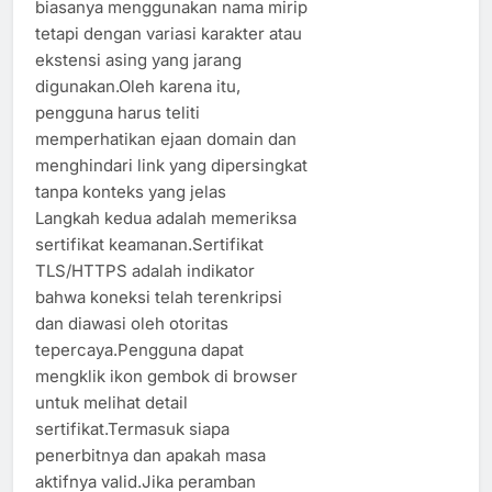
biasanya menggunakan nama mirip
tetapi dengan variasi karakter atau
ekstensi asing yang jarang
digunakan.Oleh karena itu,
pengguna harus teliti
memperhatikan ejaan domain dan
menghindari link yang dipersingkat
tanpa konteks yang jelas
Langkah kedua adalah memeriksa
sertifikat keamanan.Sertifikat
TLS/HTTPS adalah indikator
bahwa koneksi telah terenkripsi
dan diawasi oleh otoritas
tepercaya.Pengguna dapat
mengklik ikon gembok di browser
untuk melihat detail
sertifikat.Termasuk siapa
penerbitnya dan apakah masa
aktifnya valid.Jika peramban