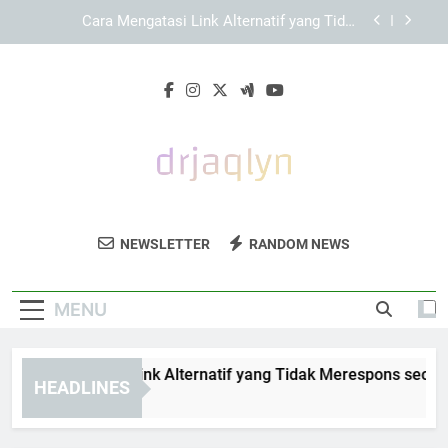
Skip
Cara Mengatasi KAYA787 Alternatif yang Tidak
to
Merespons
content
KAYA787 Login dengan Sistem Navigasi yang
Mendukung Aktivitas Harian
Cara Mengatasi Link Alternatif yang Tidak
Merespons secara Aman dan Terstruktur
Cara Mengatasi Link Alternatif yang Tidak
Merespons secara Aman dan Sistematis
Cara Mengatasi KAYA787 Alternatif yang Tidak
Merespons
Dr. Jaqlyn
Dapatkan Layanan Kesehatan Profesional
KAYA787 Login dengan Sistem Navigasi yang
NEWSLETTER
RANDOM NEWS
Mendukung Aktivitas Harian
Dari Dr. Jaqlyn.
MENU
ra Mengatasi Link Alternatif yang Tidak Merespons secara Am
HEADLINES
Weeks Ago