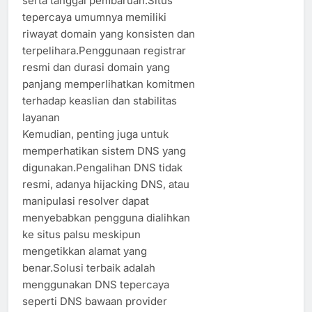
serta tanggal pembaruan.Situs
tepercaya umumnya memiliki
riwayat domain yang konsisten dan
terpelihara.Penggunaan registrar
resmi dan durasi domain yang
panjang memperlihatkan komitmen
terhadap keaslian dan stabilitas
layanan
Kemudian, penting juga untuk
memperhatikan sistem DNS yang
digunakan.Pengalihan DNS tidak
resmi, adanya hijacking DNS, atau
manipulasi resolver dapat
menyebabkan pengguna dialihkan
ke situs palsu meskipun
mengetikkan alamat yang
benar.Solusi terbaik adalah
menggunakan DNS tepercaya
seperti DNS bawaan provider