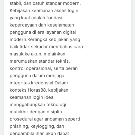
stabil, dan patuh standar modern.
Kebijakan keamanan akses login
yang kuat adalah fondasi
kepercayaan dan keselamatan
pengguna di era layanan digital
modern.Kerangka kebijakan yang
baik tidak sekadar membahas cara
masuk ke akun, melainkan
merumuskan standar teknis,
kontrol operasional, serta peran
pengguna dalam menjaga
integritas kredensial.Dalam
konteks Horas88, kebijakan
keamanan login ideal
menggabungkan teknologi
mutakhir dengan disiplin
prosedural agar ancaman seperti
phishing, keylogging, dan
pengambilalihan akun dapat