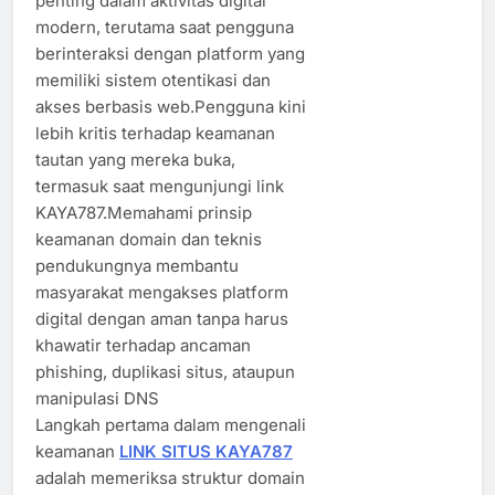
penting dalam aktivitas digital
modern, terutama saat pengguna
berinteraksi dengan platform yang
memiliki sistem otentikasi dan
akses berbasis web.Pengguna kini
lebih kritis terhadap keamanan
tautan yang mereka buka,
termasuk saat mengunjungi link
KAYA787.Memahami prinsip
keamanan domain dan teknis
pendukungnya membantu
masyarakat mengakses platform
digital dengan aman tanpa harus
khawatir terhadap ancaman
phishing, duplikasi situs, ataupun
manipulasi DNS
Langkah pertama dalam mengenali
keamanan
LINK SITUS KAYA787
adalah memeriksa struktur domain