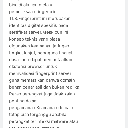
bisa dilakukan melalui
pemeriksaan fingerprint
TLS.Fingerprint ini merupakan
identitas digital spesifik pada
sertifikat server.Meskipun ini
konsep teknis yang biasa
digunakan keamanan jaringan
tingkat lanjut, pengguna tingkat
dasar pun dapat memanfaatkan
ekstensi browser untuk
memvalidasi fingerprint server
guna memastikan bahwa domain
benar-benar asli dan bukan replika
Peran perangkat juga tidak kalah
penting dalam
pengamanan.Keamanan domain
tetap bisa terganggu apabila
perangkat terinfeksi malware atau