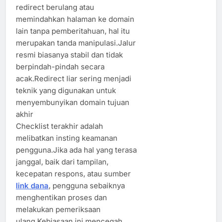
redirect berulang atau
memindahkan halaman ke domain
lain tanpa pemberitahuan, hal itu
merupakan tanda manipulasi.Jalur
resmi biasanya stabil dan tidak
berpindah-pindah secara
acak.Redirect liar sering menjadi
teknik yang digunakan untuk
menyembunyikan domain tujuan
akhir
Checklist terakhir adalah
melibatkan insting keamanan
pengguna.Jika ada hal yang terasa
janggal, baik dari tampilan,
kecepatan respons, atau sumber
link dana
, pengguna sebaiknya
menghentikan proses dan
melakukan pemeriksaan
ulang.Kebiasaan ini mencegah