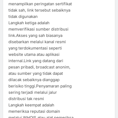
menampilkan peringatan sertifikat
tidak sah, link tersebut sebaiknya
tidak digunakan
Langkah ketiga adalah
memverifikasi sumber distribusi
link.Akses yang sah biasanya
disebarkan melalui kanal resmi
yang terdokumentasi seperti
website utama atau aplikasi
internal.Link yang datang dari
pesan pribadi, broadcast anonim,
atau sumber yang tidak dapat
dilacak sebaiknya dianggap
berisiko tinggi.Penyamaran paling
sering terjadi melalui jalur
distribusi tak resmi
Langkah keempat adalah
memeriksa reputasi domain
melalui WHOIS atau alat pemeriksa