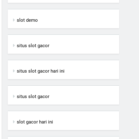
slot demo
situs slot gacor
situs slot gacor hari ini
situs slot gacor
slot gacor hari ini