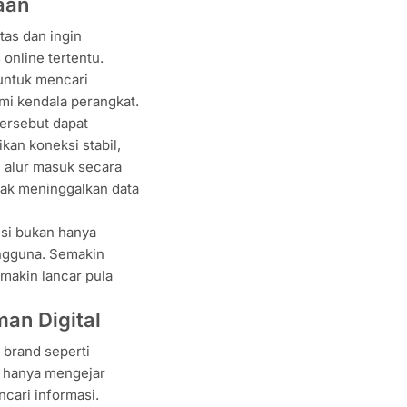
aan
as dan ingin
online tertentu.
untuk mencari
ami kendala perangkat.
tersebut dapat
kan koneksi stabil,
i alur masuk secara
tidak meninggalkan data
si bukan hanya
pengguna. Semakin
emakin lancar pula
man Digital
 brand seperti
 hanya mengejar
cari informasi.