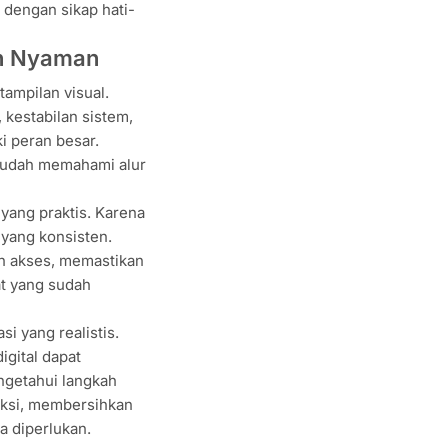
 dengan sikap hati-
h Nyaman
ampilan visual.
 kestabilan sistem,
 peran besar.
mudah memahami alur
yang praktis. Karena
 yang konsisten.
ah akses, memastikan
at yang sudah
i yang realistis.
gital dapat
ngetahui langkah
eksi, membersihkan
a diperlukan.