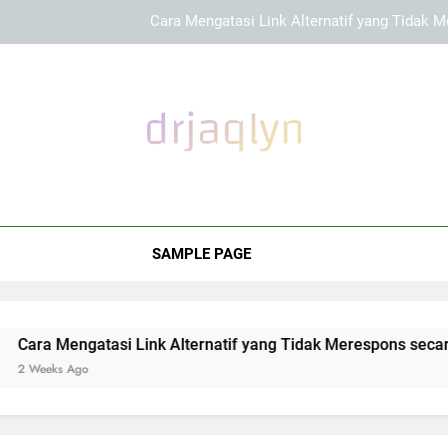
Cara Mengatasi Link Alternatif yang Tidak
Cara Mengatasi KAY
KAYA787 Login dengan Sistem Navi
Cara Mengatasi Link Alternatif yang Tidak 
 Jaqlyn
Cara Mengatasi Link Alternatif yang Tidak
ayanan Kesehatan Profesional Dari Dr. Jaqlyn.
Cara Mengatasi KAY
SAMPLE PAGE
KAYA787 Login dengan Sistem Navi
atasi Link Alternatif yang Tidak Merespons secara Aman dan