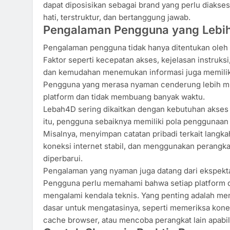
dapat diposisikan sebagai brand yang perlu diakses
hati, terstruktur, dan bertanggung jawab.
Pengalaman Pengguna yang Lebi
Pengalaman pengguna tidak hanya ditentukan oleh t
Faktor seperti kecepatan akses, kejelasan instruksi,
dan kemudahan menemukan informasi juga memiliki
Pengguna yang merasa nyaman cenderung lebih 
platform dan tidak membuang banyak waktu.
Lebah4D sering dikaitkan dengan kebutuhan akses 
itu, pengguna sebaiknya memiliki pola penggunaan
Misalnya, menyimpan catatan pribadi terkait langk
koneksi internet stabil, dan menggunakan perangk
diperbarui.
Pengalaman yang nyaman juga datang dari ekspektas
Pengguna perlu memahami bahwa setiap platform di
mengalami kendala teknis. Yang penting adalah me
dasar untuk mengatasinya, seperti memeriksa kon
cache browser, atau mencoba perangkat lain apabil