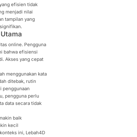
ang efisien tidak
g menjadi nilai
an tampilan yang
ignifikan.
s Utama
itas online. Pengguna
i bahwa efisiensi
di. Akses yang cepat
alah menggunakan kata
ah ditebak, rutin
ri penggunaan
tu, pengguna perlu
 data secara tidak
makin baik
in kecil
konteks ini, Lebah4D