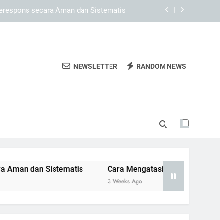
 Merespons secara Aman dan Sistematis
A787 Alternatif yang Tidak Merespons
gasi yang Mendukung Aktivitas Harian
NEWSLETTER
RANDOM NEWS
Merespons secara Aman dan Terstruktur
 Merespons secara Aman dan Sistematis
A787 Alternatif yang Tidak Merespons
gasi yang Mendukung Aktivitas Harian
 Sistematis
Cara Mengatasi KAYA787 Alternatif yang T
3 Weeks Ago