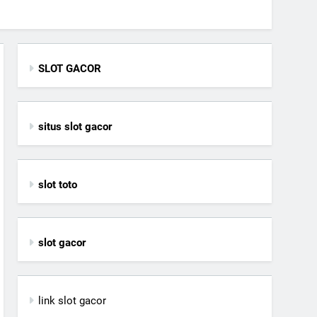
SLOT GACOR
situs slot gacor
slot toto
slot gacor
link slot gacor