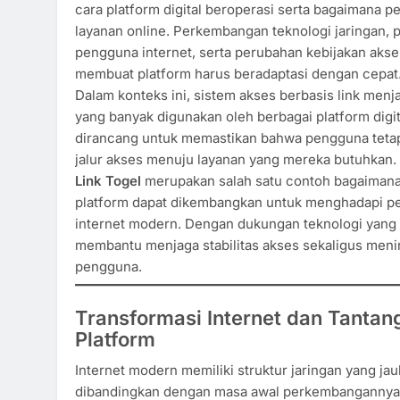
cara platform digital beroperasi serta bagaimana
layanan online. Perkembangan teknologi jaringan, 
pengguna internet, serta perubahan kebijakan akse
membuat platform harus beradaptasi dengan cepat
Dalam konteks ini, sistem akses berbasis link menja
yang banyak digunakan oleh berbagai platform digit
dirancang untuk memastikan bahwa pengguna tet
jalur akses menuju layanan yang mereka butuhkan.
Link Togel
merupakan salah satu contoh bagaimana
platform dapat dikembangkan untuk menghadapi p
internet modern. Dengan dukungan teknologi yang t
membantu menjaga stabilitas akses sekaligus men
pengguna.
Transformasi Internet dan Tanta
Platform
Internet modern memiliki struktur jaringan yang ja
dibandingkan dengan masa awal perkembangannya. S