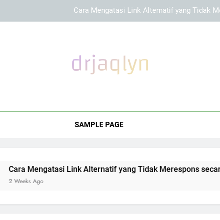
Cara Mengatasi Link Alternatif yang Tidak
Cara Mengatasi KAY
KAYA787 Login dengan Sistem Navi
Cara Mengatasi Link Alternatif yang Tidak 
 Jaqlyn
Cara Mengatasi Link Alternatif yang Tidak
ayanan Kesehatan Profesional Dari Dr. Jaqlyn.
Cara Mengatasi KAY
SAMPLE PAGE
KAYA787 Login dengan Sistem Navi
atasi Link Alternatif yang Tidak Merespons secara Aman dan