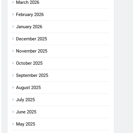
March 2026
February 2026
January 2026
December 2025
November 2025
October 2025
September 2025
August 2025
July 2025
June 2025
May 2025