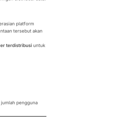
rasian platform
intaan tersebut akan
er terdistribusi
untuk
 jumlah pengguna