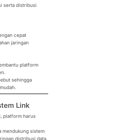
i serta distribusi
engan cepat
bahan jaringan
membantu platform
en.
sebut sehingga
 mudah.
istem Link
, platform harus
ya mendukung sistem
ringan distribusi data.