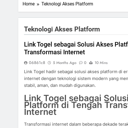
Home
Teknologi Akses Platform
Teknologi Akses Platform
Link Togel sebagai Solusi Akses Plat
Transformasi Internet
06861c8
5 Months Ago
0
10 Mins
Link Togel hadir sebagai solusi akses platform di e
internet dengan teknologi sistem modern yang me
stabil, aman, dan mudah digunakan.
Link Togel sebagai Solus
Platform di Tengah Tran
Internet
Transformasi internet dalam beberapa dekade tera