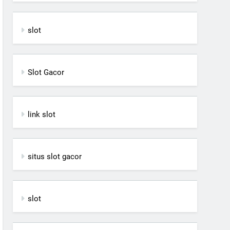
slot
Slot Gacor
link slot
situs slot gacor
slot