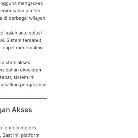
 pengguna mengakses
peningkatan jumlah
s di berbagai wilayah
.
di salah satu solusi
al. Sistem tersebut
ap dapat menemukan
 sistem akses
erubahan ekosistem
epat, sistem ini
ingkatkan pengalaman
ngan Akses
uh lebih kompleks
aat ini, platform