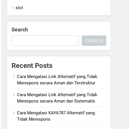
slot
Search
SEARCH
Recent Posts
Cara Mengatasi Link Alternatif yang Tidak
Merespons secara Aman dan Terstruktur
Cara Mengatasi Link Alternatif yang Tidak
Merespons secara Aman dan Sistematis
Cara Mengatasi KAYA787 Alternatif yang
Tidak Merespons