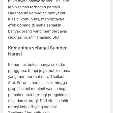
bukti nyata bahwa server Thailand
lebih ramah terhadap pemain.
Harapan ini kemudian menyebar
luas di komunitas, menciptakan
efek domino di mana semakin
banyak orang yang mempercayai
reputasi positif Thailand Slot.
Komunitas sebagai Sumber
Narasi
Komunitas bukan hanya sekadar
pengguna, tetapi juga motor utama
yang memperkuat citra Thailand
Slot. Forum, media sosial, hingga
grup diskusi menjadi wadah bagi
pemain untuk berbagi pengalaman,
tips, dan strategi. Dari sinilah lahir
narasi kolektif yang menilai
Thailand Slot lebih baik