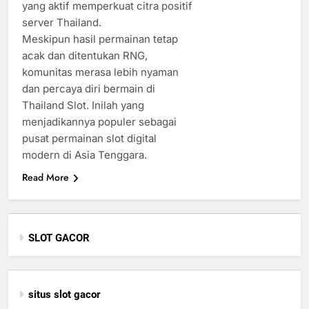
yang aktif memperkuat citra positif
server Thailand.
Meskipun hasil permainan tetap
acak dan ditentukan RNG,
komunitas merasa lebih nyaman
dan percaya diri bermain di
Thailand Slot. Inilah yang
menjadikannya populer sebagai
pusat permainan slot digital
modern di Asia Tenggara.
Read More
SLOT GACOR
situs slot gacor