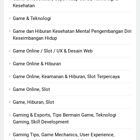
Kesehatan
Game & Teknologi
Game dan Hiburan Kesehatan Mental Pengembangan Diri
Keseimbangan Hidup
Game Online / Slot / UX & Desain Web
Game Online & Hiburan
Game Online, Keamanan & Hiburan, Slot Terpercaya
Game Online, Slot
Game, Hiburan, Slot
Gaming & Esports, Tips Bermain Game, Teknologi
Gaming, Skill Development
Gaming Tips, Game Mechanics, User Experience,