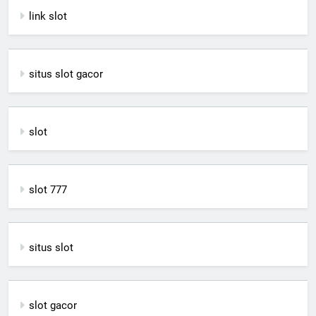
link slot
situs slot gacor
slot
slot 777
situs slot
slot gacor