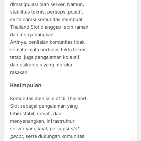
dimanipulasi oleh server. Namun,
stabilitas teknis, persepsi positif,
serta narasi komunitas membuat
Thailand Slot dianggap lebih ramah
dan menyenangkan.
Artinya, penilaian komunitas tidak
semata-mata berbasis fakta teknis,
tetapi juga pengalaman kolektif
dan psikologis yang mereka
rasakan.
Kesimpulan
Komunitas menilai slot di Thailand
Slot sebagai pengalaman yang
lebih stabil, ramah, dan
menyenangkan. Infrastruktur
server yang kuat, persepsi
slot
gacor
, serta dukungan komunitas