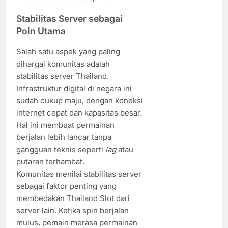
Stabilitas Server sebagai
Poin Utama
Salah satu aspek yang paling
dihargai komunitas adalah
stabilitas server Thailand.
Infrastruktur digital di negara ini
sudah cukup maju, dengan koneksi
internet cepat dan kapasitas besar.
Hal ini membuat permainan
berjalan lebih lancar tanpa
gangguan teknis seperti
lag
atau
putaran terhambat.
Komunitas menilai stabilitas server
sebagai faktor penting yang
membedakan Thailand Slot dari
server lain. Ketika spin berjalan
mulus, pemain merasa permainan