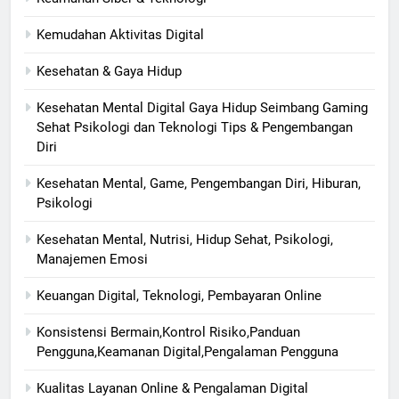
Kemudahan Aktivitas Digital
Kesehatan & Gaya Hidup
Kesehatan Mental Digital Gaya Hidup Seimbang Gaming
Sehat Psikologi dan Teknologi Tips & Pengembangan
Diri
Kesehatan Mental, Game, Pengembangan Diri, Hiburan,
Psikologi
Kesehatan Mental, Nutrisi, Hidup Sehat, Psikologi,
Manajemen Emosi
Keuangan Digital, Teknologi, Pembayaran Online
Konsistensi Bermain,Kontrol Risiko,Panduan
Pengguna,Keamanan Digital,Pengalaman Pengguna
Kualitas Layanan Online & Pengalaman Digital