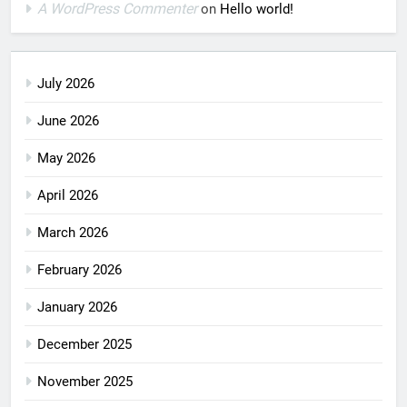
A WordPress Commenter
on
Hello world!
July 2026
June 2026
May 2026
April 2026
March 2026
February 2026
January 2026
December 2025
November 2025