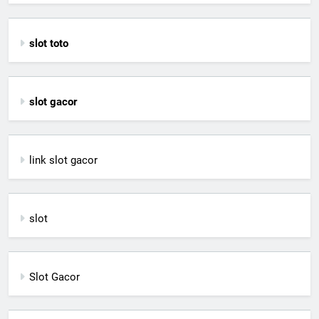
slot toto
slot gacor
link slot gacor
slot
Slot Gacor