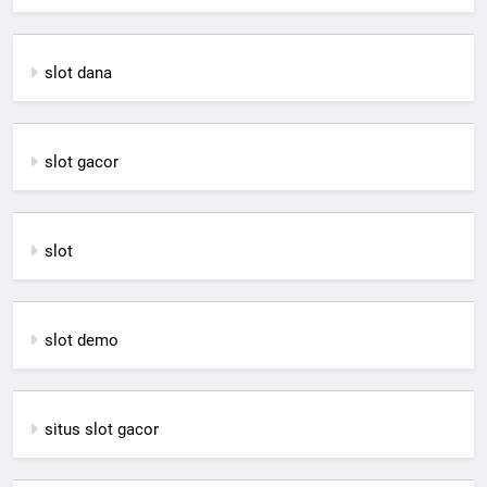
slot dana
slot gacor
slot
slot demo
situs slot gacor