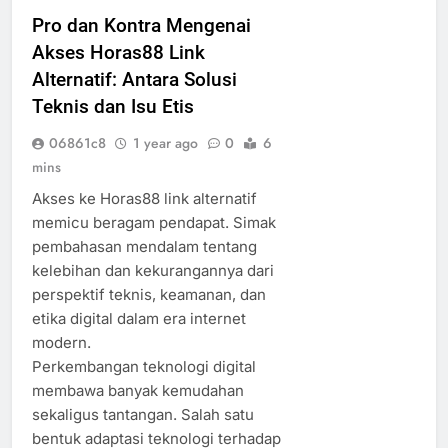
Pro dan Kontra Mengenai
Akses Horas88 Link
Alternatif: Antara Solusi
Teknis dan Isu Etis
06861c8
1 year ago
0
6
mins
Akses ke Horas88 link alternatif
memicu beragam pendapat. Simak
pembahasan mendalam tentang
kelebihan dan kekurangannya dari
perspektif teknis, keamanan, dan
etika digital dalam era internet
modern.
Perkembangan teknologi digital
membawa banyak kemudahan
sekaligus tantangan. Salah satu
bentuk adaptasi teknologi terhadap