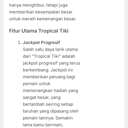
hanya menghibur, tetapi juga
memberikan kesempatan besar
untuk meraih kemenangan besar.
Fitur Utama Tropical Tiki
Jackpot Progresif
Salah satu daya tarik utama
dari “Tropical Tiki” adalah
jackpot progresif yang terus
berkembang. Jackpot ini
memberikan peluang bagi
pemain untuk
memenangkan hadiah yang
sangat besar, yang
bertambah seiring setiap
taruhan yang dipasang oleh
pemain lainnya. Semakin
lama kamu bermain,