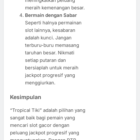
meningkatkan peluang
meraih kemenangan besar.
Bermain dengan Sabar
Seperti halnya permainan
slot lainnya, kesabaran
adalah kunci. Jangan
terburu-buru memasang
taruhan besar. Nikmati
setiap putaran dan
bersiaplah untuk meraih
jackpot progresif yang
menggiurkan.
Kesimpulan
“Tropical Tiki” adalah pilihan yang
sangat baik bagi pemain yang
mencari slot gacor dengan
peluang jackpot progresif yang