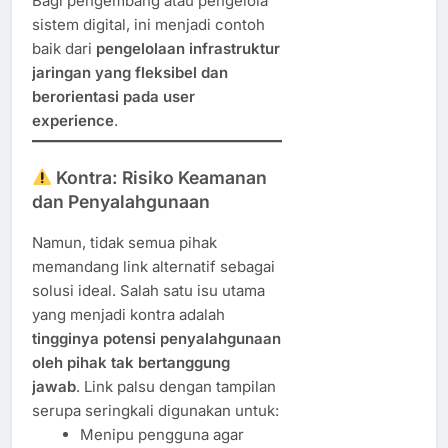
Bagi pengembang atau pengelola
sistem digital, ini menjadi contoh
baik dari
pengelolaan infrastruktur
jaringan yang fleksibel dan
berorientasi pada user
experience
.
Kontra: Risiko Keamanan
dan Penyalahgunaan
Namun, tidak semua pihak
memandang link alternatif sebagai
solusi ideal. Salah satu isu utama
yang menjadi kontra adalah
tingginya potensi penyalahgunaan
oleh pihak tak bertanggung
jawab
. Link palsu dengan tampilan
serupa seringkali digunakan untuk:
Menipu pengguna agar