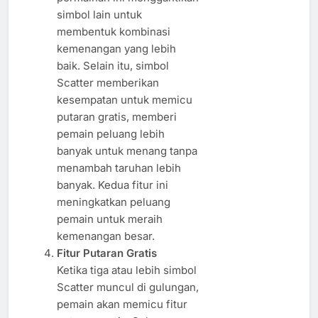
simbol lain untuk
membentuk kombinasi
kemenangan yang lebih
baik. Selain itu, simbol
Scatter memberikan
kesempatan untuk memicu
putaran gratis, memberi
pemain peluang lebih
banyak untuk menang tanpa
menambah taruhan lebih
banyak. Kedua fitur ini
meningkatkan peluang
pemain untuk meraih
kemenangan besar.
Fitur Putaran Gratis
Ketika tiga atau lebih simbol
Scatter muncul di gulungan,
pemain akan memicu fitur