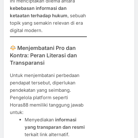
Ini menciptakan dilema antara
kebebasan informasi dan
ketaatan terhadap hukum
, sebuah
topik yang semakin relevan di era
digital modern.
Menjembatani Pro dan
Kontra: Peran Literasi dan
Transparansi
Untuk menjembatani perbedaan
pendapat tersebut, diperlukan
pendekatan yang seimbang.
Pengelola platform seperti
Horas88 memiliki tanggung jawab
untuk:
Menyediakan
informasi
yang transparan dan resmi
terkait link alternatif.