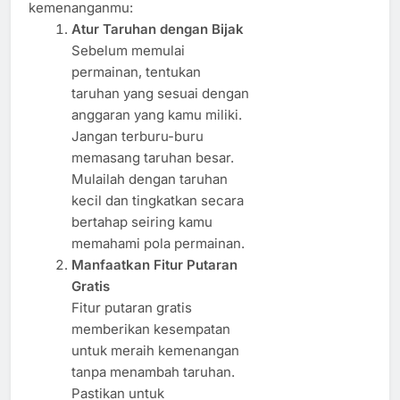
kemenanganmu:
Atur Taruhan dengan Bijak
Sebelum memulai
permainan, tentukan
taruhan yang sesuai dengan
anggaran yang kamu miliki.
Jangan terburu-buru
memasang taruhan besar.
Mulailah dengan taruhan
kecil dan tingkatkan secara
bertahap seiring kamu
memahami pola permainan.
Manfaatkan Fitur Putaran
Gratis
Fitur putaran gratis
memberikan kesempatan
untuk meraih kemenangan
tanpa menambah taruhan.
Pastikan untuk