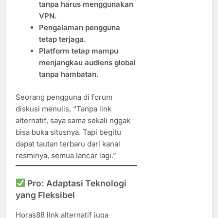
tanpa harus menggunakan
VPN.
Pengalaman pengguna
tetap terjaga.
Platform tetap mampu
menjangkau audiens global
tanpa hambatan.
Seorang pengguna di forum
diskusi menulis, “Tanpa link
alternatif, saya sama sekali nggak
bisa buka situsnya. Tapi begitu
dapat tautan terbaru dari kanal
resminya, semua lancar lagi.”
Pro: Adaptasi Teknologi
yang Fleksibel
Horas88 link alternatif juga