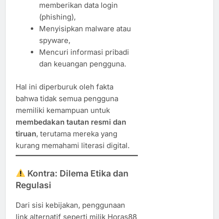
memberikan data login
(phishing),
Menyisipkan malware atau
spyware,
Mencuri informasi pribadi
dan keuangan pengguna.
Hal ini diperburuk oleh fakta
bahwa tidak semua pengguna
memiliki kemampuan untuk
membedakan tautan resmi dan
tiruan
, terutama mereka yang
kurang memahami literasi digital.
Kontra: Dilema Etika dan
Regulasi
Dari sisi kebijakan, penggunaan
link alternatif seperti milik Horas88