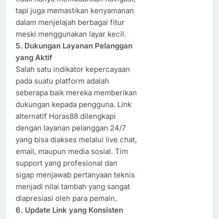
tapi juga memastikan kenyamanan
dalam menjelajah berbagai fitur
meski menggunakan layar kecil.
5. Dukungan Layanan Pelanggan
yang Aktif
Salah satu indikator kepercayaan
pada suatu platform adalah
seberapa baik mereka memberikan
dukungan kepada pengguna. Link
alternatif Horas88 dilengkapi
dengan layanan pelanggan 24/7
yang bisa diakses melalui live chat,
email, maupun media sosial. Tim
support yang profesional dan
sigap menjawab pertanyaan teknis
menjadi nilai tambah yang sangat
diapresiasi oleh para pemain.
6. Update Link yang Konsisten