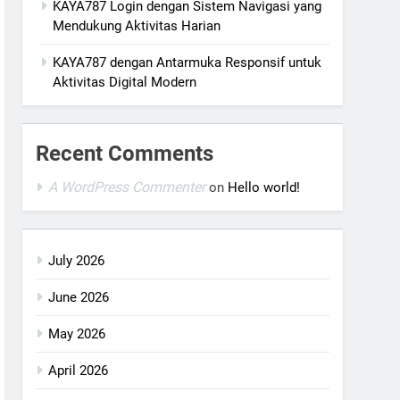
KAYA787 Login dengan Sistem Navigasi yang
Mendukung Aktivitas Harian
KAYA787 dengan Antarmuka Responsif untuk
Aktivitas Digital Modern
Recent Comments
A WordPress Commenter
on
Hello world!
July 2026
June 2026
May 2026
April 2026