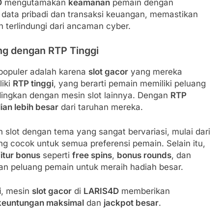
D
mengutamakan
keamanan
pemain dengan
 data pribadi dan transaksi keuangan, memastikan
terlindungi dari ancaman cyber.
ng dengan RTP Tinggi
populer adalah karena
slot gacor
yang mereka
iki
RTP tinggi
, yang berarti pemain memiliki peluang
dingkan dengan mesin slot lainnya. Dengan
RTP
an lebih besar
dari taruhan mereka.
 slot dengan tema yang sangat bervariasi, mulai dari
ng cocok untuk semua preferensi pemain. Selain itu,
fitur bonus
seperti
free spins
,
bonus rounds
, dan
an peluang pemain untuk meraih hadiah besar.
i
, mesin
slot gacor
di
LARIS4D
memberikan
keuntungan maksimal
dan
jackpot besar
.