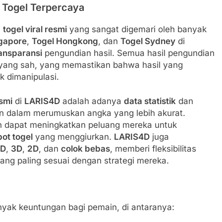
n Togel Terpercaya
n
togel viral resmi
yang sangat digemari oleh banyak
ngapore
,
Togel Hongkong
, dan
Togel Sydney
di
ansparansi
pengundian hasil. Semua hasil pengundian
 yang sah, yang memastikan bahwa hasil yang
k dimanipulasi.
esmi
di
LARIS4D
adalah adanya
data statistik
dan
 dalam merumuskan angka yang lebih akurat.
in dapat meningkatkan peluang mereka untuk
pot togel
yang menggiurkan.
LARIS4D
juga
4D
,
3D
,
2D
, dan
colok bebas
, memberi fleksibilitas
ang paling sesuai dengan strategi mereka.
ak keuntungan bagi pemain, di antaranya: