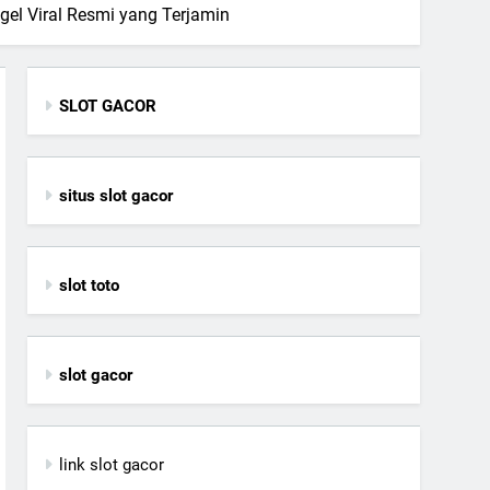
gel Viral Resmi yang Terjamin
SLOT GACOR
situs slot gacor
slot toto
slot gacor
link slot gacor