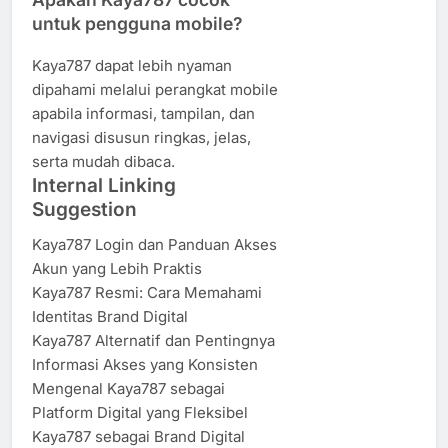
untuk pengguna mobile?
Kaya787 dapat lebih nyaman
dipahami melalui perangkat mobile
apabila informasi, tampilan, dan
navigasi disusun ringkas, jelas,
serta mudah dibaca.
Internal Linking
Suggestion
Kaya787 Login dan Panduan Akses
Akun yang Lebih Praktis
Kaya787 Resmi: Cara Memahami
Identitas Brand Digital
Kaya787 Alternatif dan Pentingnya
Informasi Akses yang Konsisten
Mengenal Kaya787 sebagai
Platform Digital yang Fleksibel
Kaya787 sebagai Brand Digital