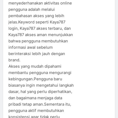
menyederhanakan aktivitas online
pengguna adalah melalui
pembahasan akses yang lebih
jelas.Keyword seperti Kaya787
login, Kaya787 akses terbaru, dan
Kaya787 akses aman menunjukkan
bahwa pengguna membutuhkan
informasi awal sebelum
berinteraksi lebih jauh dengan
brand.
Akses yang mudah dipahami
membantu pengguna mengurangi
kebingungan.Pengguna baru
biasanya ingin mengetahui langkah
dasar, hal yang perlu diperhatikan,
dan bagaimana menjaga data
pribadi tetap aman.Sementara itu,
pengguna aktif membutuhkan
konsistensi agar tidak perlu