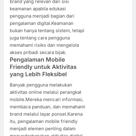
brand yang relevan dari sisi
keamanan apabila edukasi
pengguna menjadi bagian dari
pengalaman digital.Keamanan
bukan hanya tentang sistem, tetapi
juga tentang cara pengguna
memahami risiko dan mengelola
akses pribadi secara bijak.
Pengalaman Mobile
Friendly untuk Aktivitas
yang Lebih Fleksibel
Banyak pengguna melakukan
aktivitas online melalui perangkat
mobile.Mereka mencari informasi,
membaca panduan, dan memahami
brand melalui layar ponsel.Karena
itu, pengalaman mobile friendly
menjadi elemen penting dalam
menyederhanakan aktivitas digital.