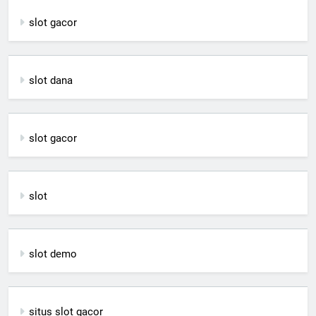
slot gacor
slot dana
slot gacor
slot
slot demo
situs slot gacor