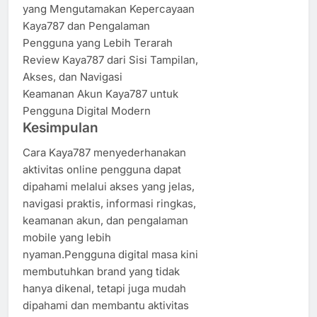
yang Mengutamakan Kepercayaan
Kaya787 dan Pengalaman
Pengguna yang Lebih Terarah
Review Kaya787 dari Sisi Tampilan,
Akses, dan Navigasi
Keamanan Akun Kaya787 untuk
Pengguna Digital Modern
Kesimpulan
Cara Kaya787 menyederhanakan
aktivitas online pengguna dapat
dipahami melalui akses yang jelas,
navigasi praktis, informasi ringkas,
keamanan akun, dan pengalaman
mobile yang lebih
nyaman.Pengguna digital masa kini
membutuhkan brand yang tidak
hanya dikenal, tetapi juga mudah
dipahami dan membantu aktivitas