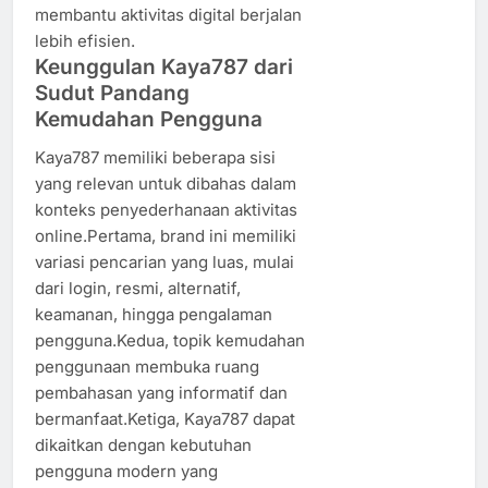
membantu aktivitas digital berjalan
lebih efisien.
Keunggulan Kaya787 dari
Sudut Pandang
Kemudahan Pengguna
Kaya787 memiliki beberapa sisi
yang relevan untuk dibahas dalam
konteks penyederhanaan aktivitas
online.Pertama, brand ini memiliki
variasi pencarian yang luas, mulai
dari login, resmi, alternatif,
keamanan, hingga pengalaman
pengguna.Kedua, topik kemudahan
penggunaan membuka ruang
pembahasan yang informatif dan
bermanfaat.Ketiga, Kaya787 dapat
dikaitkan dengan kebutuhan
pengguna modern yang