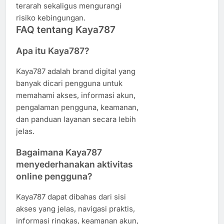
terarah sekaligus mengurangi
risiko kebingungan.
FAQ tentang Kaya787
Apa itu Kaya787?
Kaya787 adalah brand digital yang
banyak dicari pengguna untuk
memahami akses, informasi akun,
pengalaman pengguna, keamanan,
dan panduan layanan secara lebih
jelas.
Bagaimana Kaya787
menyederhanakan aktivitas
online pengguna?
Kaya787 dapat dibahas dari sisi
akses yang jelas, navigasi praktis,
informasi ringkas, keamanan akun,