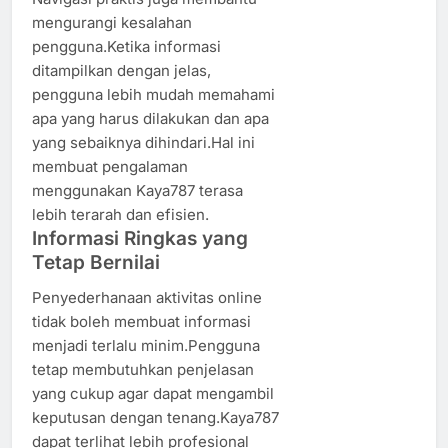
mengurangi kesalahan
pengguna.Ketika informasi
ditampilkan dengan jelas,
pengguna lebih mudah memahami
apa yang harus dilakukan dan apa
yang sebaiknya dihindari.Hal ini
membuat pengalaman
menggunakan Kaya787 terasa
lebih terarah dan efisien.
Informasi Ringkas yang
Tetap Bernilai
Penyederhanaan aktivitas online
tidak boleh membuat informasi
menjadi terlalu minim.Pengguna
tetap membutuhkan penjelasan
yang cukup agar dapat mengambil
keputusan dengan tenang.Kaya787
dapat terlihat lebih profesional