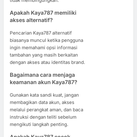
tidak membingungkan.
Apakah Kaya787 memiliki
akses alternatif?
Pencarian Kaya787 alternatif
biasanya muncul ketika pengguna
ingin memahami opsi informasi
tambahan yang masih berkaitan
dengan akses atau identitas brand.
Bagaimana cara menjaga
keamanan akun Kaya787?
Gunakan kata sandi kuat, jangan
membagikan data akun, akses
melalui perangkat aman, dan baca
instruksi dengan teliti sebelum
mengikuti langkah penting.
Apakah Kaya787 cocok