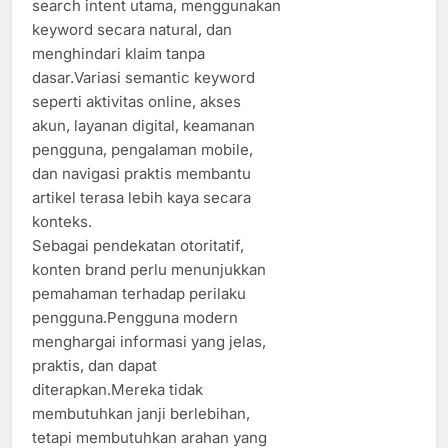
search intent utama, menggunakan
keyword secara natural, dan
menghindari klaim tanpa
dasar.Variasi semantic keyword
seperti aktivitas online, akses
akun, layanan digital, keamanan
pengguna, pengalaman mobile,
dan navigasi praktis membantu
artikel terasa lebih kaya secara
konteks.
Sebagai pendekatan otoritatif,
konten brand perlu menunjukkan
pemahaman terhadap perilaku
pengguna.Pengguna modern
menghargai informasi yang jelas,
praktis, dan dapat
diterapkan.Mereka tidak
membutuhkan janji berlebihan,
tetapi membutuhkan arahan yang