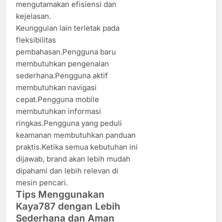
mengutamakan efisiensi dan
kejelasan.
Keunggulan lain terletak pada
fleksibilitas
pembahasan.Pengguna baru
membutuhkan pengenalan
sederhana.Pengguna aktif
membutuhkan navigasi
cepat.Pengguna mobile
membutuhkan informasi
ringkas.Pengguna yang peduli
keamanan membutuhkan panduan
praktis.Ketika semua kebutuhan ini
dijawab, brand akan lebih mudah
dipahami dan lebih relevan di
mesin pencari.
Tips Menggunakan
Kaya787 dengan Lebih
Sederhana dan Aman