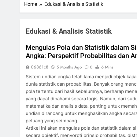
Home
Edukasi & Analisis Statistik
Edukasi & Analisis Statistik
Mengulas Pola dan Statistik dalam S
Angka: Perspektif Probabilitas dan An
06861c8
5 Months Ago
0
6 Mins
Sistem undian angka telah lama menjadi objek kaji
dunia statistik dan probabilitas. Banyak orang men
pola tertentu dari hasil sebelumnya, berharap me
yang dapat dipahami secara logis. Namun, dari sud
matematika dan analisis data, penting untuk mema
undian dirancang untuk menghasilkan angka secar
peluang yang seimbang.
Artikel ini akan mengulas pola dan statistik dalam 
secara objektif, menyoroti prinsip probabilitas, dist