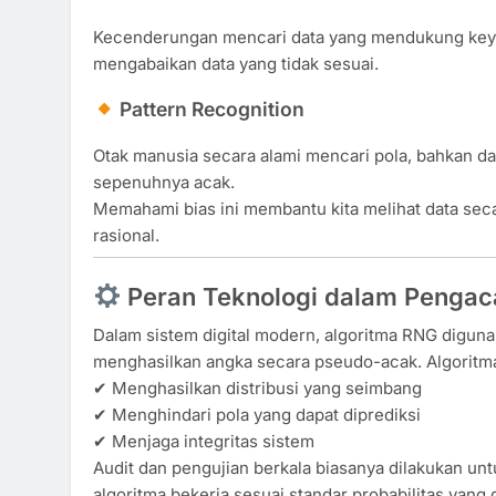
Kecenderungan mencari data yang mendukung keya
mengabaikan data yang tidak sesuai.
Pattern Recognition
Otak manusia secara alami mencari pola, bahkan d
sepenuhnya acak.
Memahami bias ini membantu kita melihat data secar
rasional.
Peran Teknologi dalam Penga
Dalam sistem digital modern, algoritma RNG digun
menghasilkan angka secara pseudo-acak. Algoritma
✔ Menghasilkan distribusi yang seimbang
✔ Menghindari pola yang dapat diprediksi
✔ Menjaga integritas sistem
Audit dan pengujian berkala biasanya dilakukan un
algoritma bekerja sesuai standar probabilitas yang 