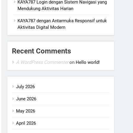
KAYA787 Login dengan Sistem Navigasi yang
Mendukung Aktivitas Harian
KAYA787 dengan Antarmuka Responsif untuk
Aktivitas Digital Modern
Recent Comments
A WordPress Commenter
on
Hello world!
July 2026
June 2026
May 2026
April 2026