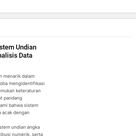
istem Undian
alisis Data
an menarik dalam
coba mengidentifikasi
nemukan keteraturan
ut pandang
hami bahwa sistem
a acak dengan
sistem undian angka
ribusi numerik, serta