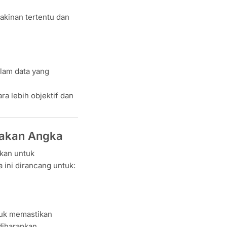
kinan tertentu dan
alam data yang
a lebih objektif dan
cakan Angka
akan untuk
 ini dirancang untuk:
tuk memastikan
diharapkan.