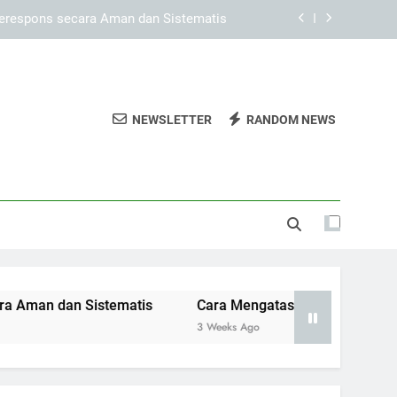
 Merespons secara Aman dan Sistematis
A787 Alternatif yang Tidak Merespons
gasi yang Mendukung Aktivitas Harian
NEWSLETTER
RANDOM NEWS
Merespons secara Aman dan Terstruktur
 Merespons secara Aman dan Sistematis
A787 Alternatif yang Tidak Merespons
gasi yang Mendukung Aktivitas Harian
 Sistematis
Cara Mengatasi KAYA787 Alternatif yang 
3 Weeks Ago