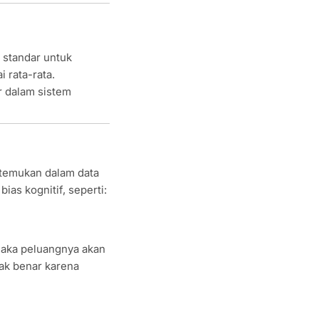
i standar untuk
 rata-rata.
r dalam sistem
itemukan dalam data
bias kognitif, seperti:
maka peluangnya akan
dak benar karena