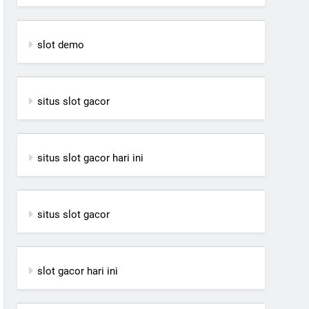
slot demo
situs slot gacor
situs slot gacor hari ini
situs slot gacor
slot gacor hari ini