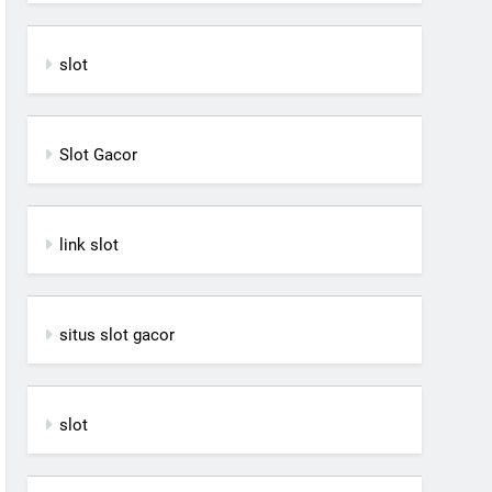
slot
Slot Gacor
link slot
situs slot gacor
slot