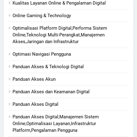
Kualitas Layanan Online & Pengalaman Digital
Online Gaming & Technology
Optimalisasi Platform Digital,Performa Sistem
Online,Teknologi Multi-Perangkat,Manajemen
Akses,Jaringan dan Infrastruktur
Optimasi Navigasi Pengguna
Panduan Akses & Teknologi Digital
Panduan Akses Akun
Panduan Akses dan Keamanan Digital
Panduan Akses Digital
Panduan Akses Digital,Manajemen Sistem
Online,Optimalisasi Layanan,Infrastruktur
Platform,Pengalaman Pengguna