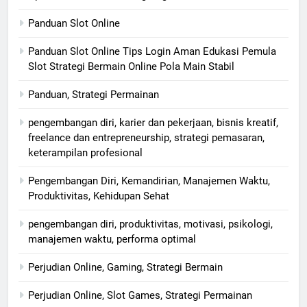
Panduan Slot Online
Panduan Slot Online Tips Login Aman Edukasi Pemula
Slot Strategi Bermain Online Pola Main Stabil
Panduan, Strategi Permainan
pengembangan diri, karier dan pekerjaan, bisnis kreatif,
freelance dan entrepreneurship, strategi pemasaran,
keterampilan profesional
Pengembangan Diri, Kemandirian, Manajemen Waktu,
Produktivitas, Kehidupan Sehat
pengembangan diri, produktivitas, motivasi, psikologi,
manajemen waktu, performa optimal
Perjudian Online, Gaming, Strategi Bermain
Perjudian Online, Slot Games, Strategi Permainan