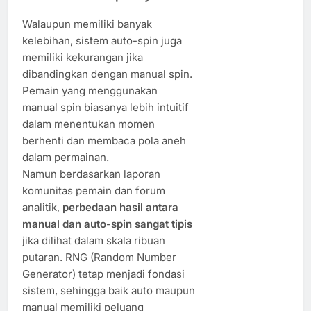
Walaupun memiliki banyak
kelebihan, sistem auto-spin juga
memiliki kekurangan jika
dibandingkan dengan manual spin.
Pemain yang menggunakan
manual spin biasanya lebih intuitif
dalam menentukan momen
berhenti dan membaca pola aneh
dalam permainan.
Namun berdasarkan laporan
komunitas pemain dan forum
analitik,
perbedaan hasil antara
manual dan auto-spin sangat tipis
jika dilihat dalam skala ribuan
putaran. RNG (Random Number
Generator) tetap menjadi fondasi
sistem, sehingga baik auto maupun
manual memiliki peluang