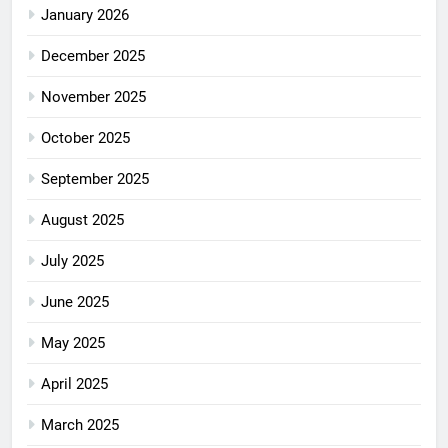
January 2026
December 2025
November 2025
October 2025
September 2025
August 2025
July 2025
June 2025
May 2025
April 2025
March 2025