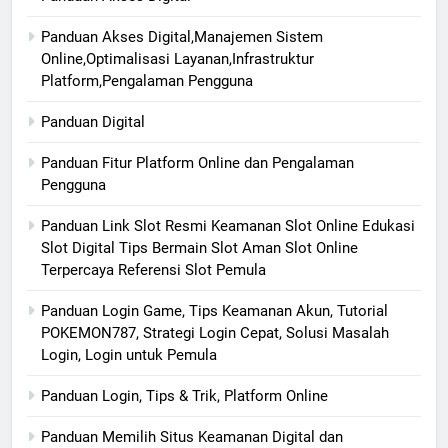
Panduan Akses Digital,Manajemen Sistem
Online,Optimalisasi Layanan,Infrastruktur
Platform,Pengalaman Pengguna
Panduan Digital
Panduan Fitur Platform Online dan Pengalaman
Pengguna
Panduan Link Slot Resmi Keamanan Slot Online Edukasi
Slot Digital Tips Bermain Slot Aman Slot Online
Terpercaya Referensi Slot Pemula
Panduan Login Game, Tips Keamanan Akun, Tutorial
POKEMON787, Strategi Login Cepat, Solusi Masalah
Login, Login untuk Pemula
Panduan Login, Tips & Trik, Platform Online
Panduan Memilih Situs Keamanan Digital dan