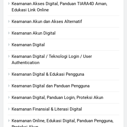
Keamanan Akses Digital, Panduan TIARA4D Aman,
Edukasi Link Online
Keamanan Akun dan Akses Alternatif
Keamanan Akun Digital
Keamanan Digital
Keamanan Digital / Teknologi Login / User
Authentication
Keamanan Digital & Edukasi Pengguna
Keamanan Digital dan Panduan Pengguna
Keamanan Digital, Panduan Login, Proteksi Akun
Keamanan Finansial & Literasi Digital
Keamanan Online, Edukasi Digital, Panduan Pengguna,
Proteksi Akun