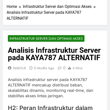
Home
Infrastruktur Server dan Optimasi Akses
Analisis Infrastruktur Server pada KAYA787
ALTERNATIF
INFRASTRUKTUR SERVER DAN OPTIMASI AKSES
Analisis Infrastruktur Server
pada KAYA787 ALTERNATIF
0
06861c8
5 Months Ago
6 Mins
Analisis infrastruktur server pada KAYA787
ALTERNATIF mencakup distribusi beban,
skalabilitas dinamis, monitoring real-time, dan
stabilitas akses lintas jaringan.
H2: Peran Infrastruktur dalam