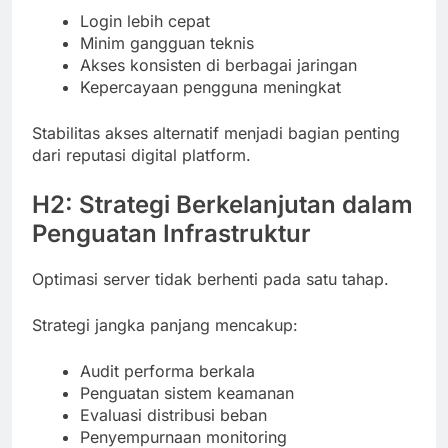
Login lebih cepat
Minim gangguan teknis
Akses konsisten di berbagai jaringan
Kepercayaan pengguna meningkat
Stabilitas akses alternatif menjadi bagian penting
dari reputasi digital platform.
H2: Strategi Berkelanjutan dalam
Penguatan Infrastruktur
Optimasi server tidak berhenti pada satu tahap.
Strategi jangka panjang mencakup:
Audit performa berkala
Penguatan sistem keamanan
Evaluasi distribusi beban
Penyempurnaan monitoring