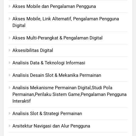
Akses Mobile dan Pengalaman Pengguna
Akses Mobile, Link Alternatif, Pengalaman Pengguna
Digital
Akses Multi-Perangkat & Pengalaman Digital
Aksesibilitas Digital
Analisis Data & Teknologi Informasi
Analisis Desain Slot & Mekanika Permainan
Analisis Mekanisme Permainan Digital,Studi Pola
Permainan,Perilaku Sistem Game,Pengalaman Pengguna
Interaktif
Analisis Slot & Strategi Permainan
Arsitektur Navigasi dan Alur Pengguna