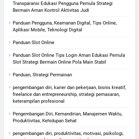
Transparansi Edukasi Pengguna Pemula Strategi
Bermain Aman Kontrol Aktivitas Judi
Panduan Pengguna, Keamanan Digital, Tips Online,
Aplikasi Mobile, Teknologi Digital
Panduan Slot Online
Panduan Slot Online Tips Login Aman Edukasi Pemula
Slot Strategi Bermain Online Pola Main Stabil
Panduan, Strategi Permainan
pengembangan diri, karier dan pekerjaan, bisnis kreatif,
freelance dan entrepreneurship, strategi pemasaran,
keterampilan profesional
Pengembangan Diri, Kemandirian, Manajemen Waktu,
Produktivitas, Kehidupan Sehat
pengembangan diri, produktivitas, motivasi, psikologi,