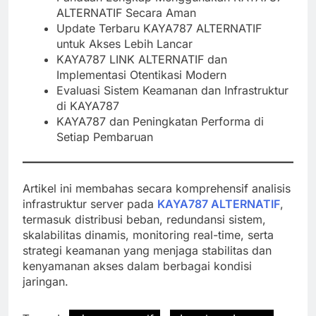
ALTERNATIF Secara Aman
Update Terbaru KAYA787 ALTERNATIF
untuk Akses Lebih Lancar
KAYA787 LINK ALTERNATIF dan
Implementasi Otentikasi Modern
Evaluasi Sistem Keamanan dan Infrastruktur
di KAYA787
KAYA787 dan Peningkatan Performa di
Setiap Pembaruan
Artikel ini membahas secara komprehensif analisis
infrastruktur server pada
KAYA787 ALTERNATIF
,
termasuk distribusi beban, redundansi sistem,
skalabilitas dinamis, monitoring real-time, serta
strategi keamanan yang menjaga stabilitas dan
kenyamanan akses dalam berbagai kondisi
jaringan.