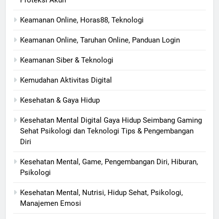
Keamanan Online, Horas88, Teknologi
Keamanan Online, Taruhan Online, Panduan Login
Keamanan Siber & Teknologi
Kemudahan Aktivitas Digital
Kesehatan & Gaya Hidup
Kesehatan Mental Digital Gaya Hidup Seimbang Gaming
Sehat Psikologi dan Teknologi Tips & Pengembangan
Diri
Kesehatan Mental, Game, Pengembangan Diri, Hiburan,
Psikologi
Kesehatan Mental, Nutrisi, Hidup Sehat, Psikologi,
Manajemen Emosi