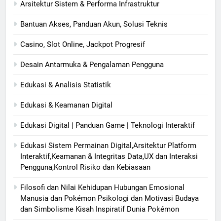
Arsitektur Sistem & Performa Infrastruktur
Bantuan Akses, Panduan Akun, Solusi Teknis
Casino, Slot Online, Jackpot Progresif
Desain Antarmuka & Pengalaman Pengguna
Edukasi & Analisis Statistik
Edukasi & Keamanan Digital
Edukasi Digital | Panduan Game | Teknologi Interaktif
Edukasi Sistem Permainan Digital,Arsitektur Platform
Interaktif,Keamanan & Integritas Data,UX dan Interaksi
Pengguna,Kontrol Risiko dan Kebiasaan
Filosofi dan Nilai Kehidupan Hubungan Emosional
Manusia dan Pokémon Psikologi dan Motivasi Budaya
dan Simbolisme Kisah Inspiratif Dunia Pokémon