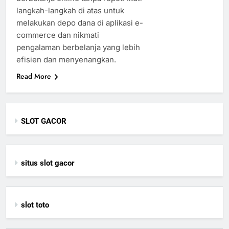
langkah-langkah di atas untuk
melakukan depo dana di aplikasi e-
commerce dan nikmati
pengalaman berbelanja yang lebih
efisien dan menyenangkan.
Read More
SLOT GACOR
situs slot gacor
slot toto