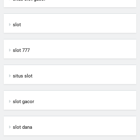
slot
slot 777
situs slot
slot gacor
slot dana