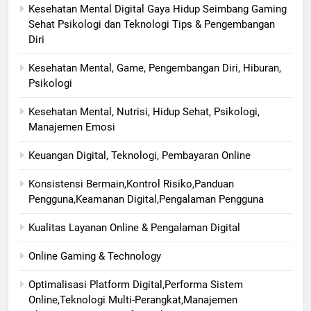
Kesehatan Mental Digital Gaya Hidup Seimbang Gaming
Sehat Psikologi dan Teknologi Tips & Pengembangan
Diri
Kesehatan Mental, Game, Pengembangan Diri, Hiburan,
Psikologi
Kesehatan Mental, Nutrisi, Hidup Sehat, Psikologi,
Manajemen Emosi
Keuangan Digital, Teknologi, Pembayaran Online
Konsistensi Bermain,Kontrol Risiko,Panduan
Pengguna,Keamanan Digital,Pengalaman Pengguna
Kualitas Layanan Online & Pengalaman Digital
Online Gaming & Technology
Optimalisasi Platform Digital,Performa Sistem
Online,Teknologi Multi-Perangkat,Manajemen