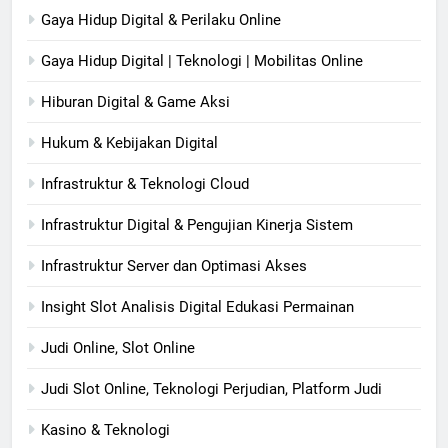
Gaya Hidup Digital & Perilaku Online
Gaya Hidup Digital | Teknologi | Mobilitas Online
Hiburan Digital & Game Aksi
Hukum & Kebijakan Digital
Infrastruktur & Teknologi Cloud
Infrastruktur Digital & Pengujian Kinerja Sistem
Infrastruktur Server dan Optimasi Akses
Insight Slot Analisis Digital Edukasi Permainan
Judi Online, Slot Online
Judi Slot Online, Teknologi Perjudian, Platform Judi
Kasino & Teknologi