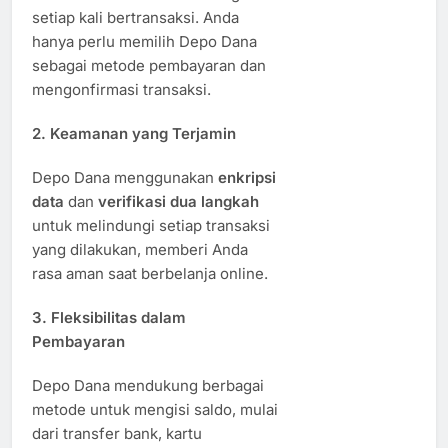
setiap kali bertransaksi. Anda
hanya perlu memilih Depo Dana
sebagai metode pembayaran dan
mengonfirmasi transaksi.
2.
Keamanan yang Terjamin
Depo Dana menggunakan
enkripsi
data
dan
verifikasi dua langkah
untuk melindungi setiap transaksi
yang dilakukan, memberi Anda
rasa aman saat berbelanja online.
3.
Fleksibilitas dalam
Pembayaran
Depo Dana mendukung berbagai
metode untuk mengisi saldo, mulai
dari transfer bank, kartu