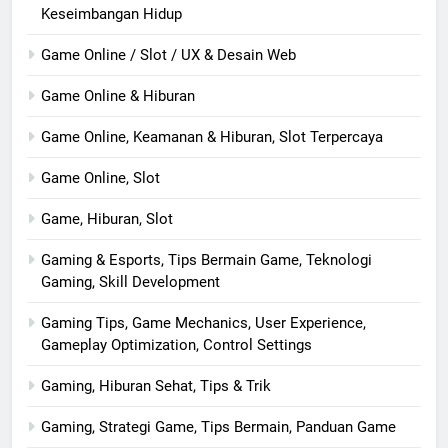
Keseimbangan Hidup
Game Online / Slot / UX & Desain Web
Game Online & Hiburan
Game Online, Keamanan & Hiburan, Slot Terpercaya
Game Online, Slot
Game, Hiburan, Slot
Gaming & Esports, Tips Bermain Game, Teknologi
Gaming, Skill Development
Gaming Tips, Game Mechanics, User Experience,
Gameplay Optimization, Control Settings
Gaming, Hiburan Sehat, Tips & Trik
Gaming, Strategi Game, Tips Bermain, Panduan Game