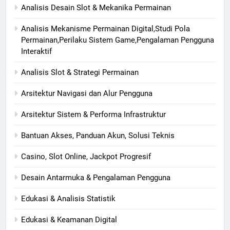
Analisis Desain Slot & Mekanika Permainan
Analisis Mekanisme Permainan Digital,Studi Pola
Permainan,Perilaku Sistem Game,Pengalaman Pengguna
Interaktif
Analisis Slot & Strategi Permainan
Arsitektur Navigasi dan Alur Pengguna
Arsitektur Sistem & Performa Infrastruktur
Bantuan Akses, Panduan Akun, Solusi Teknis
Casino, Slot Online, Jackpot Progresif
Desain Antarmuka & Pengalaman Pengguna
Edukasi & Analisis Statistik
Edukasi & Keamanan Digital