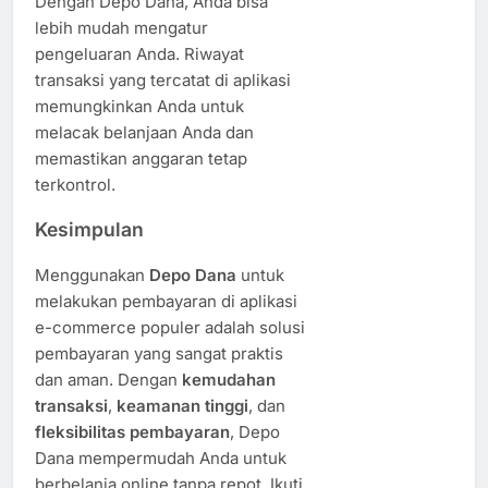
Dengan Depo Dana, Anda bisa
lebih mudah mengatur
pengeluaran Anda. Riwayat
transaksi yang tercatat di aplikasi
memungkinkan Anda untuk
melacak belanjaan Anda dan
memastikan anggaran tetap
terkontrol.
Kesimpulan
Menggunakan
Depo Dana
untuk
melakukan pembayaran di aplikasi
e-commerce populer adalah solusi
pembayaran yang sangat praktis
dan aman. Dengan
kemudahan
transaksi
,
keamanan tinggi
, dan
fleksibilitas pembayaran
, Depo
Dana mempermudah Anda untuk
berbelanja online tanpa repot. Ikuti