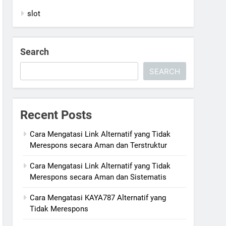
slot
Search
SEARCH
Recent Posts
Cara Mengatasi Link Alternatif yang Tidak
Merespons secara Aman dan Terstruktur
Cara Mengatasi Link Alternatif yang Tidak
Merespons secara Aman dan Sistematis
Cara Mengatasi KAYA787 Alternatif yang
Tidak Merespons