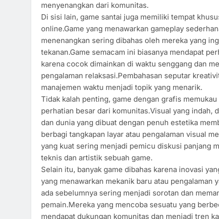
menyenangkan dari komunitas.
Di sisi lain, game santai juga memiliki tempat khus
online.Game yang menawarkan gameplay sederha
menenangkan sering dibahas oleh mereka yang ing
tekanan.Game semacam ini biasanya mendapat perh
karena cocok dimainkan di waktu senggang dan m
pengalaman relaksasi.Pembahasan seputar kreativit
manajemen waktu menjadi topik yang menarik.
Tidak kalah penting, game dengan grafis memukau
perhatian besar dari komunitas.Visual yang indah, de
dan dunia yang dibuat dengan penuh estetika mem
berbagi tangkapan layar atau pengalaman visual me
yang kuat sering menjadi pemicu diskusi panjang m
teknis dan artistik sebuah game.
Selain itu, banyak game dibahas karena inovasi y
yang menawarkan mekanik baru atau pengalaman 
ada sebelumnya sering menjadi sorotan dan meman
pemain.Mereka yang mencoba sesuatu yang berbe
mendapat dukungan komunitas dan menjadi tren k