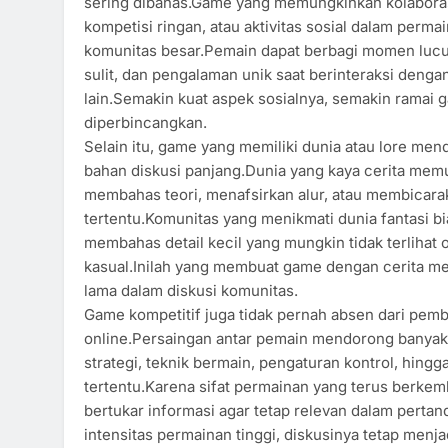
sering dibahas.Game yang memungkinkan kolaboras
kompetisi ringan, atau aktivitas sosial dalam perma
komunitas besar.Pemain dapat berbagi momen lucu
sulit, dan pengalaman unik saat berinteraksi deng
lain.Semakin kuat aspek sosialnya, semakin ramai 
diperbincangkan.
Selain itu, game yang memiliki dunia atau lore men
bahan diskusi panjang.Dunia yang kaya cerita me
membahas teori, menafsirkan alur, atau membicara
tertentu.Komunitas yang menikmati dunia fantasi bi
membahas detail kecil yang mungkin tidak terlihat 
kasual.Inilah yang membuat game dengan cerita m
lama dalam diskusi komunitas.
Game kompetitif juga tidak pernah absen dari pem
online.Persaingan antar pemain mendorong banyak
strategi, teknik bermain, pengaturan kontrol, hingg
tertentu.Karena sifat permainan yang terus berkem
bertukar informasi agar tetap relevan dalam perta
intensitas permainan tinggi, diskusinya tetap menja