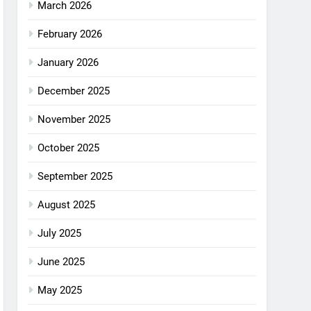
March 2026
February 2026
January 2026
December 2025
November 2025
October 2025
September 2025
August 2025
July 2025
June 2025
May 2025