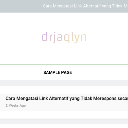
Cara Mengatasi Link Alternatif yang Tidak
Cara Mengatasi KAY
KAYA787 Login dengan Sistem Navi
Cara Mengatasi Link Alternatif yang Tidak 
 Jaqlyn
Cara Mengatasi Link Alternatif yang Tidak
ayanan Kesehatan Profesional Dari Dr. Jaqlyn.
Cara Mengatasi KAY
SAMPLE PAGE
KAYA787 Login dengan Sistem Navi
gatasi Link Alternatif yang Tidak Merespons secara Aman dan
o