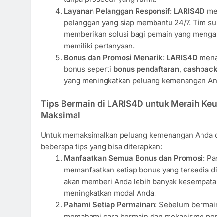
Layanan Pelanggan Responsif
:
LARIS4D
men
pelanggan yang siap membantu 24/7. Tim su
memberikan solusi bagi pemain yang mengal
memiliki pertanyaan.
Bonus dan Promosi Menarik
:
LARIS4D
mena
bonus seperti
bonus pendaftaran
,
cashbac
yang meningkatkan peluang kemenangan An
Tips Bermain di LARIS4D untuk Meraih Ke
Maksimal
Untuk memaksimalkan peluang kemenangan Anda 
beberapa tips yang bisa diterapkan:
Manfaatkan Semua Bonus dan Promosi
: Pa
memanfaatkan setiap bonus yang tersedia d
akan memberi Anda lebih banyak kesempata
meningkatkan modal Anda.
Pahami Setiap Permainan
: Sebelum bermain
memahami cara bermain dan mekanisme pe