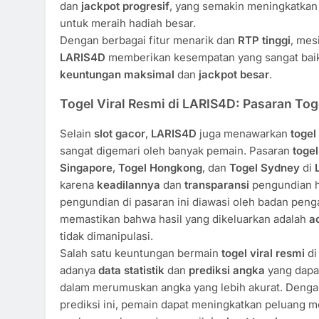
dan
jackpot progresif
, yang semakin meningkatkan
untuk meraih hadiah besar.
Dengan berbagai fitur menarik dan
RTP tinggi
, mes
LARIS4D
memberikan kesempatan yang sangat baik
keuntungan maksimal
dan
jackpot besar
.
Togel Viral Resmi di LARIS4D: Pasaran Tog
Selain
slot gacor
,
LARIS4D
juga menawarkan
togel
sangat digemari oleh banyak pemain. Pasaran
togel
Singapore
,
Togel Hongkong
, dan
Togel Sydney
di
karena
keadilannya
dan
transparansi
pengundian h
pengundian di pasaran ini diawasi oleh badan pen
memastikan bahwa hasil yang dikeluarkan adalah
a
tidak dimanipulasi.
Salah satu keuntungan bermain
togel viral resmi
d
adanya
data statistik
dan
prediksi angka
yang dapa
dalam merumuskan angka yang lebih akurat. Denga
prediksi ini, pemain dapat meningkatkan peluang 