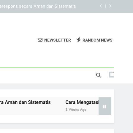
 Merespons secara Aman dan Sistematis
A787 Alternatif yang Tidak Merespons
gasi yang Mendukung Aktivitas Harian
NEWSLETTER
RANDOM NEWS
Merespons secara Aman dan Terstruktur
 Merespons secara Aman dan Sistematis
A787 Alternatif yang Tidak Merespons
gasi yang Mendukung Aktivitas Harian
 Sistematis
Cara Mengatasi KAYA787 Alternatif yang T
3 Weeks Ago