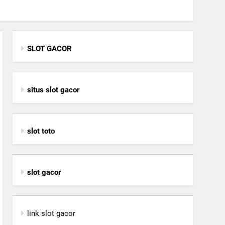
SLOT GACOR
situs slot gacor
slot toto
slot gacor
link slot gacor