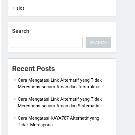
slot
Search
SEARCH
Recent Posts
Cara Mengatasi Link Alternatif yang Tidak
Merespons secara Aman dan Terstruktur
Cara Mengatasi Link Alternatif yang Tidak
Merespons secara Aman dan Sistematis
Cara Mengatasi KAYA787 Alternatif yang
Tidak Merespons