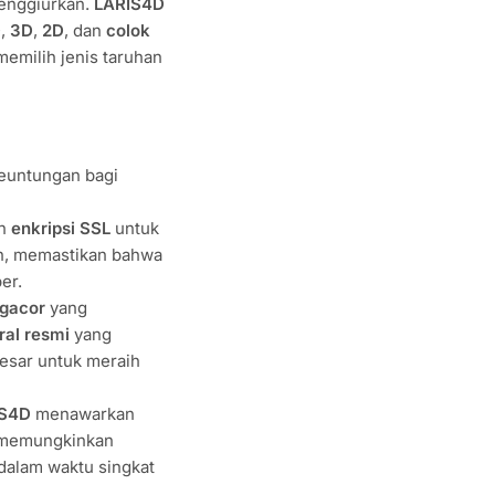
enggiurkan.
LARIS4D
D
,
3D
,
2D
, dan
colok
memilih jenis taruhan
euntungan bagi
n
enkripsi SSL
untuk
in, memastikan bahwa
er.
 gacor
yang
iral resmi
yang
sar untuk meraih
IS4D
menawarkan
, memungkinkan
alam waktu singkat