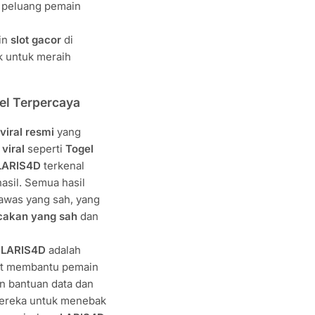
 peluang pemain
in
slot gacor
di
 untuk meraih
el Terpercaya
 viral resmi
yang
 viral
seperti
Togel
LARIS4D
terkenal
asil. Semua hasil
gawas yang sah, yang
cakan yang sah
dan
i
LARIS4D
adalah
t membantu pemain
n bantuan data dan
mereka untuk menebak