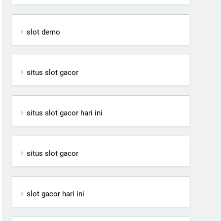
slot demo
situs slot gacor
situs slot gacor hari ini
situs slot gacor
slot gacor hari ini