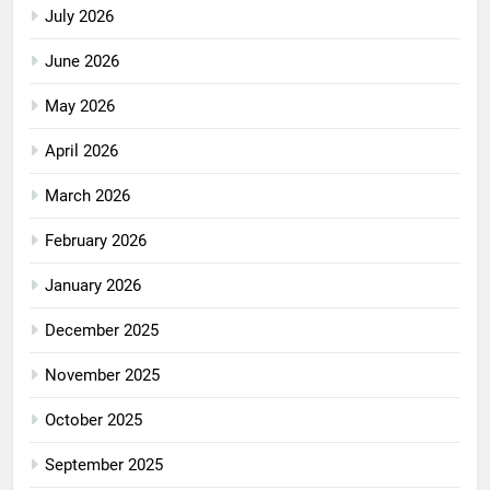
July 2026
June 2026
May 2026
April 2026
March 2026
February 2026
January 2026
December 2025
November 2025
October 2025
September 2025