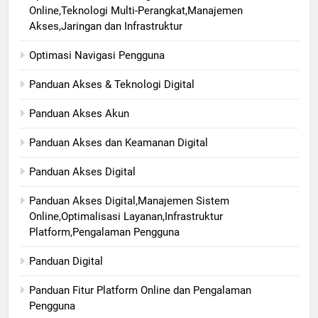
Online,Teknologi Multi-Perangkat,Manajemen
Akses,Jaringan dan Infrastruktur
Optimasi Navigasi Pengguna
Panduan Akses & Teknologi Digital
Panduan Akses Akun
Panduan Akses dan Keamanan Digital
Panduan Akses Digital
Panduan Akses Digital,Manajemen Sistem
Online,Optimalisasi Layanan,Infrastruktur
Platform,Pengalaman Pengguna
Panduan Digital
Panduan Fitur Platform Online dan Pengalaman
Pengguna