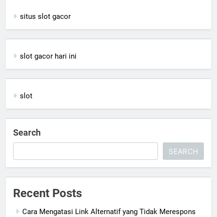
situs slot gacor
slot gacor hari ini
slot
Search
SEARCH
Recent Posts
Cara Mengatasi Link Alternatif yang Tidak Merespons