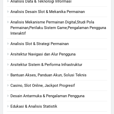
Analisis Data & Teknologi Informasi
Analisis Desain Slot & Mekanika Permainan
Analisis Mekanisme Permainan Digital,Studi Pola
Permainan,Perilaku Sistem Game,Pengalaman Pengguna
Interaktif
Analisis Slot & Strategi Permainan
Arsitektur Navigasi dan Alur Pengguna
Arsitektur Sistem & Performa Infrastruktur
Bantuan Akses, Panduan Akun, Solusi Teknis
Casino, Slot Online, Jackpot Progresif
Desain Antarmuka & Pengalaman Pengguna
Edukasi & Analisis Statistik