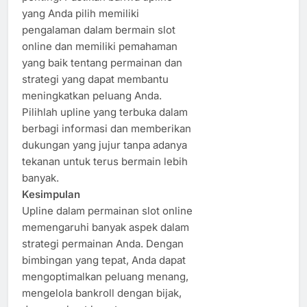
yang Anda pilih memiliki
pengalaman dalam bermain slot
online dan memiliki pemahaman
yang baik tentang permainan dan
strategi yang dapat membantu
meningkatkan peluang Anda.
Pilihlah upline yang terbuka dalam
berbagi informasi dan memberikan
dukungan yang jujur tanpa adanya
tekanan untuk terus bermain lebih
banyak.
Kesimpulan
Upline dalam permainan slot online
memengaruhi banyak aspek dalam
strategi permainan Anda. Dengan
bimbingan yang tepat, Anda dapat
mengoptimalkan peluang menang,
mengelola bankroll dengan bijak,