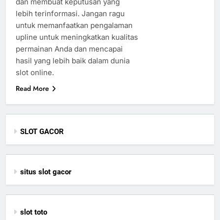
dan membuat keputusan yang
lebih terinformasi. Jangan ragu
untuk memanfaatkan pengalaman
upline untuk meningkatkan kualitas
permainan Anda dan mencapai
hasil yang lebih baik dalam dunia
slot online.
Read More
SLOT GACOR
situs slot gacor
slot toto