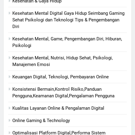
Kesehatan & Gaya Hidup
Kesehatan Mental Digital Gaya Hidup Seimbang Gaming
Sehat Psikologi dan Teknologi Tips & Pengembangan
Diri
Kesehatan Mental, Game, Pengembangan Diri, Hiburan,
Psikologi
Kesehatan Mental, Nutrisi, Hidup Sehat, Psikologi,
Manajemen Emosi
Keuangan Digital, Teknologi, Pembayaran Online
Konsistensi Bermain,Kontrol Risiko,Panduan
Pengguna,Keamanan Digital,Pengalaman Pengguna
Kualitas Layanan Online & Pengalaman Digital
Online Gaming & Technology
Optimalisasi Platform Digital,Performa Sistem