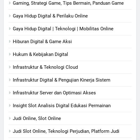
Gaming, Strategi Game, Tips Bermain, Panduan Game
Gaya Hidup Digital & Perilaku Online
Gaya Hidup Digital | Teknologi | Mobilitas Online
Hiburan Digital & Game Aksi
Hukum & Kebijakan Digital
Infrastruktur & Teknologi Cloud
Infrastruktur Digital & Pengujian Kinerja Sistem
Infrastruktur Server dan Optimasi Akses
Insight Slot Analisis Digital Edukasi Permainan
Judi Online, Slot Online
Judi Slot Online, Teknologi Perjudian, Platform Judi