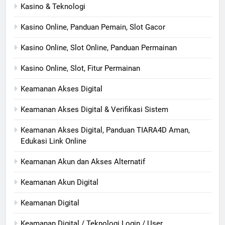
Kasino & Teknologi
Kasino Online, Panduan Pemain, Slot Gacor
Kasino Online, Slot Online, Panduan Permainan
Kasino Online, Slot, Fitur Permainan
Keamanan Akses Digital
Keamanan Akses Digital & Verifikasi Sistem
Keamanan Akses Digital, Panduan TIARA4D Aman,
Edukasi Link Online
Keamanan Akun dan Akses Alternatif
Keamanan Akun Digital
Keamanan Digital
Keamanan Digital / Teknologi Login / User