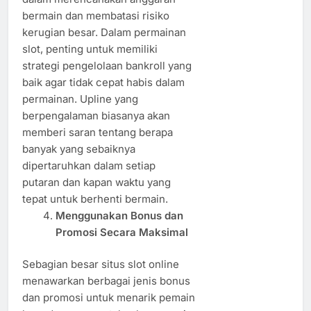
bermain dan membatasi risiko
kerugian besar. Dalam permainan
slot, penting untuk memiliki
strategi pengelolaan bankroll yang
baik agar tidak cepat habis dalam
permainan. Upline yang
berpengalaman biasanya akan
memberi saran tentang berapa
banyak yang sebaiknya
dipertaruhkan dalam setiap
putaran dan kapan waktu yang
tepat untuk berhenti bermain.
Menggunakan Bonus dan
Promosi Secara Maksimal
Sebagian besar situs slot online
menawarkan berbagai jenis bonus
dan promosi untuk menarik pemain