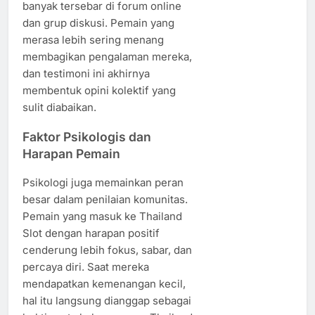
banyak tersebar di forum online
dan grup diskusi. Pemain yang
merasa lebih sering menang
membagikan pengalaman mereka,
dan testimoni ini akhirnya
membentuk opini kolektif yang
sulit diabaikan.
Faktor Psikologis dan
Harapan Pemain
Psikologi juga memainkan peran
besar dalam penilaian komunitas.
Pemain yang masuk ke Thailand
Slot dengan harapan positif
cenderung lebih fokus, sabar, dan
percaya diri. Saat mereka
mendapatkan kemenangan kecil,
hal itu langsung dianggap sebagai