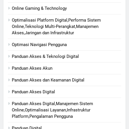
Online Gaming & Technology
Optimalisasi Platform Digital,Performa Sistem
Online,Teknologi Multi-Perangkat,Manajemen
Akses,Jaringan dan Infrastruktur
Optimasi Navigasi Pengguna
Panduan Akses & Teknologi Digital
Panduan Akses Akun
Panduan Akses dan Keamanan Digital
Panduan Akses Digital
Panduan Akses Digital,Manajemen Sistem
Online,Optimalisasi Layanan,Infrastruktur
Platform,Pengalaman Pengguna
Panduan Digital