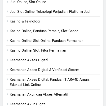
Judi Online, Slot Online
Judi Slot Online, Teknologi Perjudian, Platform Judi
Kasino & Teknologi
Kasino Online, Panduan Pemain, Slot Gacor
Kasino Online, Slot Online, Panduan Permainan
Kasino Online, Slot, Fitur Permainan
Keamanan Akses Digital
Keamanan Akses Digital & Verifikasi Sistem
Keamanan Akses Digital, Panduan TIARA4D Aman,
Edukasi Link Online
Keamanan Akun dan Akses Alternatif
Keamanan Akun Digital