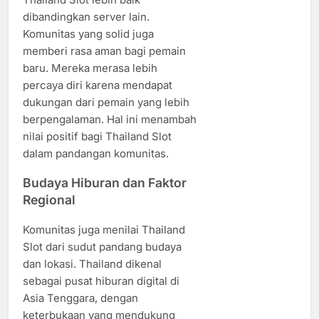
dibandingkan server lain.
Komunitas yang solid juga
memberi rasa aman bagi pemain
baru. Mereka merasa lebih
percaya diri karena mendapat
dukungan dari pemain yang lebih
berpengalaman. Hal ini menambah
nilai positif bagi Thailand Slot
dalam pandangan komunitas.
Budaya Hiburan dan Faktor
Regional
Komunitas juga menilai Thailand
Slot dari sudut pandang budaya
dan lokasi. Thailand dikenal
sebagai pusat hiburan digital di
Asia Tenggara, dengan
keterbukaan yang mendukung