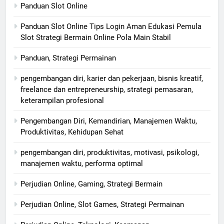
Panduan Slot Online
Panduan Slot Online Tips Login Aman Edukasi Pemula
Slot Strategi Bermain Online Pola Main Stabil
Panduan, Strategi Permainan
pengembangan diri, karier dan pekerjaan, bisnis kreatif,
freelance dan entrepreneurship, strategi pemasaran,
keterampilan profesional
Pengembangan Diri, Kemandirian, Manajemen Waktu,
Produktivitas, Kehidupan Sehat
pengembangan diri, produktivitas, motivasi, psikologi,
manajemen waktu, performa optimal
Perjudian Online, Gaming, Strategi Bermain
Perjudian Online, Slot Games, Strategi Permainan