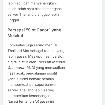
lebih adil dan menyenangkan.
Inilah salah satu alasan mengapa
server Thailand dianggap lebih
unggul.
Persepsi “Slot Gacor” yang
Melekat
Komunitas juga sering menilai
Thailand Slot sebagai tempat yang
lebih
gacor
. Meskipun semua slot
digital diatur oleh
Random Number
Generator
(RNG) yang memastikan
hasil acak, pengalaman positif
yang dialami banyak pemain
memperkuat persepsi bahwa
server Thailand lebih sering
memberikan kemenangan.
Narasi tentang
slot gacor
ini