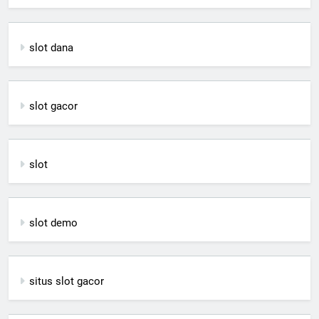
slot dana
slot gacor
slot
slot demo
situs slot gacor