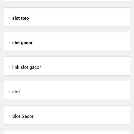
slot toto
slot gacor
link slot gacor
slot
Slot Gacor