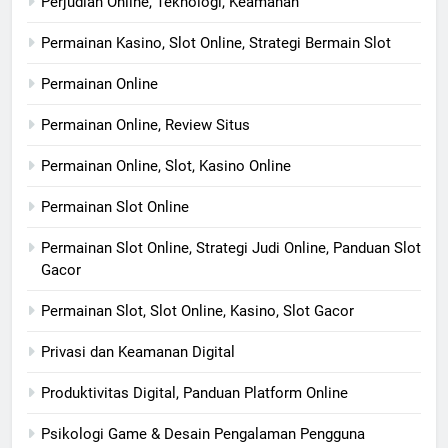
Perjudian Online, Teknologi, Keamanan
Permainan Kasino, Slot Online, Strategi Bermain Slot
Permainan Online
Permainan Online, Review Situs
Permainan Online, Slot, Kasino Online
Permainan Slot Online
Permainan Slot Online, Strategi Judi Online, Panduan Slot
Gacor
Permainan Slot, Slot Online, Kasino, Slot Gacor
Privasi dan Keamanan Digital
Produktivitas Digital, Panduan Platform Online
Psikologi Game & Desain Pengalaman Pengguna