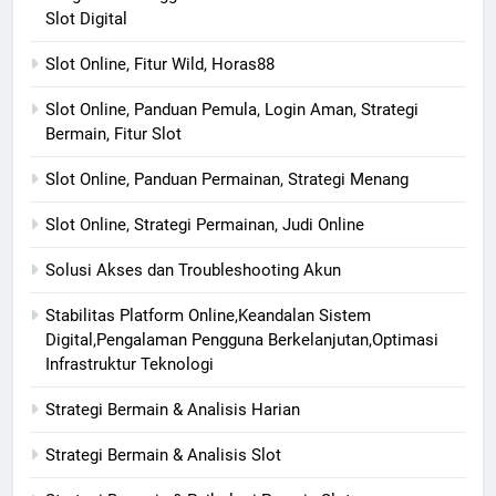
Slot Digital
Slot Online, Fitur Wild, Horas88
Slot Online, Panduan Pemula, Login Aman, Strategi
Bermain, Fitur Slot
Slot Online, Panduan Permainan, Strategi Menang
Slot Online, Strategi Permainan, Judi Online
Solusi Akses dan Troubleshooting Akun
Stabilitas Platform Online,Keandalan Sistem
Digital,Pengalaman Pengguna Berkelanjutan,Optimasi
Infrastruktur Teknologi
Strategi Bermain & Analisis Harian
Strategi Bermain & Analisis Slot