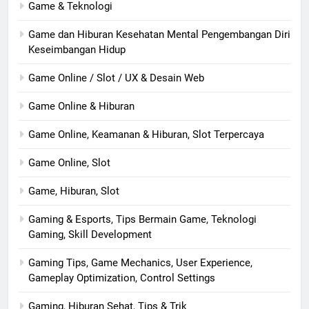
Game & Teknologi
Game dan Hiburan Kesehatan Mental Pengembangan Diri
Keseimbangan Hidup
Game Online / Slot / UX & Desain Web
Game Online & Hiburan
Game Online, Keamanan & Hiburan, Slot Terpercaya
Game Online, Slot
Game, Hiburan, Slot
Gaming & Esports, Tips Bermain Game, Teknologi
Gaming, Skill Development
Gaming Tips, Game Mechanics, User Experience,
Gameplay Optimization, Control Settings
Gaming, Hiburan Sehat, Tips & Trik