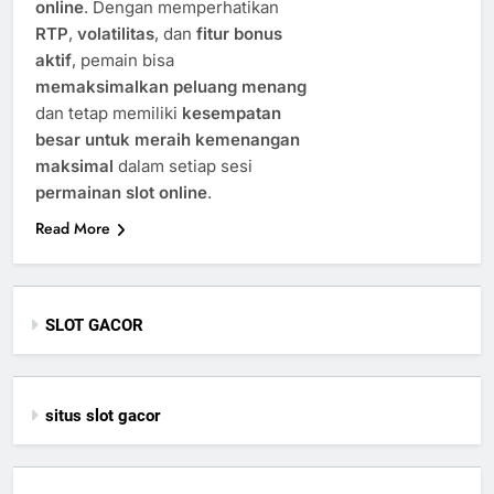
online
. Dengan memperhatikan
RTP
,
volatilitas
, dan
fitur bonus
aktif
, pemain bisa
memaksimalkan peluang menang
dan tetap memiliki
kesempatan
besar untuk meraih kemenangan
maksimal
dalam setiap sesi
permainan slot online
.
Read More
SLOT GACOR
situs slot gacor