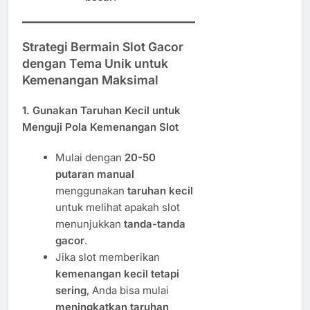
Strategi Bermain Slot Gacor
dengan Tema Unik untuk
Kemenangan Maksimal
1. Gunakan Taruhan Kecil untuk
Menguji Pola Kemenangan Slot
Mulai dengan
20-50
putaran manual
menggunakan
taruhan kecil
untuk melihat apakah slot
menunjukkan
tanda-tanda
gacor
.
Jika slot memberikan
kemenangan kecil tetapi
sering
, Anda bisa mulai
meningkatkan taruhan