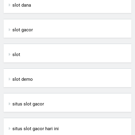
slot dana
slot gacor
slot
slot demo
situs slot gacor
situs slot gacor hari ini