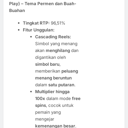
Play) – Tema Permen dan Buah-
Buahan
Tingkat RTP:
96,51%
Fitur Unggulan:
Cascading Reels:
Simbol yang menang
akan
menghilang
dan
digantikan oleh
simbol baru
,
memberikan
peluang
menang beruntun
dalam
satu putaran
.
Multiplier hingga
100x
dalam mode
free
spins
, cocok untuk
pemain yang
mengejar
kemenangan besar
.