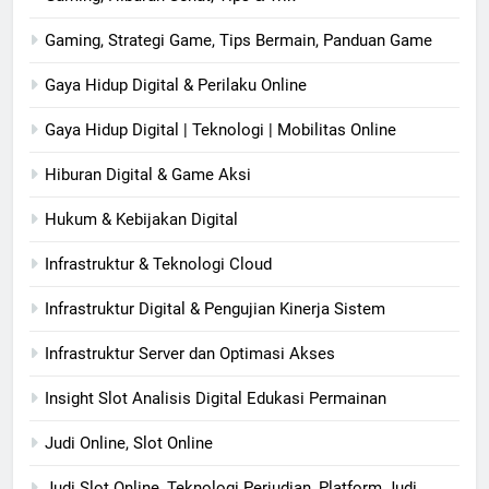
Gaming, Strategi Game, Tips Bermain, Panduan Game
Gaya Hidup Digital & Perilaku Online
Gaya Hidup Digital | Teknologi | Mobilitas Online
Hiburan Digital & Game Aksi
Hukum & Kebijakan Digital
Infrastruktur & Teknologi Cloud
Infrastruktur Digital & Pengujian Kinerja Sistem
Infrastruktur Server dan Optimasi Akses
Insight Slot Analisis Digital Edukasi Permainan
Judi Online, Slot Online
Judi Slot Online, Teknologi Perjudian, Platform Judi