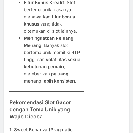
Fitur Bonus Kreatif:
Slot
bertema unik biasanya
menawarkan
fitur bonus
khusus
yang tidak
ditemukan di slot lainnya.
Meningkatkan Peluang
Menang:
Banyak slot
bertema unik memiliki
RTP
tinggi
dan
volatilitas sesuai
kebutuhan pemain
,
memberikan
peluang
menang lebih konsisten
.
Rekomendasi Slot Gacor
dengan Tema Unik yang
Wajib Dicoba
1. Sweet Bonanza (Pragmatic