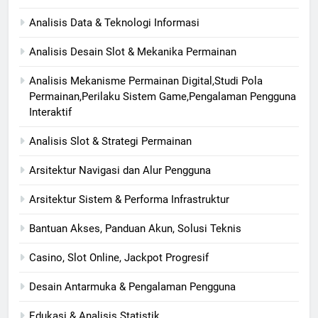
Analisis Data & Teknologi Informasi
Analisis Desain Slot & Mekanika Permainan
Analisis Mekanisme Permainan Digital,Studi Pola
Permainan,Perilaku Sistem Game,Pengalaman Pengguna
Interaktif
Analisis Slot & Strategi Permainan
Arsitektur Navigasi dan Alur Pengguna
Arsitektur Sistem & Performa Infrastruktur
Bantuan Akses, Panduan Akun, Solusi Teknis
Casino, Slot Online, Jackpot Progresif
Desain Antarmuka & Pengalaman Pengguna
Edukasi & Analisis Statistik