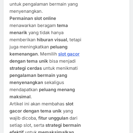
untuk pengalaman bermain yang
menyenangkan.
Permainan slot online
menawarkan beragam
tema
menarik
yang tidak hanya
memberikan
hiburan visual
, tetapi
juga meningkatkan
peluang
kemenangan
. Memilih
slot gacor
dengan tema unik
bisa menjadi
strategi cerdas
untuk menikmati
pengalaman bermain yang
menyenangkan
sekaligus
mendapatkan
peluang menang
maksimal
.
Artikel ini akan membahas
slot
gacor dengan tema unik
yang
wajib dicoba,
fitur unggulan
dari
setiap slot, serta
strategi bermain
efektif
untuk
memaksimalkan