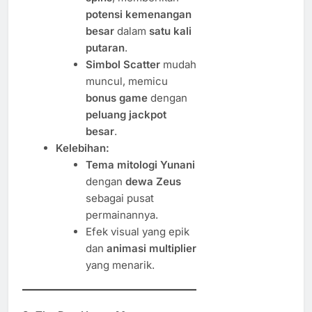
potensi kemenangan
besar
dalam
satu kali
putaran
.
Simbol Scatter
mudah
muncul, memicu
bonus game
dengan
peluang jackpot
besar
.
Kelebihan:
Tema mitologi Yunani
dengan
dewa Zeus
sebagai pusat
permainannya.
Efek visual yang epik
dan
animasi multiplier
yang menarik.