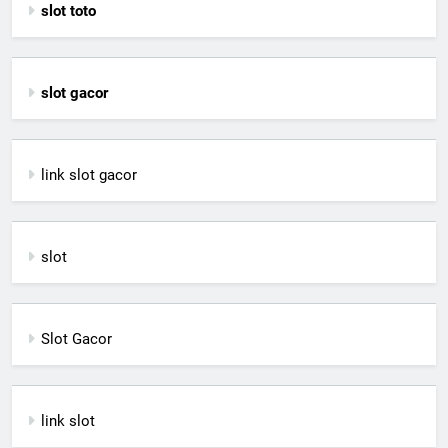
slot toto
slot gacor
link slot gacor
slot
Slot Gacor
link slot