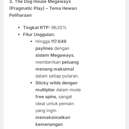
3. The Dog House Megaways
(Pragmatic Play) – Tema Hewan
Peliharaan
Tingkat RTP:
96,55%
Fitur Unggulan:
Hingga
117.649
paylines
dengan
sistem Megaways
,
memberikan
peluang
menang maksimal
dalam setiap putaran.
Sticky wilds dengan
multiplier
dalam mode
free spins
, sangat
ideal untuk pemain
yang ingin
memaksimalkan
kemenangan