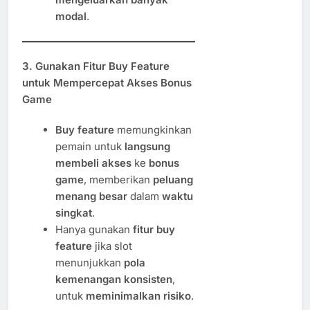
modal
.
3. Gunakan Fitur Buy Feature
untuk Mempercepat Akses Bonus
Game
Buy feature
memungkinkan
pemain untuk
langsung
membeli akses
ke
bonus
game
, memberikan
peluang
menang besar
dalam
waktu
singkat
.
Hanya gunakan
fitur buy
feature
jika slot
menunjukkan
pola
kemenangan konsisten
,
untuk
meminimalkan risiko
.