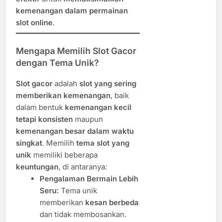
kemenangan dalam permainan
slot online
.
Mengapa Memilih Slot Gacor
dengan Tema Unik?
Slot gacor
adalah
slot yang sering
memberikan kemenangan
, baik
dalam bentuk
kemenangan kecil
tetapi konsisten
maupun
kemenangan besar dalam waktu
singkat
. Memilih
tema slot yang
unik
memiliki beberapa
keuntungan
, di antaranya:
Pengalaman Bermain Lebih
Seru:
Tema unik
memberikan
kesan berbeda
dan tidak membosankan.