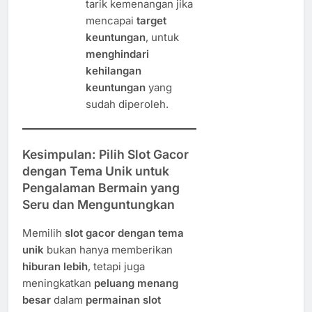
tarik kemenangan jika
mencapai
target
keuntungan
, untuk
menghindari
kehilangan
keuntungan
yang
sudah diperoleh.
Kesimpulan: Pilih Slot Gacor
dengan Tema Unik untuk
Pengalaman Bermain yang
Seru dan Menguntungkan
Memilih
slot gacor dengan tema
unik
bukan hanya memberikan
hiburan lebih
, tetapi juga
meningkatkan
peluang menang
besar
dalam
permainan slot