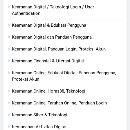
Keamanan Digital / Teknologi Login / User
Authentication
Keamanan Digital & Edukasi Pengguna
Keamanan Digital dan Panduan Pengguna
Keamanan Digital, Panduan Login, Proteksi Akun
Keamanan Finansial & Literasi Digital
Keamanan Online, Edukasi Digital, Panduan Pengguna,
Proteksi Akun
Keamanan Online, Horas88, Teknologi
Keamanan Online, Taruhan Online, Panduan Login
Keamanan Siber & Teknologi
Kemudahan Aktivitas Digital