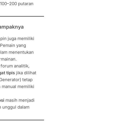
 100–200 putaran
Dampaknya
pin juga memiliki
 Pemain yang
dalam menentukan
rmainan.
orum analitik,
t tipis
jika dilihat
Generator) tetap
n manual memiliki
si
masih menjadi
h unggul dalam