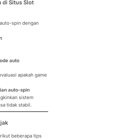
di Situs Slot
 auto-spin dengan
n
mode auto
evaluasi apakah game
ian auto-spin
gkinkan sistem
 tidak stabil.
jak
rikut beberapa tips