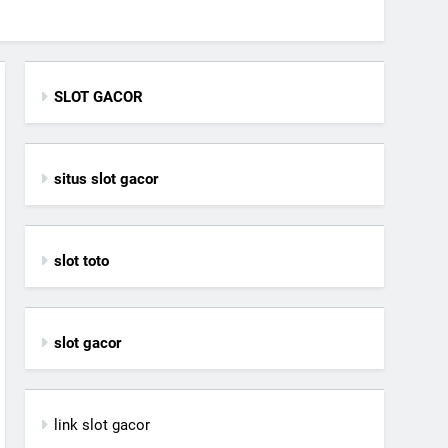
SLOT GACOR
situs slot gacor
slot toto
slot gacor
link slot gacor