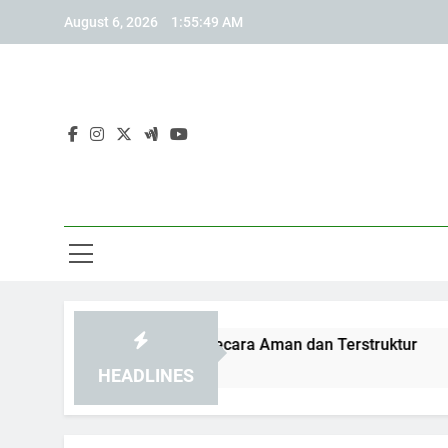
Skip
August 6, 2026
1:55:50 AM
to
content
Dr.
Dapatkan L
Tidak Merespons secara Aman dan Terstruktur
Cara Meng
2 Weeks Ago
HEADLINES