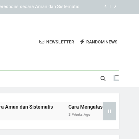
 Merespons secara Aman dan Sistematis
A787 Alternatif yang Tidak Merespons
gasi yang Mendukung Aktivitas Harian
NEWSLETTER
RANDOM NEWS
Merespons secara Aman dan Terstruktur
 Merespons secara Aman dan Sistematis
A787 Alternatif yang Tidak Merespons
gasi yang Mendukung Aktivitas Harian
Sistematis
Cara Mengatasi KAYA787 Alternatif yang T
3 Weeks Ago