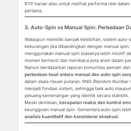
RTP harian atau untuk melihat performa reel dalam
pertama.
3.
Auto-Spin vs Manual Spin: Perbedaan 
Walaupun memiliki banyak kelebihan, sistem auto-s
kekurangan jika dibandingkan dengan manual spin.
menggunakan manual spin biasanya lebih intuitif 
momen berhenti dan membaca pola aneh dalam pe
Namun berdasarkan laporan komunitas pemain dan f
perbedaan hasil antara manual dan auto-spin sanga
dalam skala ribuan putaran. RNG (Random Number 
menjadi fondasi sistem, sehingga baik auto maupu
peluang kemenangan yang identik secara statistik.
Meski demikian,
kecepatan reaksi dan kontrol emo
keunggulan manual spin. Sementara auto-spin lebi
analisis kuantitatif dan konsistensi eksekusi
.