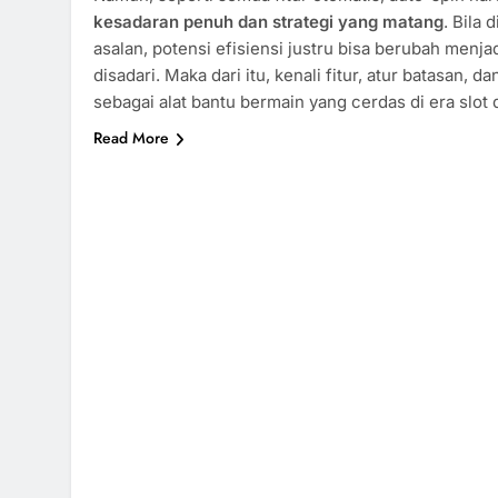
kesadaran penuh dan strategi yang matang
. Bila 
asalan, potensi efisiensi justru bisa berubah menja
disadari. Maka dari itu, kenali fitur, atur batasan, d
sebagai alat bantu bermain yang cerdas di era slot d
Read More