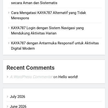
secara Aman dan Sistematis
Cara Mengatasi KAYA787 Alternatif yang Tidak
Merespons
KAYA787 Login dengan Sistem Navigasi yang
Mendukung Aktivitas Harian
KAYA787 dengan Antarmuka Responsif untuk Aktivitas
Digital Modern
Recent Comments
A WordPress Commenter
on
Hello world!
July 2026
June 2026