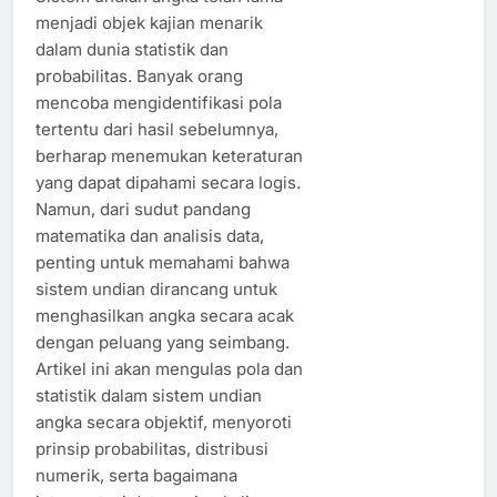
menjadi objek kajian menarik
dalam dunia statistik dan
probabilitas. Banyak orang
mencoba mengidentifikasi pola
tertentu dari hasil sebelumnya,
berharap menemukan keteraturan
yang dapat dipahami secara logis.
Namun, dari sudut pandang
matematika dan analisis data,
penting untuk memahami bahwa
sistem undian dirancang untuk
menghasilkan angka secara acak
dengan peluang yang seimbang.
Artikel ini akan mengulas pola dan
statistik dalam sistem undian
angka secara objektif, menyoroti
prinsip probabilitas, distribusi
numerik, serta bagaimana