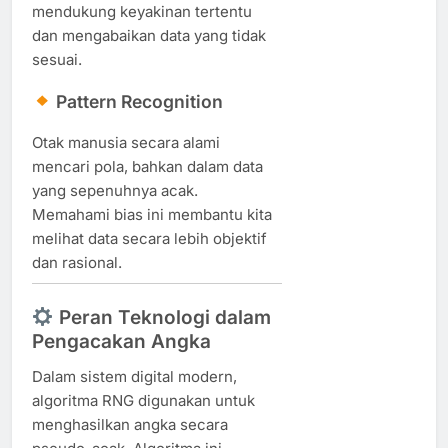
mendukung keyakinan tertentu
dan mengabaikan data yang tidak
sesuai.
Pattern Recognition
Otak manusia secara alami
mencari pola, bahkan dalam data
yang sepenuhnya acak.
Memahami bias ini membantu kita
melihat data secara lebih objektif
dan rasional.
Peran Teknologi dalam
Pengacakan Angka
Dalam sistem digital modern,
algoritma RNG digunakan untuk
menghasilkan angka secara