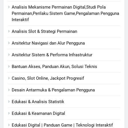
Analisis Mekanisme Permainan Digital,Studi Pola
Permainan,Perilaku Sistem Game,Pengalaman Pengguna
Interaktif
Analisis Slot & Strategi Permainan
Arsitektur Navigasi dan Alur Pengguna
Arsitektur Sistem & Performa Infrastruktur
Bantuan Akses, Panduan Akun, Solusi Teknis
Casino, Slot Online, Jackpot Progresif
Desain Antarmuka & Pengalaman Pengguna
Edukasi & Analisis Statistik
Edukasi & Keamanan Digital
Edukasi Digital | Panduan Game | Teknologi Interaktif