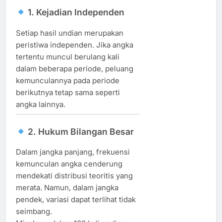
1. Kejadian Independen
Setiap hasil undian merupakan
peristiwa independen. Jika angka
tertentu muncul berulang kali
dalam beberapa periode, peluang
kemunculannya pada periode
berikutnya tetap sama seperti
angka lainnya.
2. Hukum Bilangan Besar
Dalam jangka panjang, frekuensi
kemunculan angka cenderung
mendekati distribusi teoritis yang
merata. Namun, dalam jangka
pendek, variasi dapat terlihat tidak
seimbang.