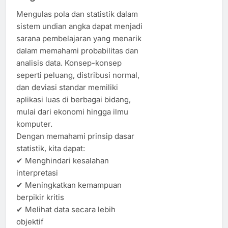
Mengulas pola dan statistik dalam
sistem undian angka dapat menjadi
sarana pembelajaran yang menarik
dalam memahami probabilitas dan
analisis data. Konsep-konsep
seperti peluang, distribusi normal,
dan deviasi standar memiliki
aplikasi luas di berbagai bidang,
mulai dari ekonomi hingga ilmu
komputer.
Dengan memahami prinsip dasar
statistik, kita dapat:
✔ Menghindari kesalahan
interpretasi
✔ Meningkatkan kemampuan
berpikir kritis
✔ Melihat data secara lebih
objektif