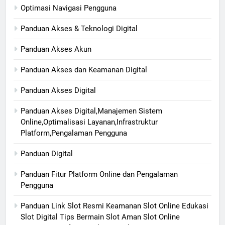
Optimasi Navigasi Pengguna
Panduan Akses & Teknologi Digital
Panduan Akses Akun
Panduan Akses dan Keamanan Digital
Panduan Akses Digital
Panduan Akses Digital,Manajemen Sistem
Online,Optimalisasi Layanan,Infrastruktur
Platform,Pengalaman Pengguna
Panduan Digital
Panduan Fitur Platform Online dan Pengalaman
Pengguna
Panduan Link Slot Resmi Keamanan Slot Online Edukasi
Slot Digital Tips Bermain Slot Aman Slot Online