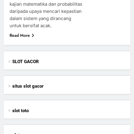
kajian matematika dan probabilitas
daripada upaya mencari kepastian
dalam sistem yang dirancang
untuk bersifat acak.
Read More
SLOT GACOR
situs slot gacor
slot toto