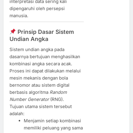
interpretasi data sering kali
dipengaruhi oleh persepsi
manusia.
Prinsip Dasar Sistem
Undian Angka
Sistem undian angka pada
dasarnya bertujuan menghasilkan
kombinasi angka secara acak.
Proses ini dapat dilakukan melalui
mesin mekanis dengan bola
bernomor atau sistem digital
berbasis algoritma
Random
Number Generator
(RNG).
Tujuan utama sistem tersebut
adalah:
Menjamin setiap kombinasi
memiliki peluang yang sama