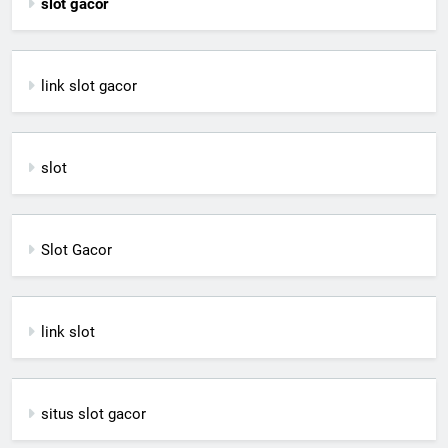
slot gacor
link slot gacor
slot
Slot Gacor
link slot
situs slot gacor