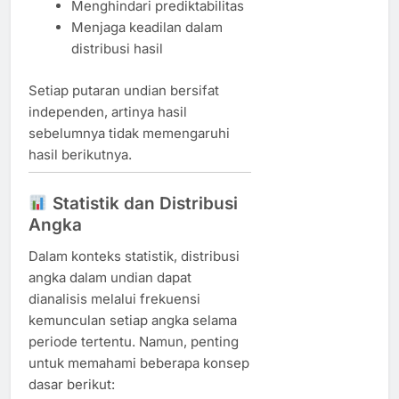
Menghindari prediktabilitas
Menjaga keadilan dalam
distribusi hasil
Setiap putaran undian bersifat
independen, artinya hasil
sebelumnya tidak memengaruhi
hasil berikutnya.
Statistik dan Distribusi
Angka
Dalam konteks statistik, distribusi
angka dalam undian dapat
dianalisis melalui frekuensi
kemunculan setiap angka selama
periode tertentu. Namun, penting
untuk memahami beberapa konsep
dasar berikut: