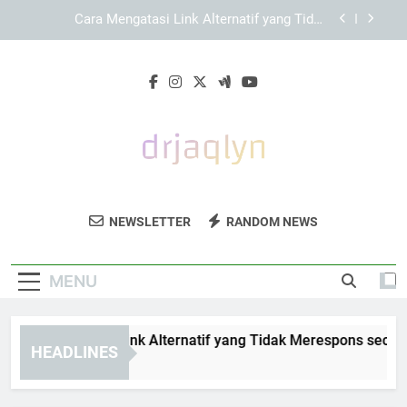
Skip
Cara Mengatasi KAYA787 Alternatif yang Tidak
to
Merespons
content
KAYA787 Login dengan Sistem Navigasi yang
Mendukung Aktivitas Harian
Cara Mengatasi Link Alternatif yang Tidak
Merespons secara Aman dan Terstruktur
Cara Mengatasi Link Alternatif yang Tidak
Merespons secara Aman dan Sistematis
Cara Mengatasi KAYA787 Alternatif yang Tidak
Merespons
Dr. Jaqlyn
Dapatkan Layanan Kesehatan Profesional
KAYA787 Login dengan Sistem Navigasi yang
NEWSLETTER
RANDOM NEWS
Mendukung Aktivitas Harian
Dari Dr. Jaqlyn.
MENU
ra Mengatasi Link Alternatif yang Tidak Merespons secara Am
HEADLINES
Weeks Ago