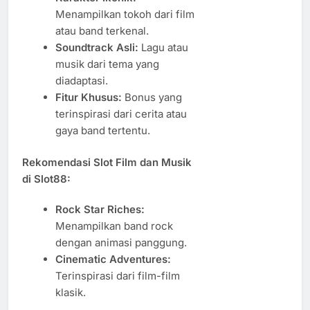
Menampilkan tokoh dari film
atau band terkenal.
Soundtrack Asli:
Lagu atau
musik dari tema yang
diadaptasi.
Fitur Khusus:
Bonus yang
terinspirasi dari cerita atau
gaya band tertentu.
Rekomendasi Slot Film dan Musik
di Slot88:
Rock Star Riches:
Menampilkan band rock
dengan animasi panggung.
Cinematic Adventures:
Terinspirasi dari film-film
klasik.