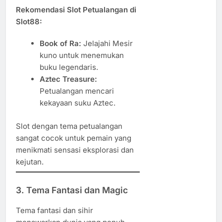
Rekomendasi Slot Petualangan di
Slot88:
Book of Ra:
Jelajahi Mesir
kuno untuk menemukan
buku legendaris.
Aztec Treasure:
Petualangan mencari
kekayaan suku Aztec.
Slot dengan tema petualangan
sangat cocok untuk pemain yang
menikmati sensasi eksplorasi dan
kejutan.
3. Tema Fantasi dan Magic
Tema fantasi dan sihir