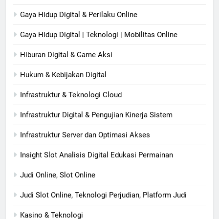
Gaya Hidup Digital & Perilaku Online
Gaya Hidup Digital | Teknologi | Mobilitas Online
Hiburan Digital & Game Aksi
Hukum & Kebijakan Digital
Infrastruktur & Teknologi Cloud
Infrastruktur Digital & Pengujian Kinerja Sistem
Infrastruktur Server dan Optimasi Akses
Insight Slot Analisis Digital Edukasi Permainan
Judi Online, Slot Online
Judi Slot Online, Teknologi Perjudian, Platform Judi
Kasino & Teknologi