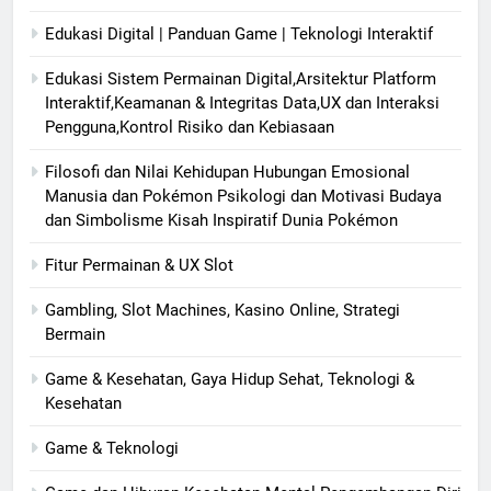
Edukasi Digital | Panduan Game | Teknologi Interaktif
Edukasi Sistem Permainan Digital,Arsitektur Platform
Interaktif,Keamanan & Integritas Data,UX dan Interaksi
Pengguna,Kontrol Risiko dan Kebiasaan
Filosofi dan Nilai Kehidupan Hubungan Emosional
Manusia dan Pokémon Psikologi dan Motivasi Budaya
dan Simbolisme Kisah Inspiratif Dunia Pokémon
Fitur Permainan & UX Slot
Gambling, Slot Machines, Kasino Online, Strategi
Bermain
Game & Kesehatan, Gaya Hidup Sehat, Teknologi &
Kesehatan
Game & Teknologi