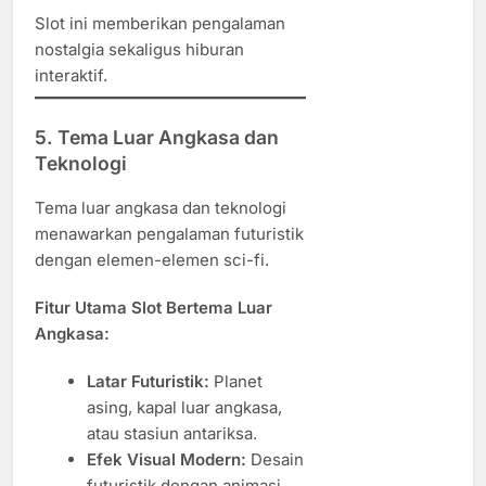
Slot ini memberikan pengalaman
nostalgia sekaligus hiburan
interaktif.
5. Tema Luar Angkasa dan
Teknologi
Tema luar angkasa dan teknologi
menawarkan pengalaman futuristik
dengan elemen-elemen sci-fi.
Fitur Utama Slot Bertema Luar
Angkasa:
Latar Futuristik:
Planet
asing, kapal luar angkasa,
atau stasiun antariksa.
Efek Visual Modern:
Desain
futuristik dengan animasi