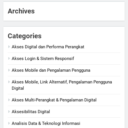
Archives
Categories
Akses Digital dan Performa Perangkat
Akses Login & Sistem Responsif
Akses Mobile dan Pengalaman Pengguna
Akses Mobile, Link Alternatif, Pengalaman Pengguna
Digital
Akses Multi-Perangkat & Pengalaman Digital
Aksesibilitas Digital
Analisis Data & Teknologi Informasi