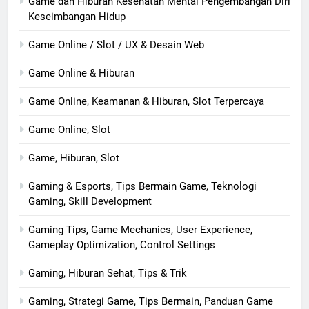
Game dan Hiburan Kesehatan Mental Pengembangan Diri
Keseimbangan Hidup
Game Online / Slot / UX & Desain Web
Game Online & Hiburan
Game Online, Keamanan & Hiburan, Slot Terpercaya
Game Online, Slot
Game, Hiburan, Slot
Gaming & Esports, Tips Bermain Game, Teknologi
Gaming, Skill Development
Gaming Tips, Game Mechanics, User Experience,
Gameplay Optimization, Control Settings
Gaming, Hiburan Sehat, Tips & Trik
Gaming, Strategi Game, Tips Bermain, Panduan Game