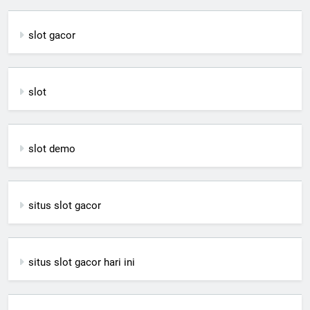
slot gacor
slot
slot demo
situs slot gacor
situs slot gacor hari ini