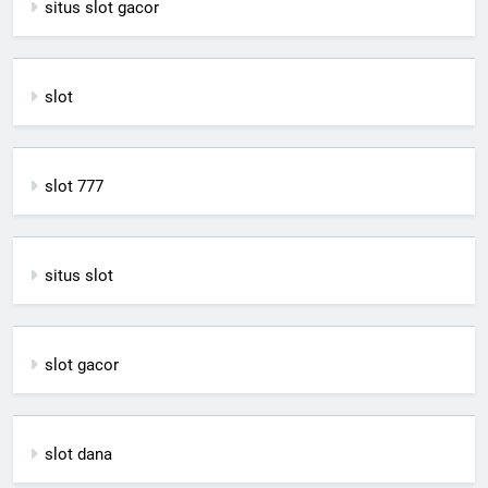
situs slot gacor
slot
slot 777
situs slot
slot gacor
slot dana