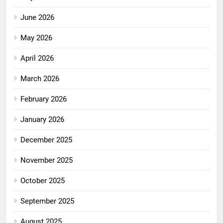
June 2026
May 2026
April 2026
March 2026
February 2026
January 2026
December 2025
November 2025
October 2025
September 2025
August 2025