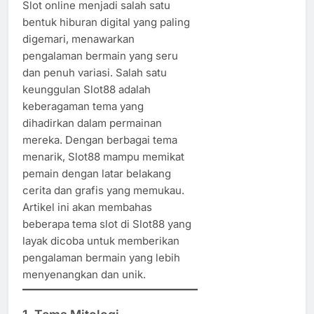
Slot online menjadi salah satu
bentuk hiburan digital yang paling
digemari, menawarkan
pengalaman bermain yang seru
dan penuh variasi. Salah satu
keunggulan Slot88 adalah
keberagaman tema yang
dihadirkan dalam permainan
mereka. Dengan berbagai tema
menarik, Slot88 mampu memikat
pemain dengan latar belakang
cerita dan grafis yang memukau.
Artikel ini akan membahas
beberapa tema slot di Slot88 yang
layak dicoba untuk memberikan
pengalaman bermain yang lebih
menyenangkan dan unik.