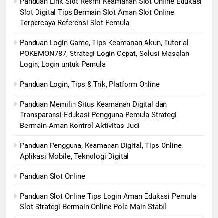
Panduan Link Slot Resmi Keamanan Slot Online Edukasi
Slot Digital Tips Bermain Slot Aman Slot Online
Terpercaya Referensi Slot Pemula
Panduan Login Game, Tips Keamanan Akun, Tutorial
POKEMON787, Strategi Login Cepat, Solusi Masalah
Login, Login untuk Pemula
Panduan Login, Tips & Trik, Platform Online
Panduan Memilih Situs Keamanan Digital dan
Transparansi Edukasi Pengguna Pemula Strategi
Bermain Aman Kontrol Aktivitas Judi
Panduan Pengguna, Keamanan Digital, Tips Online,
Aplikasi Mobile, Teknologi Digital
Panduan Slot Online
Panduan Slot Online Tips Login Aman Edukasi Pemula
Slot Strategi Bermain Online Pola Main Stabil