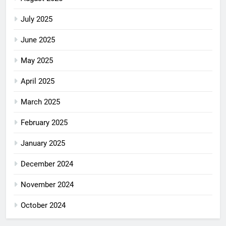
July 2025
June 2025
May 2025
April 2025
March 2025
February 2025
January 2025
December 2024
November 2024
October 2024