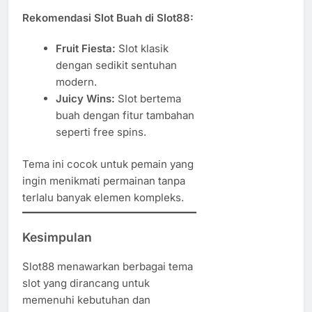
Rekomendasi Slot Buah di Slot88:
Fruit Fiesta:
Slot klasik
dengan sedikit sentuhan
modern.
Juicy Wins:
Slot bertema
buah dengan fitur tambahan
seperti free spins.
Tema ini cocok untuk pemain yang
ingin menikmati permainan tanpa
terlalu banyak elemen kompleks.
Kesimpulan
Slot88 menawarkan berbagai tema
slot yang dirancang untuk
memenuhi kebutuhan dan