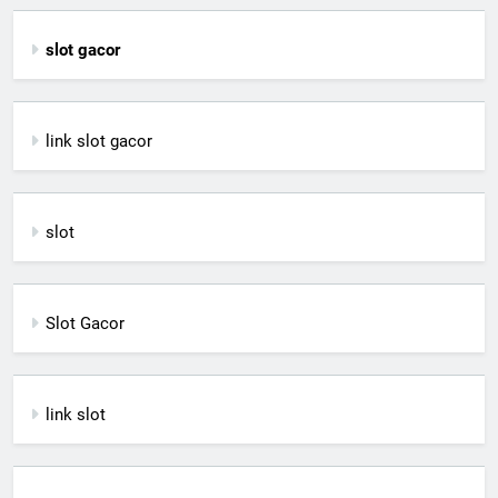
slot gacor
link slot gacor
slot
Slot Gacor
link slot