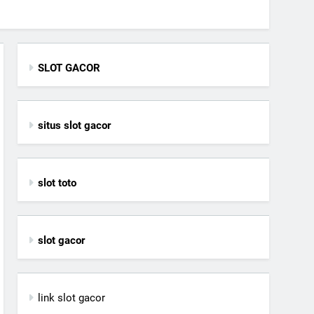
SLOT GACOR
situs slot gacor
slot toto
slot gacor
link slot gacor