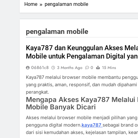
Home
pengalaman mobile
pengalaman mobile
Kaya787 dan Keunggulan Akses Mela
Mobile untuk Pengalaman Digital yan
06861c8
3 Months Ago
0
15 Mins
Kaya787 melalui browser mobile membantu penggu
yang praktis, aman, responsif, dan mudah dipahami 
perangkat.
Mengapa Akses Kaya787 Melalui
Mobile Banyak Dicari
Akses melalui browser mobile menjadi pilihan yang
pengguna digital modern.
kaya787
sebagai brand o
dari sisi kemudahan akses, kejelasan tampilan, ke