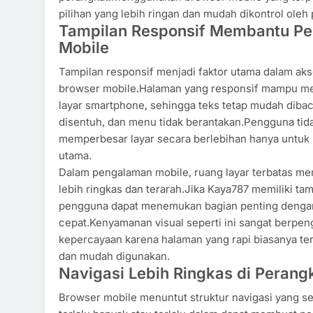
pilihan yang lebih ringan dan mudah dikontrol oleh
Tampilan Responsif Membantu P
Mobile
Tampilan responsif menjadi faktor utama dalam ak
browser mobile.Halaman yang responsif mampu m
layar smartphone, sehingga teks tetap mudah diba
disentuh, dan menu tidak berantakan.Pengguna tida
memperbesar layar secara berlebihan hanya untuk
utama.
Dalam pengalaman mobile, ruang layar terbatas me
lebih ringkas dan terarah.Jika Kaya787 memiliki tam
pengguna dapat menemukan bagian penting dengan
cepat.Kenyamanan visual seperti ini sangat berpen
kepercayaan karena halaman yang rapi biasanya ter
dan mudah digunakan.
Navigasi Lebih Ringkas di Perang
Browser mobile menuntut struktur navigasi yang 