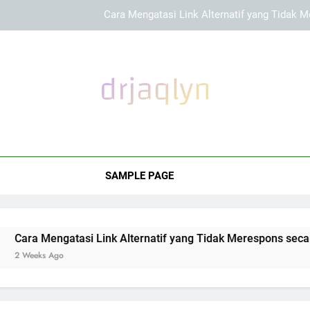
Cara Mengatasi Link Alternatif yang Tidak
Cara Mengatasi KAY
KAYA787 Login dengan Sistem Navi
Cara Mengatasi Link Alternatif yang Tidak 
 Jaqlyn
Cara Mengatasi Link Alternatif yang Tidak
ayanan Kesehatan Profesional Dari Dr. Jaqlyn.
Cara Mengatasi KAY
SAMPLE PAGE
KAYA787 Login dengan Sistem Navi
gatasi Link Alternatif yang Tidak Merespons secara Aman dan
o