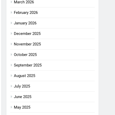
March 2026
February 2026
January 2026
December 2025
November 2025
October 2025
September 2025
August 2025
July 2025
June 2025
May 2025