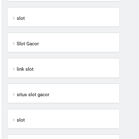
slot
Slot Gacor
link slot
situs slot gacor
slot