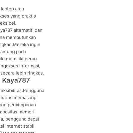
i
laptop atau
kses yang praktis
eksibel.
ya787 alternatif, dan
una membutuhkan
ngkan.Mereka ingin
antung pada
le memiliki peran
engakses informasi,
secara lebih ringkas.
k Kaya787
leksibilitas.Pengguna
a harus memasang
uang penyimpanan
kapasitas memori
ia, pengguna dapat
 internet stabil.