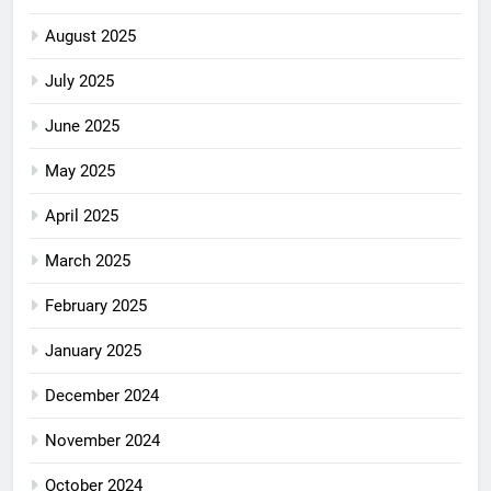
August 2025
July 2025
June 2025
May 2025
April 2025
March 2025
February 2025
January 2025
December 2024
November 2024
October 2024