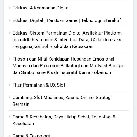
Edukasi & Keamanan Digital
Edukasi Digital | Panduan Game | Teknologi Interaktif
Edukasi Sistem Permainan Digital,Arsitektur Platform
Interaktif,Keamanan & Integritas Data,UX dan Interaksi
Pengguna,Kontrol Risiko dan Kebiasaan
Filosofi dan Nilai Kehidupan Hubungan Emosional
Manusia dan Pokémon Psikologi dan Motivasi Budaya
dan Simbolisme Kisah Inspiratif Dunia Pokémon
Fitur Permainan & UX Slot
Gambling, Slot Machines, Kasino Online, Strategi
Bermain
Game & Kesehatan, Gaya Hidup Sehat, Teknologi &
Kesehatan
Game & Teknologi