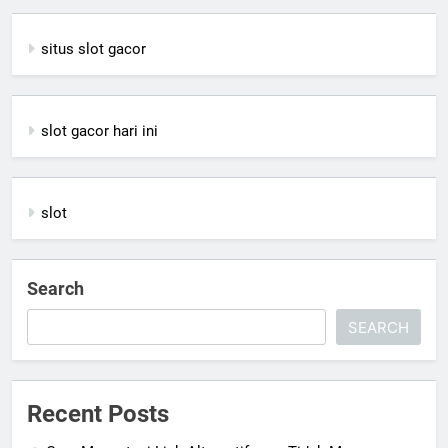
situs slot gacor
slot gacor hari ini
slot
Search
SEARCH
Recent Posts