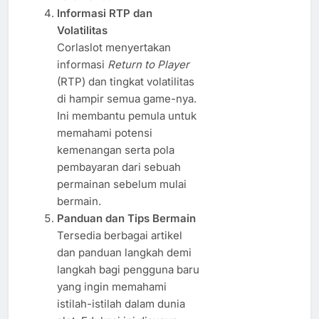
Informasi RTP dan
Volatilitas
Corlaslot menyertakan
informasi
Return to Player
(RTP) dan tingkat volatilitas
di hampir semua game-nya.
Ini membantu pemula untuk
memahami potensi
kemenangan serta pola
pembayaran dari sebuah
permainan sebelum mulai
bermain.
Panduan dan Tips Bermain
Tersedia berbagai artikel
dan panduan langkah demi
langkah bagi pengguna baru
yang ingin memahami
istilah-istilah dalam dunia