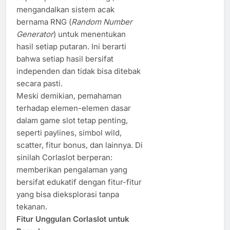
mengandalkan sistem acak
bernama RNG (
Random Number
Generator
) untuk menentukan
hasil setiap putaran. Ini berarti
bahwa setiap hasil bersifat
independen dan tidak bisa ditebak
secara pasti.
Meski demikian, pemahaman
terhadap elemen-elemen dasar
dalam game slot tetap penting,
seperti paylines, simbol wild,
scatter, fitur bonus, dan lainnya. Di
sinilah Corlaslot berperan:
memberikan pengalaman yang
bersifat edukatif dengan fitur-fitur
yang bisa dieksplorasi tanpa
tekanan.
Fitur Unggulan Corlaslot untuk