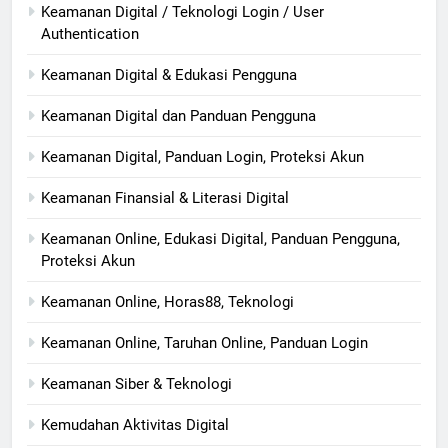
Keamanan Digital / Teknologi Login / User
Authentication
Keamanan Digital & Edukasi Pengguna
Keamanan Digital dan Panduan Pengguna
Keamanan Digital, Panduan Login, Proteksi Akun
Keamanan Finansial & Literasi Digital
Keamanan Online, Edukasi Digital, Panduan Pengguna,
Proteksi Akun
Keamanan Online, Horas88, Teknologi
Keamanan Online, Taruhan Online, Panduan Login
Keamanan Siber & Teknologi
Kemudahan Aktivitas Digital