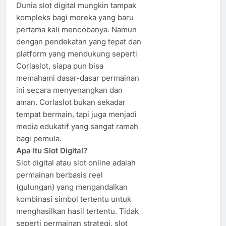
Dunia slot digital mungkin tampak
kompleks bagi mereka yang baru
pertama kali mencobanya. Namun
dengan pendekatan yang tepat dan
platform yang mendukung seperti
Corlaslot, siapa pun bisa
memahami dasar-dasar permainan
ini secara menyenangkan dan
aman. Corlaslot bukan sekadar
tempat bermain, tapi juga menjadi
media edukatif yang sangat ramah
bagi pemula.
Apa Itu Slot Digital?
Slot digital atau slot online adalah
permainan berbasis reel
(gulungan) yang mengandalkan
kombinasi simbol tertentu untuk
menghasilkan hasil tertentu. Tidak
seperti permainan strategi, slot