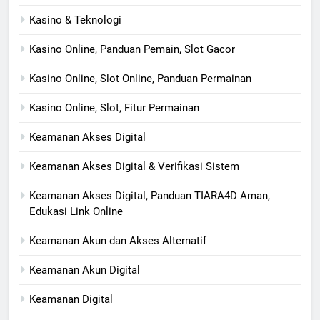
Kasino & Teknologi
Kasino Online, Panduan Pemain, Slot Gacor
Kasino Online, Slot Online, Panduan Permainan
Kasino Online, Slot, Fitur Permainan
Keamanan Akses Digital
Keamanan Akses Digital & Verifikasi Sistem
Keamanan Akses Digital, Panduan TIARA4D Aman,
Edukasi Link Online
Keamanan Akun dan Akses Alternatif
Keamanan Akun Digital
Keamanan Digital