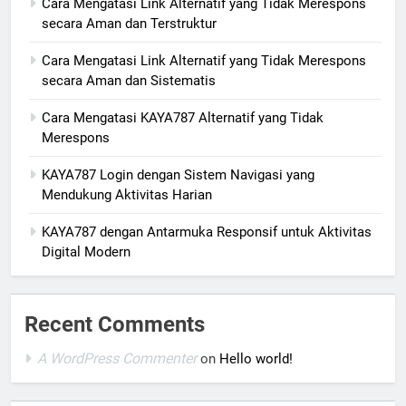
Cara Mengatasi Link Alternatif yang Tidak Merespons
secara Aman dan Terstruktur
Cara Mengatasi Link Alternatif yang Tidak Merespons
secara Aman dan Sistematis
Cara Mengatasi KAYA787 Alternatif yang Tidak
Merespons
KAYA787 Login dengan Sistem Navigasi yang
Mendukung Aktivitas Harian
KAYA787 dengan Antarmuka Responsif untuk Aktivitas
Digital Modern
Recent Comments
A WordPress Commenter
on
Hello world!