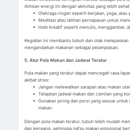
Alihkan energi ini dengan aktivitas yang lebih sehat
Olahraga ringan seperti berjalan, yoga, atau
Meditasi atau latihan pernapasan untuk men
Hobi kreatif seperti menulis, menggambar, 
Kegiatan ini membantu tubuh dan otak melepaskan 
mengandalkan makanan sebagai pelampiasan.
5. Atur Pola Makan dan Jadwal Teratur
Pola makan yang teratur dapat mencegah rasa lapa
akibat stres:
Jangan melewatkan sarapan atau makan uta
Tetapkan jadwal makan dan camilan yang kons
Gunakan piring dan porsi yang sesuai untuk
makan.
Dengan pola makan teratur, tubuh lebih mudah men
dan kenyang, sehingga nafsu makan emosional ber