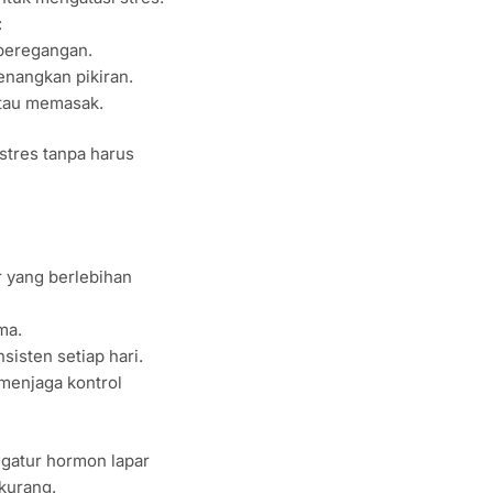
:
 peregangan.
enangkan pikiran.
atau memasak.
stres tanpa harus
r yang berlebihan
ma.
isten setiap hari.
 menjaga kontrol
gatur hormon lapar
kurang.