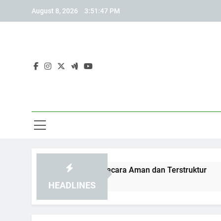
Skip
August 8, 2026
3:51:48 PM
to
content
Dr.
Dapatkan L
 Tidak Merespons secara Aman dan Terstruktur
Cara Men
2 Weeks Ag
HEADLINES