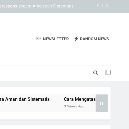
 Merespons secara Aman dan Sistematis
A787 Alternatif yang Tidak Merespons
gasi yang Mendukung Aktivitas Harian
NEWSLETTER
RANDOM NEWS
Merespons secara Aman dan Terstruktur
 Merespons secara Aman dan Sistematis
A787 Alternatif yang Tidak Merespons
gasi yang Mendukung Aktivitas Harian
n Sistematis
Cara Mengatasi KAYA787 Alternatif yang 
3 Weeks Ago