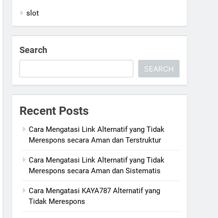
slot
Search
SEARCH
Recent Posts
Cara Mengatasi Link Alternatif yang Tidak
Merespons secara Aman dan Terstruktur
Cara Mengatasi Link Alternatif yang Tidak
Merespons secara Aman dan Sistematis
Cara Mengatasi KAYA787 Alternatif yang
Tidak Merespons