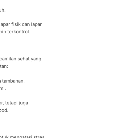
uh.
par fisik dan lapar
ih terkontrol.
 camilan sehat yang
tan:
m tambahan.
mi.
, tetapi juga
ood.
ntuk mengatasi stres.