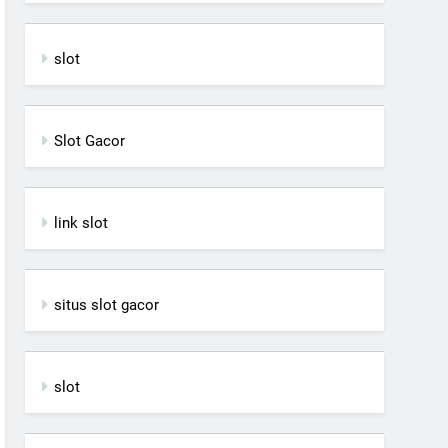
slot
Slot Gacor
link slot
situs slot gacor
slot