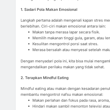
1. Sadari Pola Makan Emosional
Langkah pertama adalah mengenali kapan stres m
berlebihan. Ciri-ciri makan emosional antara lain:
Makan tanpa merasa lapar secara fisik.
Memilih makanan tinggi gula, garam, atau lem
Kesulitan mengontrol porsi saat stres.
Merasa bersalah atau menyesal setelah mak
Dengan menyadari pola ini, kita bisa mulai mengam
mengendalikan perilaku makan yang tidak sehat.
2. Terapkan Mindful Eating
Mindful eating atau makan dengan kesadaran penuh
membantu mengontrol nafsu makan emosional:
Makan perlahan dan fokus pada rasa, aroma,
Hindari makan sambil menonton televisi at