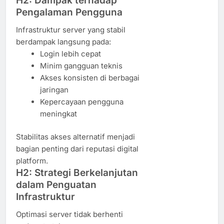
H2: Dampak terhadap
Pengalaman Pengguna
Infrastruktur server yang stabil
berdampak langsung pada:
Login lebih cepat
Minim gangguan teknis
Akses konsisten di berbagai
jaringan
Kepercayaan pengguna
meningkat
Stabilitas akses alternatif menjadi
bagian penting dari reputasi digital
platform.
H2: Strategi Berkelanjutan
dalam Penguatan
Infrastruktur
Optimasi server tidak berhenti