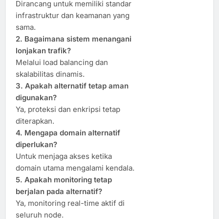
Dirancang untuk memiliki standar
infrastruktur dan keamanan yang
sama.
2. Bagaimana sistem menangani
lonjakan trafik?
Melalui load balancing dan
skalabilitas dinamis.
3. Apakah alternatif tetap aman
digunakan?
Ya, proteksi dan enkripsi tetap
diterapkan.
4. Mengapa domain alternatif
diperlukan?
Untuk menjaga akses ketika
domain utama mengalami kendala.
5. Apakah monitoring tetap
berjalan pada alternatif?
Ya, monitoring real-time aktif di
seluruh node.