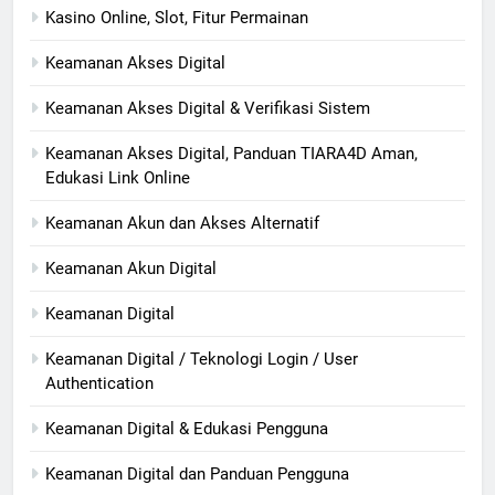
Kasino Online, Slot, Fitur Permainan
Keamanan Akses Digital
Keamanan Akses Digital & Verifikasi Sistem
Keamanan Akses Digital, Panduan TIARA4D Aman,
Edukasi Link Online
Keamanan Akun dan Akses Alternatif
Keamanan Akun Digital
Keamanan Digital
Keamanan Digital / Teknologi Login / User
Authentication
Keamanan Digital & Edukasi Pengguna
Keamanan Digital dan Panduan Pengguna