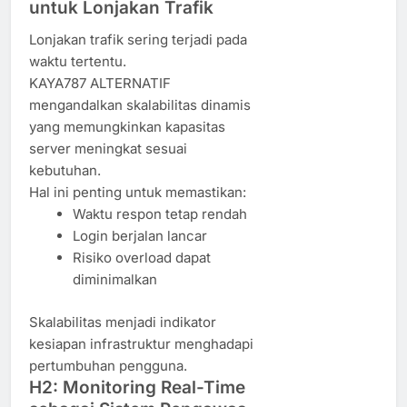
untuk Lonjakan Trafik
Lonjakan trafik sering terjadi pada
waktu tertentu.
KAYA787 ALTERNATIF
mengandalkan skalabilitas dinamis
yang memungkinkan kapasitas
server meningkat sesuai
kebutuhan.
Hal ini penting untuk memastikan:
Waktu respon tetap rendah
Login berjalan lancar
Risiko overload dapat
diminimalkan
Skalabilitas menjadi indikator
kesiapan infrastruktur menghadapi
pertumbuhan pengguna.
H2: Monitoring Real-Time