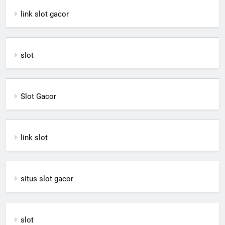
link slot gacor
slot
Slot Gacor
link slot
situs slot gacor
slot