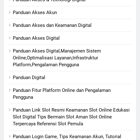
Panduan Akses Akun
Panduan Akses dan Keamanan Digital
Panduan Akses Digital
Panduan Akses Digital,Manajemen Sistem
Online,Optimalisasi Layanan,Infrastruktur
Platform,Pengalaman Pengguna
Panduan Digital
Panduan Fitur Platform Online dan Pengalaman
Pengguna
Panduan Link Slot Resmi Keamanan Slot Online Edukasi
Slot Digital Tips Bermain Slot Aman Slot Online
Terpercaya Referensi Slot Pemula
Panduan Login Game, Tips Keamanan Akun, Tutorial