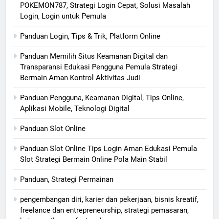
POKEMON787, Strategi Login Cepat, Solusi Masalah
Login, Login untuk Pemula
Panduan Login, Tips & Trik, Platform Online
Panduan Memilih Situs Keamanan Digital dan
Transparansi Edukasi Pengguna Pemula Strategi
Bermain Aman Kontrol Aktivitas Judi
Panduan Pengguna, Keamanan Digital, Tips Online,
Aplikasi Mobile, Teknologi Digital
Panduan Slot Online
Panduan Slot Online Tips Login Aman Edukasi Pemula
Slot Strategi Bermain Online Pola Main Stabil
Panduan, Strategi Permainan
pengembangan diri, karier dan pekerjaan, bisnis kreatif,
freelance dan entrepreneurship, strategi pemasaran,