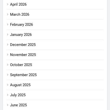
April 2026
March 2026
February 2026
January 2026
December 2025
November 2025
October 2025
September 2025
August 2025
July 2025
June 2025