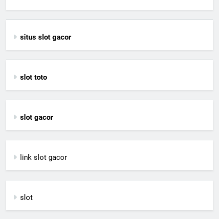
situs slot gacor
slot toto
slot gacor
link slot gacor
slot