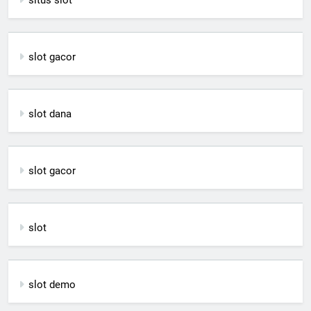
situs slot
slot gacor
slot dana
slot gacor
slot
slot demo