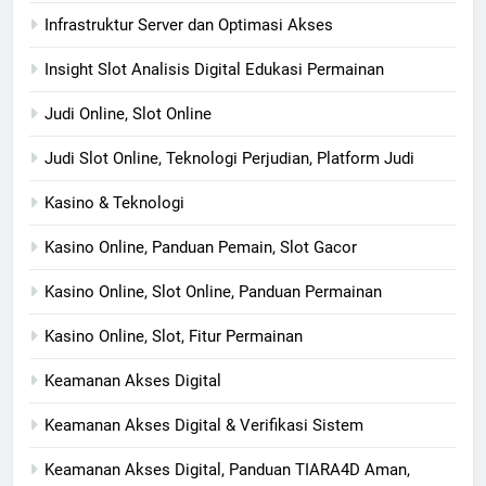
Infrastruktur Server dan Optimasi Akses
Insight Slot Analisis Digital Edukasi Permainan
Judi Online, Slot Online
Judi Slot Online, Teknologi Perjudian, Platform Judi
Kasino & Teknologi
Kasino Online, Panduan Pemain, Slot Gacor
Kasino Online, Slot Online, Panduan Permainan
Kasino Online, Slot, Fitur Permainan
Keamanan Akses Digital
Keamanan Akses Digital & Verifikasi Sistem
Keamanan Akses Digital, Panduan TIARA4D Aman,