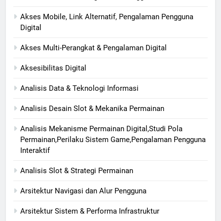
Akses Mobile, Link Alternatif, Pengalaman Pengguna
Digital
Akses Multi-Perangkat & Pengalaman Digital
Aksesibilitas Digital
Analisis Data & Teknologi Informasi
Analisis Desain Slot & Mekanika Permainan
Analisis Mekanisme Permainan Digital,Studi Pola
Permainan,Perilaku Sistem Game,Pengalaman Pengguna
Interaktif
Analisis Slot & Strategi Permainan
Arsitektur Navigasi dan Alur Pengguna
Arsitektur Sistem & Performa Infrastruktur