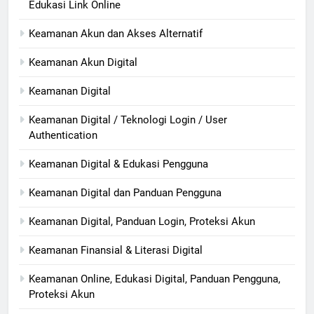
Edukasi Link Online
Keamanan Akun dan Akses Alternatif
Keamanan Akun Digital
Keamanan Digital
Keamanan Digital / Teknologi Login / User
Authentication
Keamanan Digital & Edukasi Pengguna
Keamanan Digital dan Panduan Pengguna
Keamanan Digital, Panduan Login, Proteksi Akun
Keamanan Finansial & Literasi Digital
Keamanan Online, Edukasi Digital, Panduan Pengguna,
Proteksi Akun