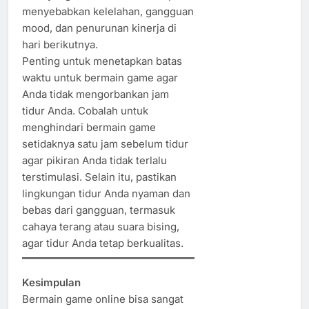
menyebabkan kelelahan, gangguan
mood, dan penurunan kinerja di
hari berikutnya.
Penting untuk menetapkan batas
waktu untuk bermain game agar
Anda tidak mengorbankan jam
tidur Anda. Cobalah untuk
menghindari bermain game
setidaknya satu jam sebelum tidur
agar pikiran Anda tidak terlalu
terstimulasi. Selain itu, pastikan
lingkungan tidur Anda nyaman dan
bebas dari gangguan, termasuk
cahaya terang atau suara bising,
agar tidur Anda tetap berkualitas.
Kesimpulan
Bermain game online bisa sangat