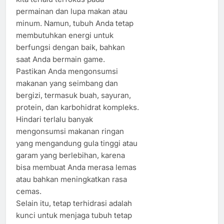
permainan dan lupa makan atau
minum. Namun, tubuh Anda tetap
membutuhkan energi untuk
berfungsi dengan baik, bahkan
saat Anda bermain game.
Pastikan Anda mengonsumsi
makanan yang seimbang dan
bergizi, termasuk buah, sayuran,
protein, dan karbohidrat kompleks.
Hindari terlalu banyak
mengonsumsi makanan ringan
yang mengandung gula tinggi atau
garam yang berlebihan, karena
bisa membuat Anda merasa lemas
atau bahkan meningkatkan rasa
cemas.
Selain itu, tetap terhidrasi adalah
kunci untuk menjaga tubuh tetap