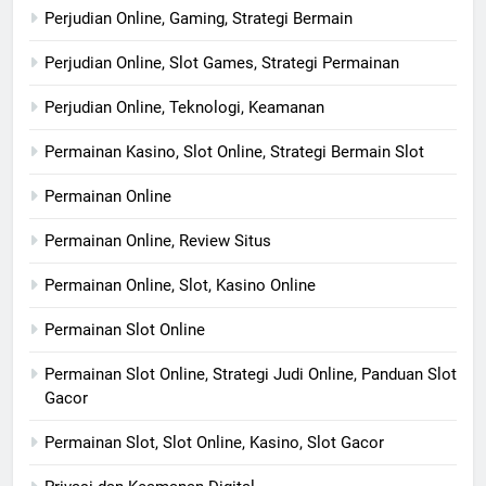
Perjudian Online, Gaming, Strategi Bermain
Perjudian Online, Slot Games, Strategi Permainan
Perjudian Online, Teknologi, Keamanan
Permainan Kasino, Slot Online, Strategi Bermain Slot
Permainan Online
Permainan Online, Review Situs
Permainan Online, Slot, Kasino Online
Permainan Slot Online
Permainan Slot Online, Strategi Judi Online, Panduan Slot
Gacor
Permainan Slot, Slot Online, Kasino, Slot Gacor