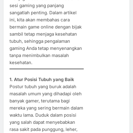
sesi gaming yang panjang
sangatlah penting. Dalam artikel
ini, kita akan membahas cara
bermain game online dengan bijak
sambil tetap menjaga kesehatan
tubuh, sehingga pengalaman
gaming Anda tetap menyenangkan
tanpa menimbulkan masalah
kesehatan.
1. Atur Posisi Tubuh yang Baik
Postur tubuh yang buruk adalah
masalah umum yang dihadapi oleh
banyak gamer, terutama bagi
mereka yang sering bermain dalam
waktu lama. Duduk dalam posisi
yang salah dapat menyebabkan
rasa sakit pada punggung, leher,