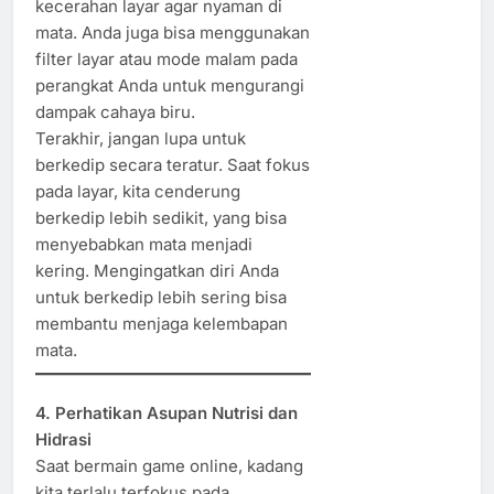
kecerahan layar agar nyaman di
mata. Anda juga bisa menggunakan
filter layar atau mode malam pada
perangkat Anda untuk mengurangi
dampak cahaya biru.
Terakhir, jangan lupa untuk
berkedip secara teratur. Saat fokus
pada layar, kita cenderung
berkedip lebih sedikit, yang bisa
menyebabkan mata menjadi
kering. Mengingatkan diri Anda
untuk berkedip lebih sering bisa
membantu menjaga kelembapan
mata.
4. Perhatikan Asupan Nutrisi dan
Hidrasi
Saat bermain game online, kadang
kita terlalu terfokus pada