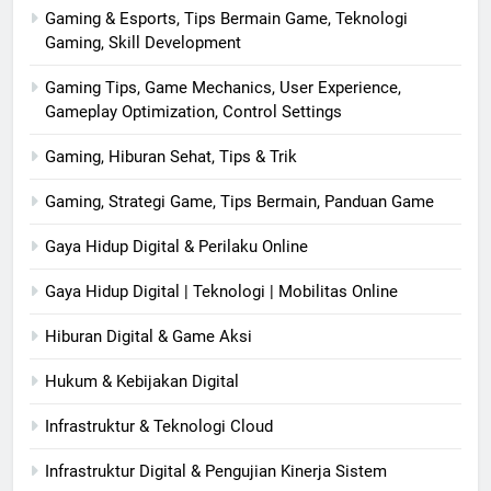
Gaming & Esports, Tips Bermain Game, Teknologi
Gaming, Skill Development
Gaming Tips, Game Mechanics, User Experience,
Gameplay Optimization, Control Settings
Gaming, Hiburan Sehat, Tips & Trik
Gaming, Strategi Game, Tips Bermain, Panduan Game
Gaya Hidup Digital & Perilaku Online
Gaya Hidup Digital | Teknologi | Mobilitas Online
Hiburan Digital & Game Aksi
Hukum & Kebijakan Digital
Infrastruktur & Teknologi Cloud
Infrastruktur Digital & Pengujian Kinerja Sistem