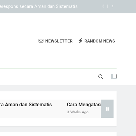
 Merespons secara Aman dan Sistematis
A787 Alternatif yang Tidak Merespons
gasi yang Mendukung Aktivitas Harian
NEWSLETTER
RANDOM NEWS
Merespons secara Aman dan Terstruktur
 Merespons secara Aman dan Sistematis
A787 Alternatif yang Tidak Merespons
gasi yang Mendukung Aktivitas Harian
 Sistematis
Cara Mengatasi KAYA787 Alternatif yang T
3 Weeks Ago