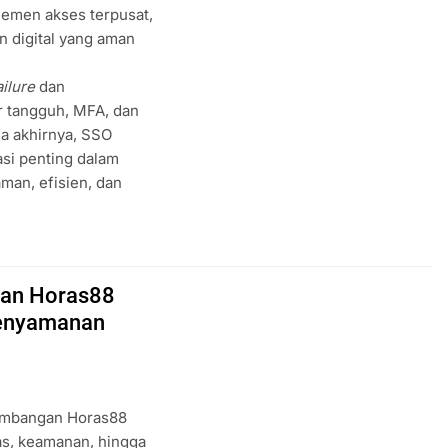
jemen akses terpusat,
 digital yang aman
ailure
dan
ur tangguh, MFA, dan
da akhirnya, SSO
asi penting dalam
man, efisien, dan
gan Horas88
Kenyamanan
gembangan Horas88
tas, keamanan, hingga