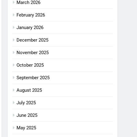
March 2026
February 2026
January 2026
December 2025
November 2025
October 2025
September 2025
August 2025
July 2025
June 2025
May 2025