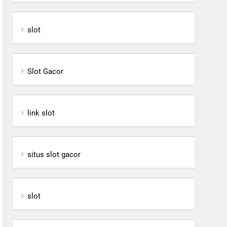
slot
Slot Gacor
link slot
situs slot gacor
slot