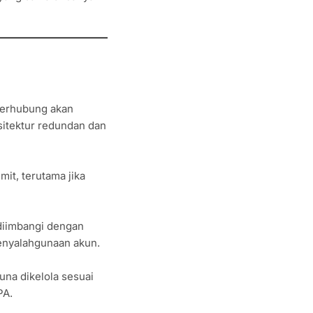
terhubung akan
sitektur redundan dan
mit, terutama jika
 diimbangi dengan
enyalahgunaan akun.
na dikelola sesuai
PA.