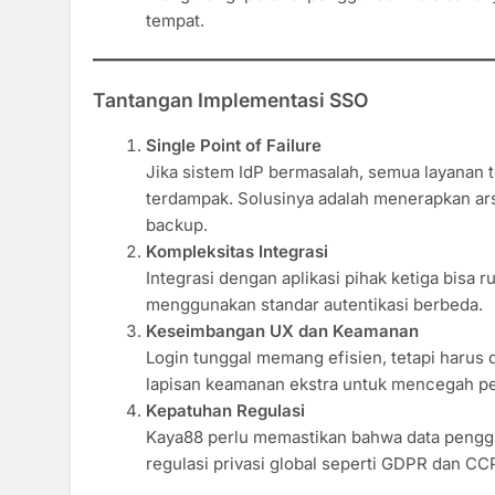
tempat.
Tantangan Implementasi SSO
Single Point of Failure
Jika sistem IdP bermasalah, semua layanan 
terdampak. Solusinya adalah menerapkan ar
backup.
Kompleksitas Integrasi
Integrasi dengan aplikasi pihak ketiga bisa ru
menggunakan standar autentikasi berbeda.
Keseimbangan UX dan Keamanan
Login tunggal memang efisien, tetapi harus
lapisan keamanan ekstra untuk mencegah p
Kepatuhan Regulasi
Kaya88 perlu memastikan bahwa data penggu
regulasi privasi global seperti GDPR dan CC