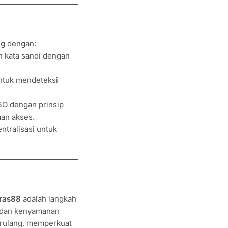
ng dengan:
 kata sandi dengan
ntuk mendeteksi
O dengan prinsip
aan akses.
ntralisasi untuk
oras88
adalah langkah
, dan kenyamanan
rulang, memperkuat