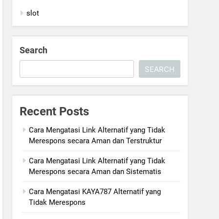
slot
Search
SEARCH
Recent Posts
Cara Mengatasi Link Alternatif yang Tidak
Merespons secara Aman dan Terstruktur
Cara Mengatasi Link Alternatif yang Tidak
Merespons secara Aman dan Sistematis
Cara Mengatasi KAYA787 Alternatif yang
Tidak Merespons