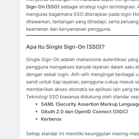
Sign-On (SSO)
sebagai strategi login terintegrasi. A
mengulas bagaimana SSO diterapkan pada login Ho
ditawarkan, tantangan yang dihadapi, serta peluan
keamanan dan kenyamanan pengguna.
Apa Itu Single Sign-On (SSO)?
Single Sign-On adalah mekanisme autentikasi ya
pengguna mengakses banyak layanan dalam satu e
dengan sekali login. Alih-alih mengingat berbagai 
sandi untuk tiap layanan, pengguna cukup masuk sek
memberikan akses otomatis ke aplikasi lain yang t
Teknologi SSO biasanya didukung oleh standar sepe
SAML (Security Assertion Markup Languag
OAuth 2.0 dan OpenID Connect (OIDC)
Kerberos
Setiap standar ini memiliki keunggulan masing-ma